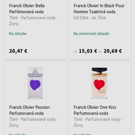
Franck Olivier Bella
Franck Olivier In Black Pour
Parfémovaná voda
Homme Toaletná voda
75ml - Parfumované vody -
Od 50ml - do 75ml
Ženy
Na sklade
Na externom sklade
20,47 €
15,03 €
20,69 €
od
do
Franck Olivier Passion
Franck Olivier One Kiss
Parfumovaná voda
Parfumovaná voda
75ml - Parfumované vody -
75ml - Parfumované vody -
Ženy
Ženy
Na sklade
Na sklade