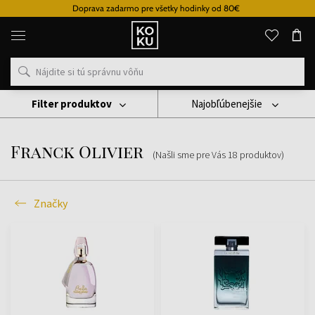
Doprava zadarmo pre všetky hodinky od 80€
Originálne
parfémy
a
hodinky
na
jednom
mieste
Filter produktov
Najobľúbenejšie
Značky
Franck Olivier
Franck Olivier
(Našli sme pre Vás
18
produktov
)
Značky