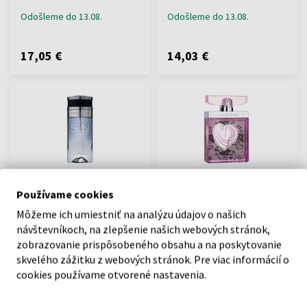
Odošleme do 13.08.
Odošleme do 13.08.
17,05 €
14,03 €
Franck Olivier Sun Java
Franck Olivier Passion
Používame cookies
Toaletná voda
Extreme Parfumovaná voda
50ml - Toaletné vody - Muži
50ml - Parfumované vody -
Môžeme ich umiestniť na analýzu údajov o našich
Ženy
návštevníkoch, na zlepšenie našich webových stránok,
zobrazovanie prispôsobeného obsahu a na poskytovanie
Odošleme do 13.08.
Odošleme do 13.08.
skvelého zážitku z webových stránok. Pre viac informácií o
cookies používame otvorené nastavenia.
15,05 €
15,05 €