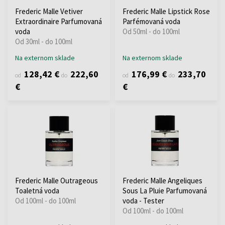
Frederic Malle Vetiver
Frederic Malle Lipstick Rose
Extraordinaire Parfumovaná
Parfémovaná voda
voda
Od 50ml - do 100ml
Od 30ml - do 100ml
Na externom sklade
Na externom sklade
128,42 €
222,60
176,99 €
233,70
od
do
od
do
€
€
Frederic Malle Outrageous
Frederic Malle Angeliques
Toaletná voda
Sous La Pluie Parfumovaná
Od 100ml - do 100ml
voda - Tester
Od 100ml - do 100ml