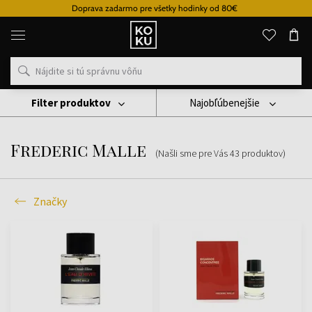
oprava zadarmo pre všetky hodinky od 80€
Originálne
parfémy
a
hodinky
na
jednom
mieste
Filter produktov
Najobľúbenejšie
Značky
Frederic Malle
Frederic Malle
(Našli sme pre Vás
43
produktov
)
Značky