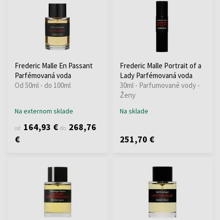
Frederic Malle En Passant
Frederic Malle Portrait of a
Parfémovaná voda
Lady Parfémovaná voda
Od 50ml - do 100ml
30ml - Parfumované vody -
Ženy
Na externom sklade
Na sklade
164,93 €
268,76
od
do
€
251,70 €