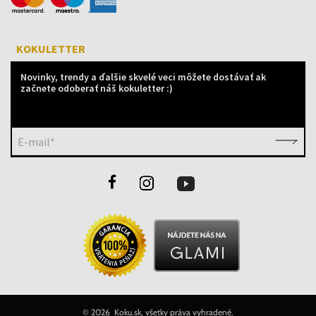
KOKULETTER
Novinky, trendy a ďalšie skvelé veci môžete dostávať ak
začnete odoberať náš kokuletter :)
E-mail*
©
2026 Koku.sk, všetky práva vyhradené.