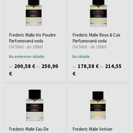
Frederic Malle Iris Poudre
Frederic Malle Rose & Cuir
Parfumovaná voda
Parfumovaná voda
Od 50ml - do 100ml
Od 50ml - do 100ml
Na externom sklade
Na sklade
200,58 €
250,90
178,58 €
214,55
od
do
od
do
€
€
Frederic Malle Eau De
Frederic Malle Vetiver