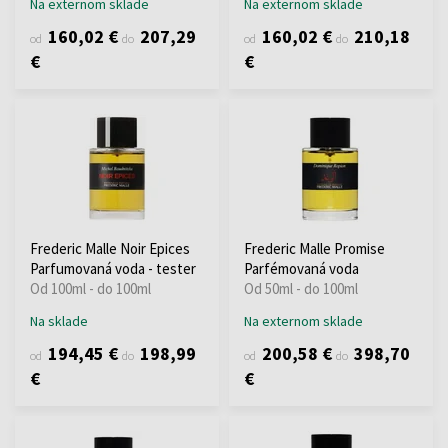
Na externom sklade
Na externom sklade
160,02 €
207,29
160,02 €
210,18
od
do
od
do
€
€
Frederic Malle Noir Epices
Frederic Malle Promise
Parfumovaná voda - tester
Parfémovaná voda
Od 100ml - do 100ml
Od 50ml - do 100ml
Na sklade
Na externom sklade
194,45 €
198,99
200,58 €
398,70
od
do
od
do
€
€