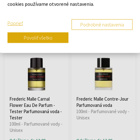
cookies používame otvorené nastavenia.
Od 50ml - do 100ml
Parfumovaná voda
Od 50ml - do 100ml
Odošleme do 13.08.
Odošleme do 13.08.
Poprieť
Podrobné nastavenia
180,53 €
244,43
180,53 €
237,61
od
do
od
do
Povoliť všetko
€
€
Frederic Malle Carnal
Frederic Malle Contre-Jour
Flower Eau De Parfum -
Parfumovaná voda
Tester Parfumovaná voda -
100ml - Parfumované vody -
Tester
Unisex
100ml - Parfumované vody -
Unisex