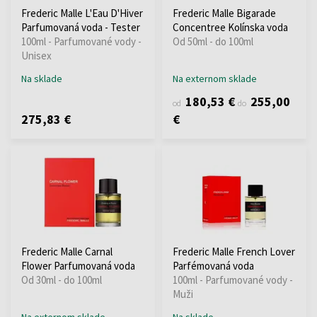
Frederic Malle L'Eau D'Hiver
Frederic Malle Bigarade
Parfumovaná voda - Tester
Concentree Kolínska voda
100ml - Parfumované vody -
Od 50ml - do 100ml
Unisex
Na sklade
Na externom sklade
180,53 €
255,00
od
do
275,83 €
€
Frederic Malle Carnal
Frederic Malle French Lover
Flower Parfumovaná voda
Parfémovaná voda
Od 30ml - do 100ml
100ml - Parfumované vody -
Muži
Na externom sklade
Na sklade