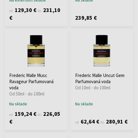
129,30 €
231,10
od
do
€
239,85 €
Frederic Malle Musc
Frederic Malle Uncut Gem
Ravageur Parfumovaná
Parfumovaná voda
voda
Od 10ml - do 100ml
Od 50ml - do 100ml
Na sklade
Na sklade
159,24 €
226,05
od
do
€
62,64 €
280,91 €
od
do