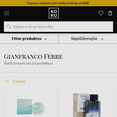
Doprava zadarmo pre všetky hodinky od 80€
Originálne
parfémy
a
hodinky
na
jednom
mieste
Filter produktov
Najobľúbenejšie
Značky
Gianfranco Ferre
Gianfranco Ferre
(Našli sme pre Vás
10
produktov
)
Značky