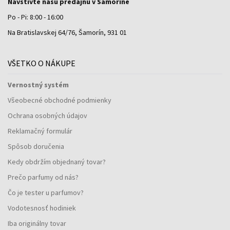
Navštívte našu predajňu v Šamoríne
Po - Pi: 8:00 - 16:00
Na Bratislavskej 64/76, Šamorín, 931 01
VŠETKO O NÁKUPE
Vernostný systém
Všeobecné obchodné podmienky
Ochrana osobných údajov
Reklamačný formulár
Spôsob doručenia
Kedy obdržím objednaný tovar?
Prečo parfumy od nás?
Čo je tester u parfumov?
Vodotesnosť hodiniek
Iba originálny tovar