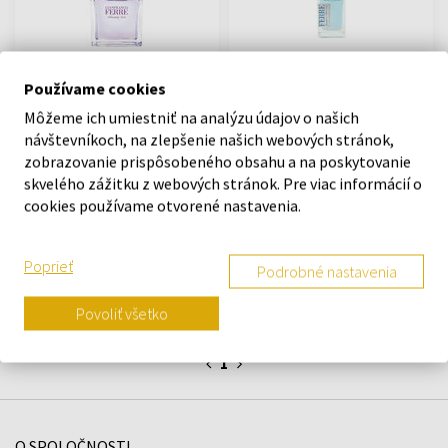
Gianfranco Ferre Blooming
Gianfranco Ferre Fougere
Používame cookies
Rose Toaletná voda -
Italiano Toaletná voda
Môžeme ich umiestniť na analýzu údajov o našich
Tester
30ml - Toaletné vody - Muži
návštevníkoch, na zlepšenie našich webových stránok,
100ml - Toaletné vody -
zobrazovanie prispôsobeného obsahu a na poskytovanie
Ženy
skvelého zážitku z webových stránok. Pre viac informácií o
Na sklade
Na sklade
cookies používame otvorené nastavenia.
44,40 €
13,46 €
Poprieť
Podrobné nastavenia
Povoliť všetko
:
1
O SPOLOČNOSTI