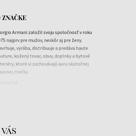
 ZNAČKE
orgio Armani založil svoju spoločnosť v roku
75 najprv pre mužov, neskôr aj pre ženy.
vrhuje, vyrába, distribuuje a predáva haute
uture, kožený tovar, obuv, doplnky a bytové
teriéry, ktoré si zachovávajú auru skutočnej
xusnej značky.
Oréal S.A.
ww.loreal.com
 vás