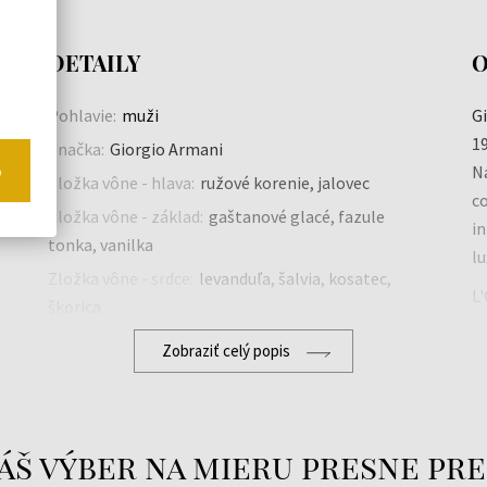
DETAILY
O
Pohlavie:
muži
Gi
19
Značka:
Giorgio Armani
o
o
Na
Zložka vône - hlava:
ružové korenie, jalovec
a
co
Zložka vône - základ:
gaštanové glacé, fazule
in
tonka, vanilka
lu
Zložka vône - srdce:
levanduľa, šalvia, kosatec,
L'
škorica
w
Druh vône:
Papraďová, orientálna, kvetinová
Zobraziť celý popis
áš výber na mieru presne pre