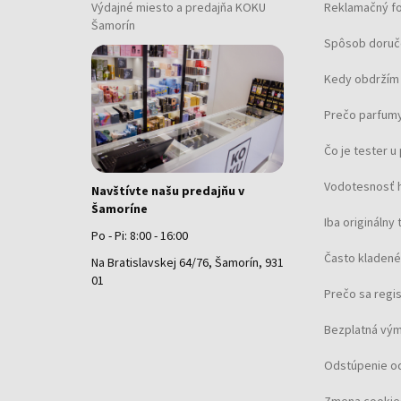
Výdajné miesto a predajňa KOKU
Reklamačný f
Šamorín
Spôsob doruč
Kedy obdržím 
Prečo parfumy
Čo je tester 
Vodotesnosť 
Navštívte našu predajňu v
Šamoríne
Iba originálny 
Po - Pi: 8:00 - 16:00
Často kladené
Na Bratislavskej 64/76, Šamorín, 931
01
Prečo sa regi
Bezplatná vým
Odstúpenie o