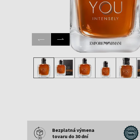
Bezplatná výmena
tovaru do 30 dní