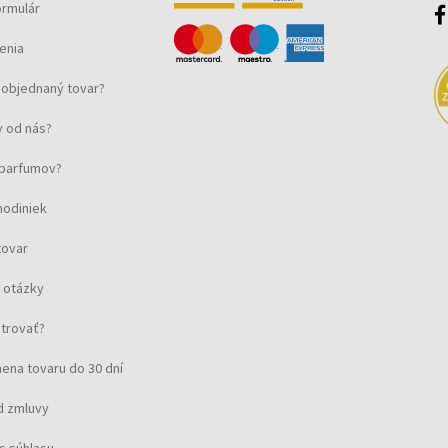
ormulár
enia
objednaný tovar?
 od nás?
u parfumov?
hodiniek
tovar
 otázky
strovať?
ena tovaru do 30 dní
d zmluvy