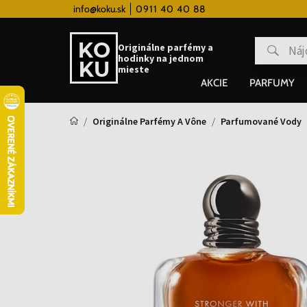
 hodinky od 80€
info@koku.sk
0911 40 40 88
Vernostný systém
Originálne parfémy a
hodinky na jednom
mieste
AKCIE
PARFUMY
Originálne Parfémy A Vône
Parfumované Vody