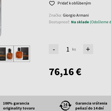
Pridať k obľúbeným
Značka:
Giorgio Armani
Dostupnosť:
Na sklade
(Odošleme do
-
+
ks
76,16 €
100% garancia
Garancia vrátenia
originality tovaru
peňazí do 14 dní