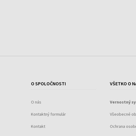
dámskou verziou Emporio In Love With You. Táto
dvojica vôní rovných silou spoločne komunikuje,
vzájomne sa provokuje a zvádza. Predstavené boli
obe v roku 2019.
O SPOLOČNOSTI
VŠETKO O N
O nás
Vernostný s
Kontaktný formulár
Všeobecné o
Kontakt
Ochrana osob