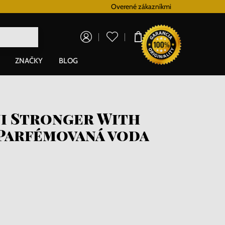
Vernostný systém
Overené zákazníkmi
Doprava zadarm
0,00 €
ZNAČKY
BLOG
i Stronger With
 Parfémovaná voda
i