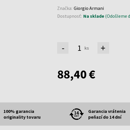
Značka:
Giorgio Armani
Dostupnosť:
Na sklade
(Odošleme do
-
+
ks
88,40 €
100% garancia
Garancia vrátenia
originality tovaru
peňazí do 14 dní