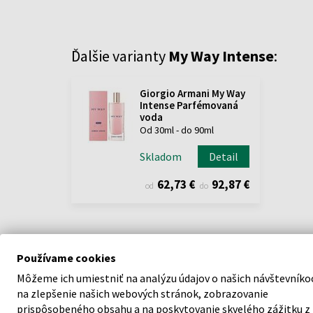
Ďalšie varianty
My Way Intense
:
Giorgio Armani My Way
Intense Parfémovaná
voda
Od 30ml - do 90ml
Skladom
Detail
62,73 €
92,87 €
od
do
Používame cookies
Môžeme ich umiestniť na analýzu údajov o našich návštevníko
na zlepšenie našich webových stránok, zobrazovanie
POPIS
prispôsobeného obsahu a na poskytovanie skvelého zážitku z