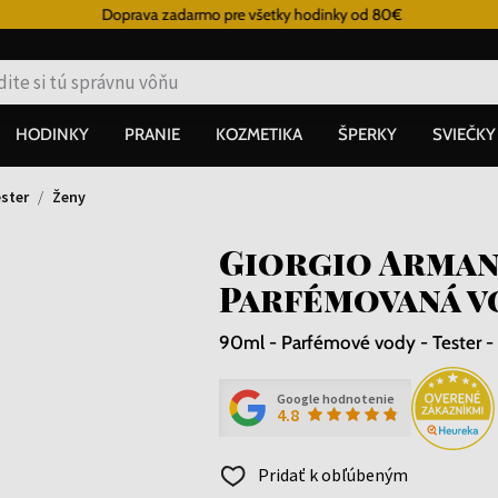
Doprava zadarmo pre všetky hodinky od 80€
HODINKY
PRANIE
KOZMETIKA
ŠPERKY
SVIEČKY
ster
Ženy
Giorgio Arman
Parfémovaná v
90ml - Parfémové vody - Tester -
Google hodnotenie
4.8
Pridať k obľúbeným