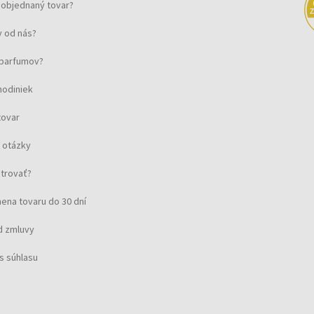
objednaný tovar?
 od nás?
u parfumov?
hodiniek
tovar
 otázky
strovať?
ena tovaru do 30 dní
d zmluvy
s súhlasu