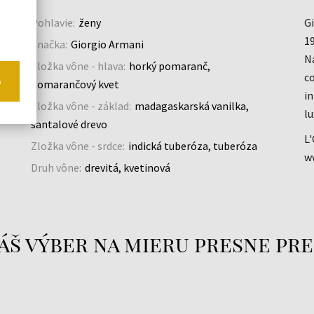
Pohlavie:
ženy
Gi
19
Značka:
Giorgio Armani
Na
Zložka vône - hlava:
horký pomaranč,
co
o
pomarančový kvet
in
Zložka vône - základ:
madagaskarská vanilka,
lu
santalové drevo
L'
Zložka vône - srdce:
indická tuberóza, tuberóza
w
Druh vône:
drevitá, kvetinová
áš výber na mieru presne pre