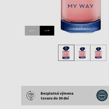
Bezplatná výmena
tovaru do 30 dní