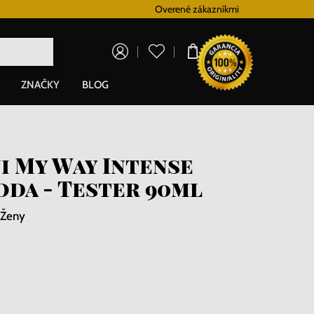
Vernostný systém
Overené zákazníkmi
Doprava zadarm
0,00 €
ZNAČKY
BLOG
i My Way Intense
oda - Tester 90ml
 Ženy