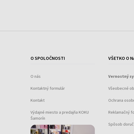
O SPOLOČNOSTI
VŠETKO O N
O nás
Vernostný s
Kontaktný formulár
Všeobecné o
Kontakt
Ochrana osob
Výdajné miesto a predajňa KOKU
Reklamačný f
Šamorín
Spôsob doruč