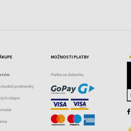
ÁKUPE
MOŽNOSTI PLATBY
ystém
Platba na dobierku
bchodné podmienky
ných údajov
ormulár
enia