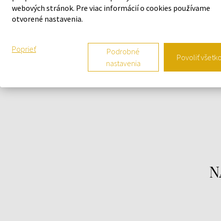
webových stránok. Pre viac informácií o cookies používame
Parfumovaná voda Armani My Way Intense je
otvorené nastavenia.
zmyselná kvetinovo-drevitá vôňa, intenzívnejšia
interpretácia pôvodnej Armani My Way.
Poprieť
Podrobné
Povoliť všetk
nastavenia
N