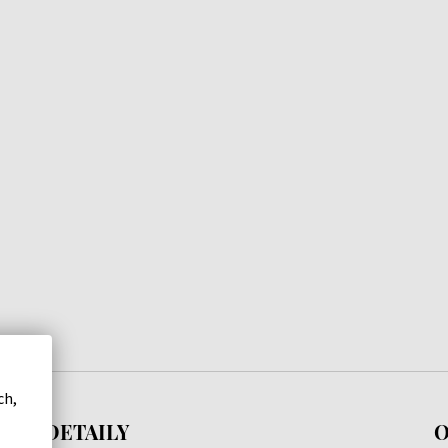
ch,
DETAILY
O