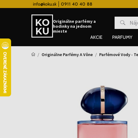
 hodinky od 80€
info@koku.sk
0911 40 40 88
Vernostný systém
Originálne parfémy a
hodinky na jednom
mieste
AKCIE
PARFUMY
Originálne Parfémy A Vône
Parfémové Vody - Te