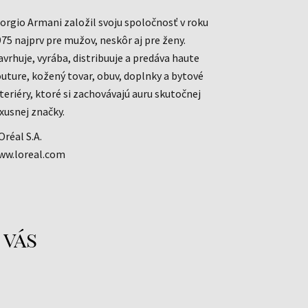
orgio Armani založil svoju spoločnosť v roku
75 najprv pre mužov, neskôr aj pre ženy.
vrhuje, vyrába, distribuuje a predáva haute
uture, kožený tovar, obuv, doplnky a bytové
teriéry, ktoré si zachovávajú auru skutočnej
xusnej značky.
Oréal S.A.
ww.loreal.com
 vás