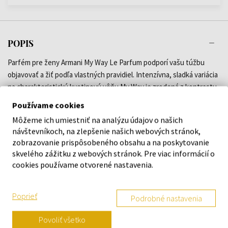
POPIS
Parfém pre ženy Armani My Way Le Parfum podporí vašu túžbu
objavovať a žiť podľa vlastných pravidiel. Intenzívna, sladká variácia
na charakteristickú kvetinovú vôňu My Way je zrodená z kontrastu
krémovo zamatových akcentov tuberózy a majestátnej sviežosti
Používame cookies
kosatca a odráža hĺbku a nezávislosť ženskosti.
Môžeme ich umiestniť na analýzu údajov o našich
kvetinovo-drevitá vôňa s púdrovými tónmi z roku 2023
návštevníkoch, na zlepšenie našich webových stránok,
intenzívna variácia na pôvodnú ikonickú vôňu Armani My Way
zobrazovanie prispôsobeného obsahu a na poskytovanie
stelesňuje nezávislú a hlbokú stránku ženskosti
skvelého zážitku z webových stránok. Pre viac informácií o
cookies používame otvorené nastavenia.
DETAILY
Poprieť
Podrobné nastavenia
O ZNAČKE
Povoliť všetko