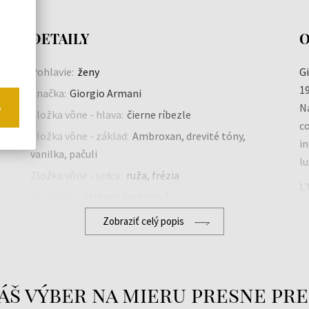
DETAILY
O
Pohlavie:
ženy
Gi
19
Značka:
Giorgio Armani
o
Na
Zložka vône - hlava:
čierne ríbezle
co
Zložka vône - základ:
Ambroxan, drevité tóny,
in
vanilka, pačuli
lu
Zložka vône - srdce:
ruža, frézia
L'
Druh vône:
skipper, kvetinová
w
Zobraziť celý popis
áš výber na mieru presne pre