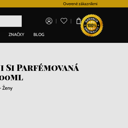
Vernostný systém
Overené zákazníkmi
Doprava zadarm
0,00 €
ZNAČKY
BLOG
i Si Parfémovaná
100ml
- Ženy