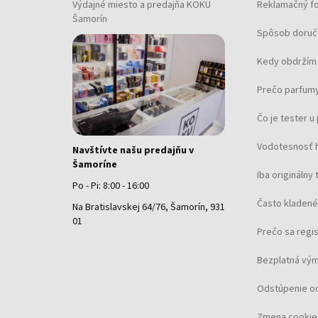
Výdajné miesto a predajňa KOKU
Reklamačný f
Šamorín
Spôsob doruč
Kedy obdržím 
Prečo parfumy
Čo je tester 
Vodotesnosť 
Navštívte našu predajňu v
Šamoríne
Iba originálny 
Po - Pi: 8:00 - 16:00
Často kladené
Na Bratislavskej 64/76, Šamorín, 931
01
Prečo sa regi
Bezplatná vým
Odstúpenie o
Zmena cookie