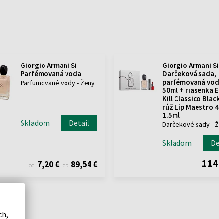
Giorgio Armani Si
Giorgio Armani Si
Parfémovaná voda
Darčeková sada,
parfémovaná vod
Parfumované vody - Ženy
50ml + riasenka E
Kill Classico Blac
rúž Lip Maestro 
1.5ml
Skladom
Detail
Darčekové sady - 
Skladom
De
114
7,20 €
89,54 €
od
do
ch,