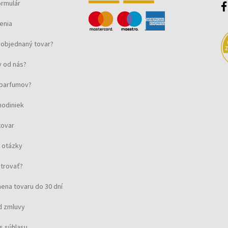
ormulár
enia
objednaný tovar?
 od nás?
u parfumov?
hodiniek
tovar
 otázky
strovať?
ena tovaru do 30 dní
d zmluvy
s súhlasu