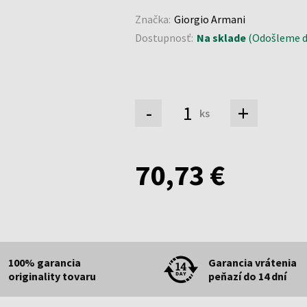
Značka:
Giorgio Armani
Dostupnosť:
Na sklade
(Odošleme do
-
+
ks
70,73 €
100% garancia
Garancia vrátenia
originality tovaru
peňazí do 14 dní