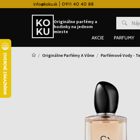
 hodinky od 80€
info@koku.sk
0911 40 40 88
Vernostný systém
Originálne parfémy a
hodinky na jednom
mieste
AKCIE
PARFUMY
Originálne Parfémy A Vône
Parfémové Vody - Te