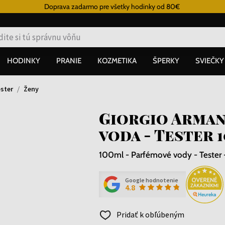
Doprava zadarmo pre všetky hodinky od 80€
HODINKY
PRANIE
KOZMETIKA
ŠPERKY
SVIEČKY
ster
Ženy
Giorgio Arman
voda - Tester 
100ml - Parfémové vody - Tester 
Google hodnotenie
4.8
Pridať k obľúbeným