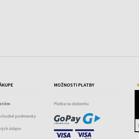
y
ÁKUPE
MOŽNOSTI PLATBY
ystém
Platba na dobierku
bchodné podmienky
ných údajov