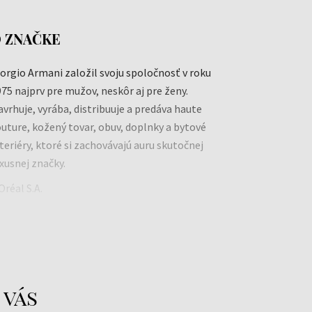
 ZNAČKE
orgio Armani založil svoju spoločnosť v roku
75 najprv pre mužov, neskôr aj pre ženy.
vrhuje, vyrába, distribuuje a predáva haute
uture, kožený tovar, obuv, doplnky a bytové
teriéry, ktoré si zachovávajú auru skutočnej
xusnej značky.
Oréal S.A.
ww.loreal.com
 vás