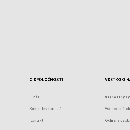
aspektmi, tou druhou je potom esencia vanilkovej
džungle (patentovaná prísada parfumérskeho
domu), ktorá je návykovo omamná. Májová ruža,
povzbudená tónmi frézie, sa mieša s maximálnou
eleganciou, aby nechala rozvoňať slabý dotyk
pačuli. Pižmový akord prírodného dreva, intenzívn
orcanox (patentovaná prísada parfumérskeho
domu), odhaľuje zmyselnú hrejivú vôňu a
podčiarkuje parfum výnimočnou jemnosťou.
O SPOLOČNOSTI
VŠETKO O N
O nás
Vernostný s
Kontaktný formulár
Všeobecné o
Kontakt
Ochrana osob