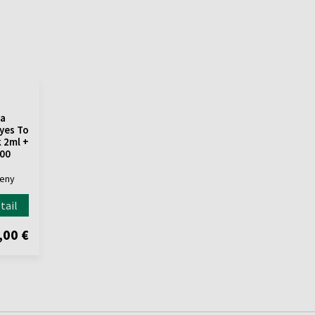
a
yes To
k 2ml +
400
Ženy
tail
,00 €