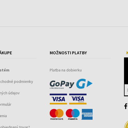
ÁKUPE
MOŽNOSTI PLATBY
ystém
Platba na dobierku
bchodné podmienky
ných údajov
ormulár
enia
objednaný tovar?