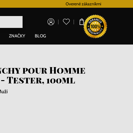
Vernostný systém
Overené zákazníkmi
Doprava zadarm
0,00 €
ZNAČKY
BLOG
nchy pour Homme
- Tester, 100ml
Muži