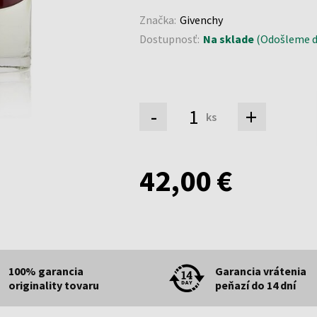
Značka:
Givenchy
Dostupnosť:
Na sklade
(Odošleme do
-
+
ks
42,00 €
100% garancia
Garancia vrátenia
originality tovaru
peňazí do 14 dní