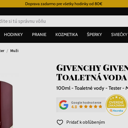
Doprava zadarmo pre všetky hodinky od 80€
HODINKY
PRANIE
KOZMETIKA
ŠPERKY
SVIEČKY
ter
Muži
Givenchy Give
Toaletná voda 
100ml - Toaletné vody - Tester - 
Google hodnotenie
4.8
Pridať k obľúbeným