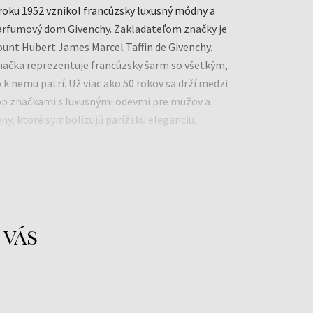
roku 1952 vznikol francúzsky luxusný módny a
arfumový dom Givenchy. Zakladateľom značky je
ount Hubert James Marcel Taffin de Givenchy.
načka reprezentuje francúzsky šarm so všetkým,
 k nemu patrí. Už viac ako 50 rokov sa drží medzi
op značkami s luxusnými odevmi pre mužov a
ny, ktoré symbolizujú parížsku eleganciu.
VMH Group
ww.givenchybeauty.com
 vás