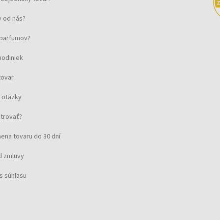
 od nás?
u parfumov?
hodiniek
tovar
 otázky
strovať?
ena tovaru do 30 dní
d zmluvy
s súhlasu