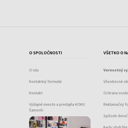
O SPOLOČNOSTI
VŠETKO O N
O nás
Vernostný s
Kontaktný formulár
Všeobecné o
Kontakt
Ochrana osob
Výdajné miesto a predajňa KOKU
Reklamačný f
Šamorín
Spôsob doruč
Kedy obdržím 