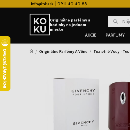
 hodinky od 80€
info@koku.sk
0911 40 40 88
Vernostný systém
Originálne parfémy a
hodinky na jednom
mieste
AKCIE
PARFUMY
Originálne Parfémy A Vône
Toaletné Vody - Tes