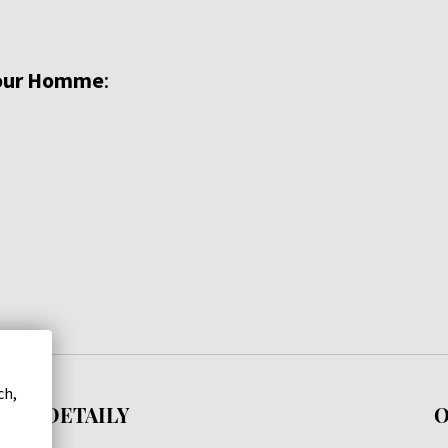
pour Homme
:
ch,
DETAILY
O