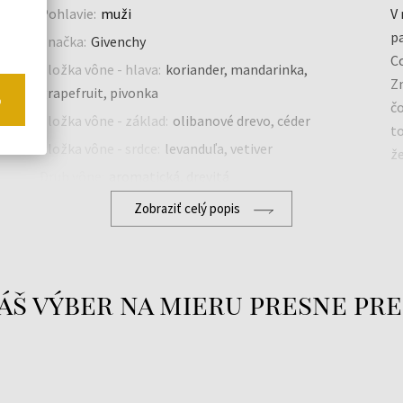
Pohlavie:
muži
V 
p
Značka:
Givenchy
C
Zložka vône - hlava:
koriander, mandarinka,
Z
grapefruit, pivonka
o
čo
Zložka vône - základ:
olibanové drevo, céder
t
Zložka vône - srdce:
levanduľa, vetiver
že
Druh vône:
aromatická, drevitá
L
Zobraziť celý popis
w
áš výber na mieru presne pre