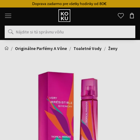
Doprava zadarmo pre všetky hodinky od 80€
Originálne
parfémy
a
hodinky
na
jednom
mieste
Originálne Parfémy A Vône
Toaletné Vody
Ženy