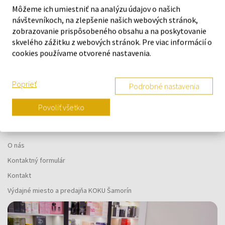
Môžeme ich umiestniť na analýzu údajov o našich
návštevníkoch, na zlepšenie našich webových stránok,
zobrazovanie prispôsobeného obsahu a na poskytovanie
skvelého zážitku z webových stránok. Pre viac informácií o
Náš výber na mieru presne pre
cookies používame otvorené nastavenia.
vás
Poprieť
Podrobné nastavenia
Povoliť všetko
O SPOLOČNOSTI
O nás
Kontaktný formulár
Kontakt
Výdajné miesto a predajňa KOKU Šamorín