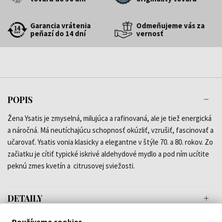
Garancia vrátenia
Odmeňujeme vás za
peňazí do 14 dní
vernosť
POPIS
Žena Ysatis je zmyselná, milujúca a rafinovaná, ale je tiež energická
a náročná. Má neutíchajúcu schopnosť okúzliť, vzrušiť, fascinovať a
učarovať. Ysatis vonia klasicky a elegantne v štýle 70. a 80. rokov. Zo
začiatku je cítiť typické iskrivé aldehydové mydlo a pod ním ucítite
peknú zmes kvetín a citrusovej sviežosti.
DETAILY
Používame cookies