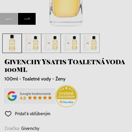
Givenchy Ysatis Toaletná voda
100ml
100ml - Toaletné vody - Ženy
Google hodnotenie
4.8
Pridať k obľúbeným
Značka:
Givenchy