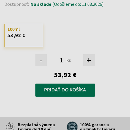
Dostupnosť:
Na sklade
(Odošleme do: 11.08.2026)
100ml
53,92 €
-
+
ks
53,92 €
PRIDAŤ DO KOŠÍKA
Bezplatná výmena
100% garancia
tovaru do 30 dní
originality tovaru