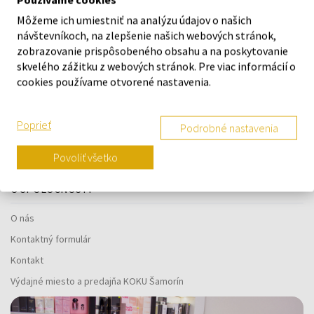
O ZNAČKE
Môžeme ich umiestniť na analýzu údajov o našich
návštevníkoch, na zlepšenie našich webových stránok,
zobrazovanie prispôsobeného obsahu a na poskytovanie
skvelého zážitku z webových stránok. Pre viac informácií o
Náš výber na mieru presne pre
cookies používame otvorené nastavenia.
vás
Poprieť
Podrobné nastavenia
Povoliť všetko
O SPOLOČNOSTI
O nás
Kontaktný formulár
Kontakt
Výdajné miesto a predajňa KOKU Šamorín