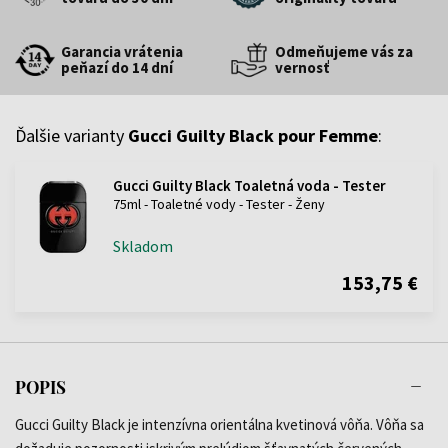
Garancia vrátenia
Odmeňujeme vás za
peňazí do 14 dní
vernosť
Ďalšie varianty
Gucci Guilty Black pour Femme
:
Gucci Guilty Black Toaletná voda - Tester
75ml - Toaletné vody - Tester - Ženy
Skladom
153,75 €
POPIS
Gucci Guilty Black je intenzívna orientálna kvetinová vôňa. Vôňa sa