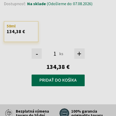
Dostupnosť:
Na sklade
(Odošleme do: 07.08.2026)
50ml
134,38 €
-
+
ks
134,38 €
PRIDAŤ DO KOŠÍKA
Bezplatná výmena
100% garancia
tovaru do 30 dní
originality tovaru