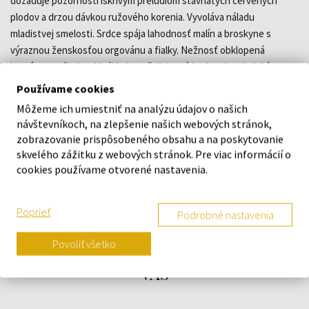
dožaduje pozornosti iskrivým prelúdiom šťavnatých červených
plodov a drzou dávkou ružového korenia. Vyvoláva náladu
mladistvej smelosti. Srdce spája lahodnosť malín a broskyne s
výraznou ženskosťou orgovánu a fialky. Nežnosť obklopená
bravúrnou náladou. V základe pačuli, ktoré je charakteristickým
prvkom vôní Gucci, vytvára istú návykovú túžbu, zatiaľ čo zmyselná
Používame cookies
ambra je predzvesťou hlbokej ženskosti.
Môžeme ich umiestniť na analýzu údajov o našich
návštevníkoch, na zlepšenie našich webových stránok,
zobrazovanie prispôsobeného obsahu a na poskytovanie
DETAILY
skvelého zážitku z webových stránok. Pre viac informácií o
cookies používame otvorené nastavenia.
O ZNAČKE
Poprieť
Podrobné nastavenia
Povoliť všetko
Náš výber na mieru presne pre
vás