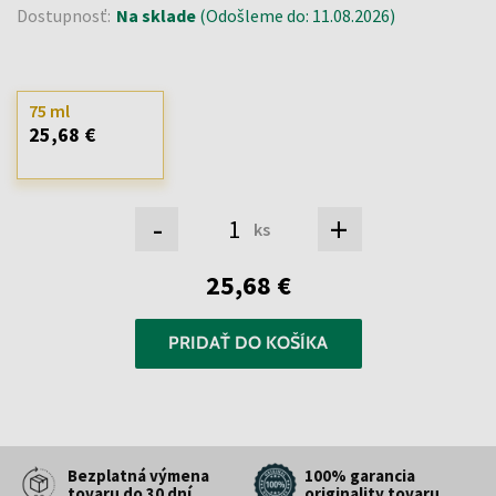
Dostupnosť:
Na sklade
(Odošleme do: 11.08.2026)
75 ml
25,68 €
-
+
ks
25,68 €
PRIDAŤ DO KOŠÍKA
Bezplatná výmena
100% garancia
tovaru do 30 dní
originality tovaru