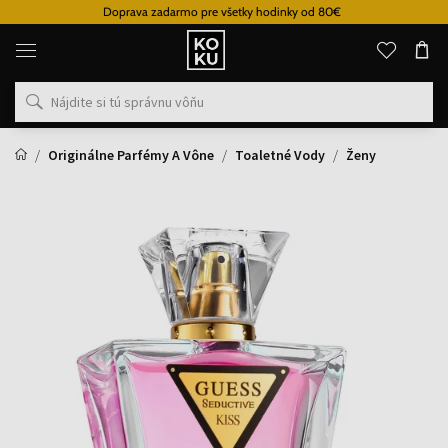
Doprava zadarmo pre všetky hodinky od 80€
Originálne
parfémy
a
hodinky
na
jednom
mieste
Originálne Parfémy A Vône
Toaletné Vody
Ženy