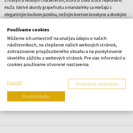
s hravým a veselým charakterom, ktorá si získa srdce nejedného
muža. Iskrivé akordy grapefruitu a mandarínky sa miešajú s
elegantným bozkom jazmínu, nežným kvetom broskyne a divokými
kvetinovými tónmi. Kompozíciu završuje zmyselné pižmo, hlboké
drevité tóny cédra a hrejivý jantár.
Používame cookies
Môžeme ich umiestniť na analýzu údajov o našich
návštevníkoch, na zlepšenie našich webových stránok,
DETAILY
zobrazovanie prispôsobeného obsahu a na poskytovanie
skvelého zážitku z webových stránok. Pre viac informácií o
O ZNAČKE
cookies používame otvorené nastavenia.
Poprieť
Podrobné nastavenia
Náš výber na mieru presne pre
Povoliť všetko
vás