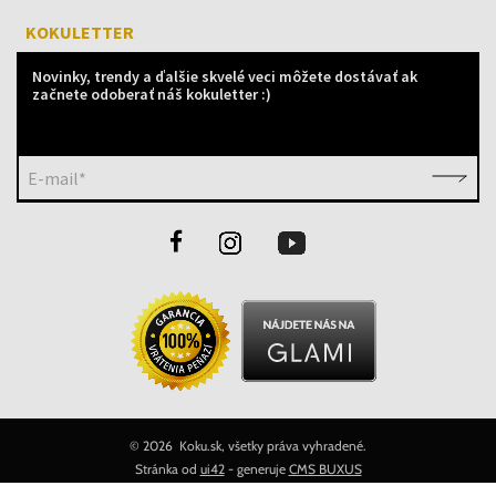
KOKULETTER
Novinky, trendy a ďalšie skvelé veci môžete dostávať ak
začnete odoberať náš kokuletter :)
E-mail*
©
2026 Koku.sk, všetky práva vyhradené.
Stránka od
ui42
- generuje
CMS BUXUS