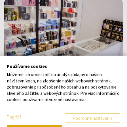
Používame cookies
Môžeme ich umiestniť na analýzu údajov o našich
návštevníkoch, na zlepšenie našich webových stránok,
Navštívte našu predajňu v Šamoríne
zobrazovanie prispôsobeného obsahu a na poskytovanie
Po - Pi: 8:00 - 16:00
skvelého zážitku z webových stránok. Pre viac informácií o
cookies používame otvorené nastavenia.
Na Bratislavskej 64/76, Šamorín, 931 01
Poprieť
VŠETKO O NÁKUPE
Podrobné nastavenia