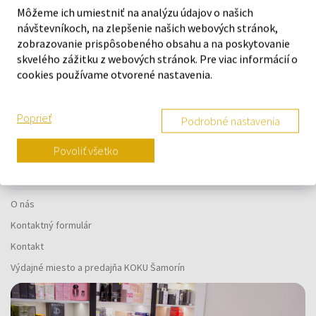
Môžeme ich umiestniť na analýzu údajov o našich
návštevníkoch, na zlepšenie našich webových stránok,
zobrazovanie prispôsobeného obsahu a na poskytovanie
skvelého zážitku z webových stránok. Pre viac informácií o
Náš výber na mieru presne pre
cookies používame otvorené nastavenia.
vás
Poprieť
Podrobné nastavenia
Povoliť všetko
O SPOLOČNOSTI
O nás
Kontaktný formulár
Kontakt
Výdajné miesto a predajňa KOKU Šamorín