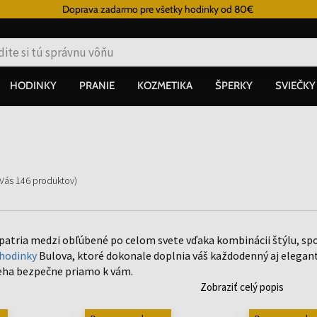
Doprava zadarmo pre všetky hodinky od 80€
HODINKY
PRANIE
KOZMETIKA
ŠPERKY
SVIEČKY
 Vás
146
produktov
)
patria medzi obľúbené po celom svete vďaka kombinácii štýlu, spoľ
hodinky
Bulova, ktoré dokonale doplnia váš každodenný aj elegant
eha bezpečne priamo k vám.
Zobraziť celý popis