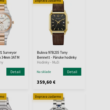
rmo
Doprava zadarmo
1 Surveyor
Bulova 97B235 Tony
h 34mm 3ATM
Bennett - Pánske hodinky
ny
Hodinky - Muži
Detail
Detail
Na sklade
359,60 €
rmo
Doprava zadarmo