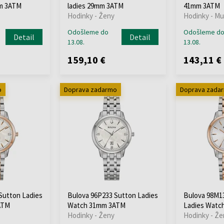
m 3ATM
ladies 29mm 3ATM
41mm 3ATM
Hodinky - Ženy
Hodinky - Mu
Odošleme do
Odošleme d
Detail
Detail
13.08.
13.08.
159,10 €
143,11 €
o
Doprava zadarmo
Doprava zada
Sutton Ladies
Bulova 96P233 Sutton Ladies
Bulova 98M13
ATM
Watch 31mm 3ATM
Ladies Watc
Hodinky - Ženy
Hodinky - Že