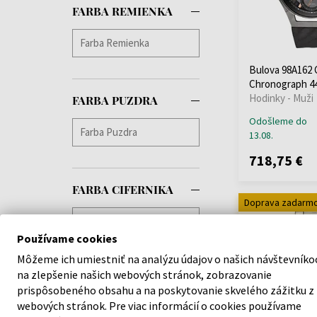
FARBA REMIENKA
Jacques Lemans
(+191)
Jaguar
(+247)
JDM Military
(+1)
Bulova 98A162 
Jowissa
(+17)
Chronograph 
Lacoste
(+20)
Hodinky - Muži
FARBA PUZDRA
Lee Cooper
(+208)
Odošleme do
Lorus
(+218)
13.08.
Louis XVI
(+62)
718,75 €
Luminox
(+2)
Marc Jacobs
(+1)
FARBA CIFERNIKA
Doprava zadarm
Maserati
(+345)
Master Time
(+80)
Používame cookies
Maurice Lacroix
(+4)
Michael Kors
(+695)
Môžeme ich umiestniť na analýzu údajov o našich návštevníko
na zlepšenie našich webových stránok, zobrazovanie
Mondaine
(+58)
prispôsobeného obsahu a na poskytovanie skvelého zážitku z
Morellato
(+9)
webových stránok. Pre viac informácií o cookies používame
MVMT
(+8)