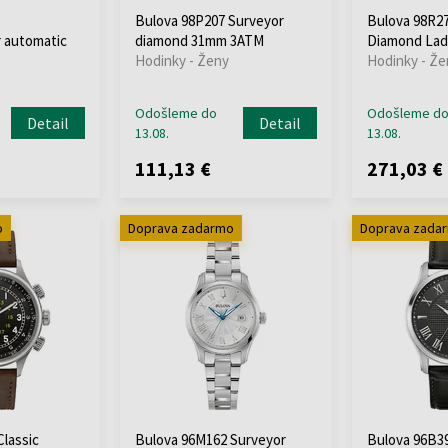
Bulova 98P207 Surveyor
Bulova 98R27
 automatic
diamond 31mm 3ATM
Diamond Lad
Hodinky - Ženy
Hodinky - Že
Odošleme do
Odošleme d
Detail
Detail
13.08.
13.08.
111,13 €
271,03 €
o
Doprava zadarmo
Doprava zada
Classic
Bulova 96M162 Surveyor
Bulova 96B3