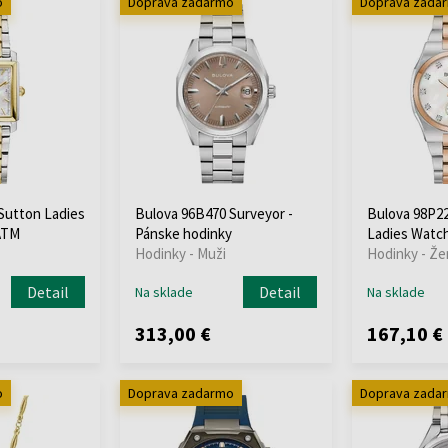
o
Doprava zadarmo
Doprava zada
Sutton Ladies
Bulova 96B470 Surveyor -
Bulova 98P22
ATM
Pánske hodinky
Ladies Watc
Hodinky - Muži
Hodinky - Že
Detail
Detail
Na sklade
Na sklade
313,00 €
167,10 €
o
Doprava zadarmo
Doprava zada