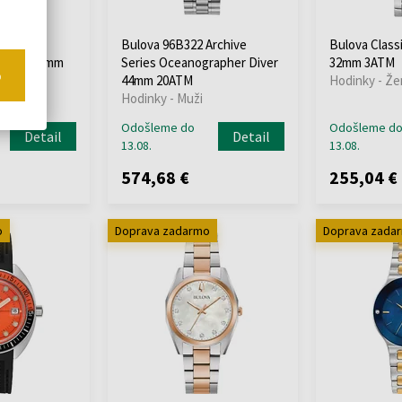
 Sutton
Bulova 96B322 Archive
Bulova Class
ograph 44mm
Series Oceanographer Diver
32mm 3ATM
o
44mm 20ATM
Hodinky - Že
Hodinky - Muži
Odošleme do
Odošleme d
Detail
Detail
13.08.
13.08.
574,68 €
255,04 €
o
Doprava zadarmo
Doprava zada