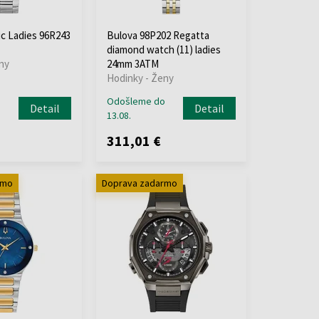
ic Ladies 96R243
Bulova 98P202 Regatta
diamond watch (11) ladies
ny
24mm 3ATM
Hodinky - Ženy
o
Odošleme do
Detail
Detail
13.08.
311,01 €
rmo
Doprava zadarmo