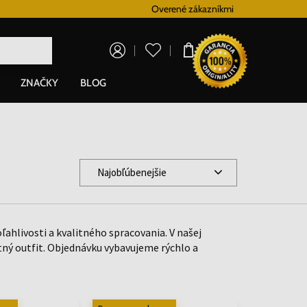
Vernostný systém
Overené zákazníkmi
Doprava zadarm
0,00 €
ZNAČKY
BLOG
Najobľúbenejšie
ahlivosti a kvalitného spracovania. V našej
ný outfit. Objednávku vybavujeme rýchlo a