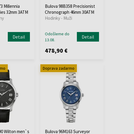
3 Millennia
Bulova 98B358 Precisionist
ies 32mm 3ATM
Chronograph 46mm 30ATM
ny
Hodinky - Muži
o
Odošleme do
Detail
Detail
13.08.
478,90 €
rmo
Doprava zadarmo
90 Wilton men`s
Bulova 96M163 Surveyor