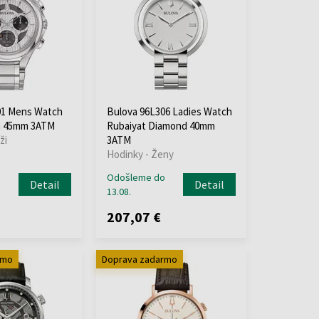
01 Mens Watch
Bulova 96L306 Ladies Watch
h 45mm 3ATM
Rubaiyat Diamond 40mm
ži
3ATM
Hodinky - Ženy
o
Odošleme do
Detail
Detail
13.08.
207,07 €
rmo
Doprava zadarmo