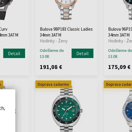
Curv
Bulova 98P183 Classic Ladies
Bulova 96P19
44mm 3ATM
34mm 3ATM
34mm 3ATM
Hodinky - Ženy
Hodinky - Že
Odošleme do
Odošleme d
Detail
Detail
13.08.
13.08.
191,08 €
175,09 €
o
Doprava zadarmo
Doprava zada
ch,