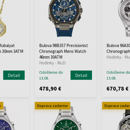
Rubaiyat
Bulova 98B357 Precisionist
Bulova 96A3
h 30mm 3ATM
Chronograph Mens Watch
Chronograp
46mm 30ATM
Hodinky - Mu
Hodinky - Muži
Odošleme do
Odošleme d
Detail
Detail
13.08.
13.08.
478,90 €
670,78 €
o
Doprava zadarmo
Doprava zada