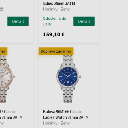
ladies 29mm 3ATM
ži
Hodinky - Ženy
o
Odošleme do
Detail
Detail
13.08.
159,10 €
rmo
Doprava zadarmo
7 Classic
Bulova 96M166 Classic
h 31mm 3ATM
Ladies Watch 31mm 3ATM
ny
Hodinky - Ženy