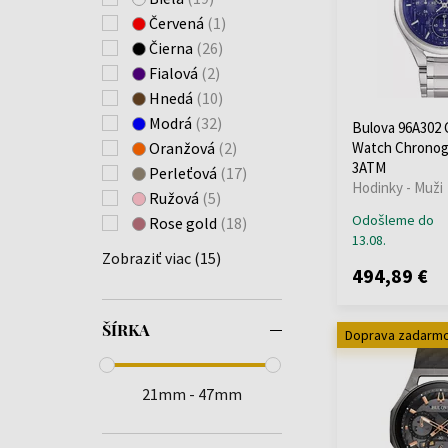
(+472)
Červená
(1)
Engelsrufer
(+3)
Čierna
(26)
ETT Eco Tech Time
Fialová
(2)
(+68)
Hnedá
(10)
Festina
(+846)
Modrá
(32)
Bulova 96A302
Forever
(+4)
Oranžová
(2)
Watch Chrono
Fossil
(+4)
3ATM
Perleťová
(17)
Hodinky - Muži
Frederique Constant
Ružová
(5)
(+1)
Odošleme do
Rose gold
(18)
Gant
(+101)
13.08.
Zobraziť viac (15)
Garett
(+2)
494,89 €
Garmin
(+9)
Guess
(+810)
ŠÍRKA
Doprava zadarm
GUESS LADIES
(+1)
Hammer
(+1)
Huawei
(+6)
21mm - 47mm
Hugo Boss
(+281)
Ingersoll
(+81)