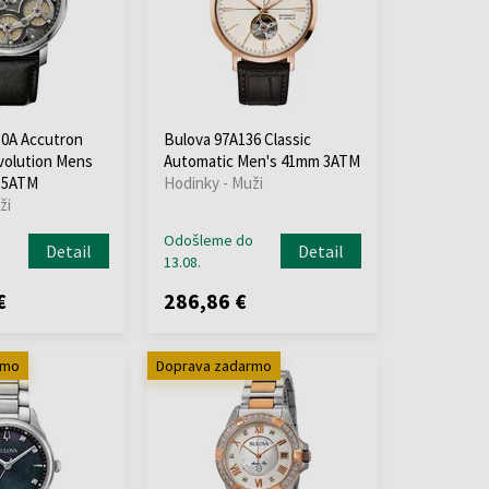
10A Accutron
Bulova 97A136 Classic
volution Mens
Automatic Men's 41mm 3ATM
 5ATM
Hodinky - Muži
ži
o
Odošleme do
Detail
Detail
13.08.
€
286,86 €
rmo
Doprava zadarmo