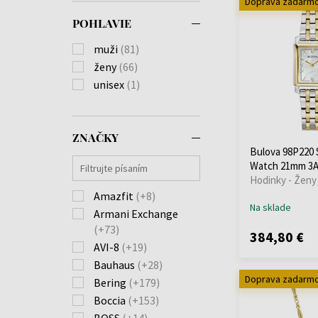
Doprava zadarm
POHLAVIE
muži
(81)
ženy
(66)
unisex
(1)
ZNAČKY
Bulova 98P220 
Watch 21mm 3
Hodinky - Ženy
Amazfit
(+8)
Na sklade
Armani Exchange
(+73)
384,80 €
AVI-8
(+19)
Bauhaus
(+28)
Doprava zadarm
Bering
(+179)
Boccia
(+153)
BOSS
(+14)