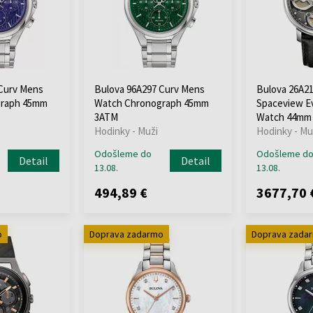
 Curv Mens
Bulova 96A297 Curv Mens
Bulova 26A2
graph 45mm
Watch Chronograph 45mm
Spaceview E
3ATM
Watch 44mm
Hodinky - Muži
Hodinky - Mu
Odošleme do
Odošleme d
Detail
Detail
13.08.
13.08.
494,89 €
3677,70 
o
Doprava zadarmo
Doprava zada