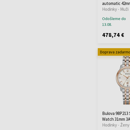
Victorinox
(+76)
automatic 42m
Hodinky - Muži
Wenger
(+111)
Withings
(+12)
Odošleme do
13.08.
Xiaomi
(+13)
Zeppelin
(+173)
478,74 €
Doprava zadarm
Bulova 98P213 
Watch 31mm 3
Hodinky - Ženy