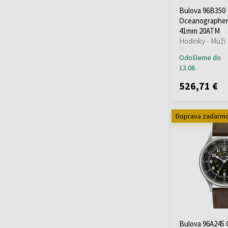
Skagen
(+37)
Bulova 96B350
Oceanographer
Spinnaker
(+23)
41mm 20ATM
Strand
(+2)
Hodinky - Muži
Swarovski
(+5)
Odošleme do
Swiss Alpine Military
13.08.
(+178)
Swiss Military
(+59)
526,71 €
Thomas Earnshaw
(+13)
Doprava zadarm
Thomas Sabo
(+39)
TIMBERLAND
(+20)
Tommy Hilfiger
(+616)
Traser H3
(+103)
Tsar Bomba
(+38)
TW-Steel
(+28)
U-Boat
(+76)
Versace
(+423)
Bulova 96A245 