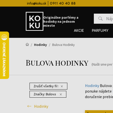
 hodinky od 80€
info@koku.sk
0911 40 40 88
Vernostný systém
Originálne parfémy a
hodinky na jednom
mieste
AKCIE
PARFUMY
Hodinky
Bulova Hodinky
Bulova hodinky
(Našli sme pre
Hodinky
Bulova 
Zrušiť všetky filtre
ponuke nájdete
Značky:
Bulova
doručenie prebi
Hodinky