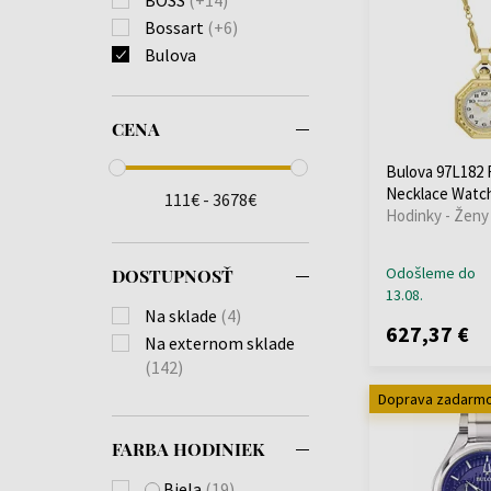
Bossart
(+6)
Bulova
Burberry
(+74)
Calvin Klein
(+241)
CENA
Carl von Zeyten
(+28)
Carneo
(+41)
Bulova 97L182 
Casio
(+670)
Necklace Watc
111€ - 3678€
Hodinky - Ženy
Citizen
(+225)
Claude Bernard
(+9)
Cluse
(+1)
Odošleme do
DOSTUPNOSŤ
13.08.
Daisy Dixon
(+4)
Na sklade
(4)
Daniel Wellington
627,37 €
Na externom sklade
(+56)
(142)
Diesel
(+137)
Doprava zadarm
Dkny
(+42)
Donoval
(+26)
FARBA HODINIEK
Edox
(+35)
Biela
(19)
Emporio Armani