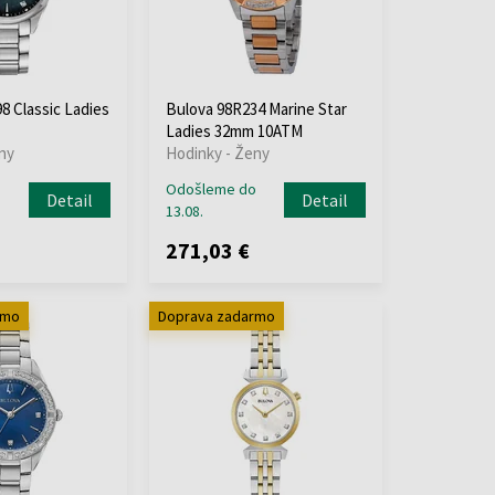
8 Classic Ladies
Bulova 98R234 Marine Star
Ladies 32mm 10ATM
ny
Hodinky - Ženy
o
Odošleme do
Detail
Detail
13.08.
271,03 €
rmo
Doprava zadarmo