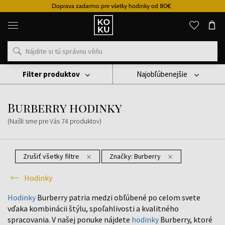
Doprava zadarmo pre všetky hodinky od 80€
Originálne
parfémy
a
hodinky
na
jednom
mieste
Filter produktov
Najobľúbenejšie
Hodinky
Burberry Hodinky
Burberry hodinky
(Našli sme pre Vás
74
produktov
)
Zrušiť všetky filtre
Značky:
Burberry
Hodinky
Hodinky
Burberry patria medzi obľúbené po celom svete
vďaka kombinácii štýlu, spoľahlivosti a kvalitného
spracovania. V našej ponuke nájdete
hodinky
Burberry, ktoré