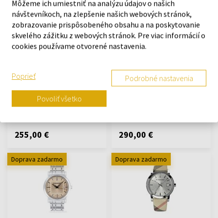
Môžeme ich umiestniť na analýzu údajov o našich
Doprava zadarmo
Doprava zadarmo
návštevníkoch, na zlepšenie našich webových stránok,
zobrazovanie prispôsobeného obsahu a na poskytovanie
skvelého zážitku z webových stránok. Pre viac informácií o
cookies používame otvorené nastavenia.
Burberry BU9128 - Hodinky
Burberry BU9362 - Pánske
Poprieť
Podrobné nastavenia
Hodinky - Ženy
hodinky
Hodinky - Muži
Povoliť všetko
Odošleme do 08.09.
Odošleme do 08.09.
255,00 €
290,00 €
Doprava zadarmo
Doprava zadarmo