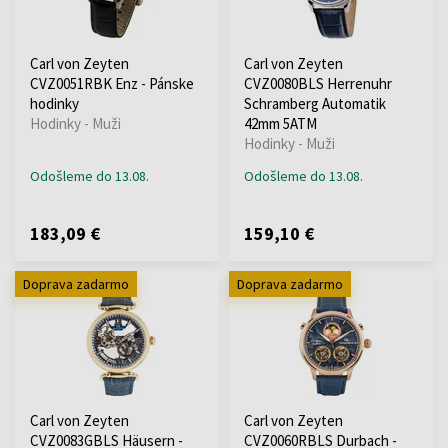
Carl von Zeyten
Carl von Zeyten
CVZ0051RBK Enz - Pánske
CVZ0080BLS Herrenuhr
hodinky
Schramberg Automatik
Hodinky - Muži
42mm 5ATM
Hodinky - Muži
Odošleme do 13.08.
Odošleme do 13.08.
183,09 €
159,10 €
Doprava zadarmo
Doprava zadarmo
Carl von Zeyten
Carl von Zeyten
CVZ0083GBLS Häusern -
CVZ0060RBLS Durbach -