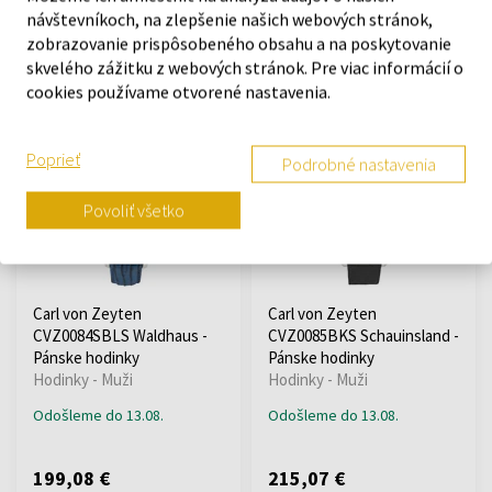
Hodinky - Muži
Hodinky - Muži
návštevníkoch, na zlepšenie našich webových stránok,
zobrazovanie prispôsobeného obsahu a na poskytovanie
Odošleme do 13.08.
Odošleme do 13.08.
skvelého zážitku z webových stránok. Pre viac informácií o
cookies používame otvorené nastavenia.
175,09 €
191,08 €
Poprieť
Podrobné nastavenia
Doprava zadarmo
Doprava zadarmo
Povoliť všetko
Carl von Zeyten
Carl von Zeyten
CVZ0084SBLS Waldhaus -
CVZ0085BKS Schauinsland -
Pánske hodinky
Pánske hodinky
Hodinky - Muži
Hodinky - Muži
Odošleme do 13.08.
Odošleme do 13.08.
199,08 €
215,07 €