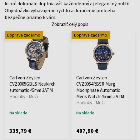
ktoré dokonale doplnia váš každodenný aj elegantný outfit.
Objednávku vybavujeme rýchlo a doručenie prebieha
bezpečne priamo k vám.
Zobraziť celý popis
Doprava zadarmo
Doprava zadarmo
Carl von Zeyten
Carl von Zeyten
CVZ0005GBLS Neukirch
CVZ0054RBSR Murg
automatic 45mm 3ATM
Moonphase Automatic
Hodinky - Muži
Mens Watch 46mm 5ATM
Hodinky - Muži
Na sklade
Na sklade
335,79 €
407,90 €