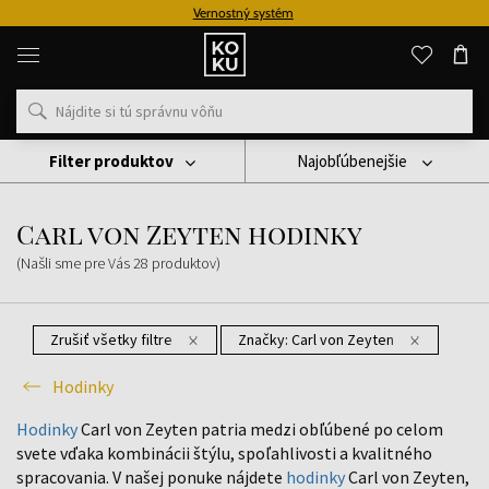
Vernostný systém
Originálne
parfémy
a
hodinky
na
jednom
mieste
Filter produktov
Najobľúbenejšie
Hodinky
Carl Von Zeyten Hodinky
Carl von Zeyten hodinky
(Našli sme pre Vás
28
produktov
)
Zrušiť všetky filtre
Značky:
Carl von Zeyten
Hodinky
Hodinky
Carl von Zeyten patria medzi obľúbené po celom
svete vďaka kombinácii štýlu, spoľahlivosti a kvalitného
spracovania. V našej ponuke nájdete
hodinky
Carl von Zeyten,