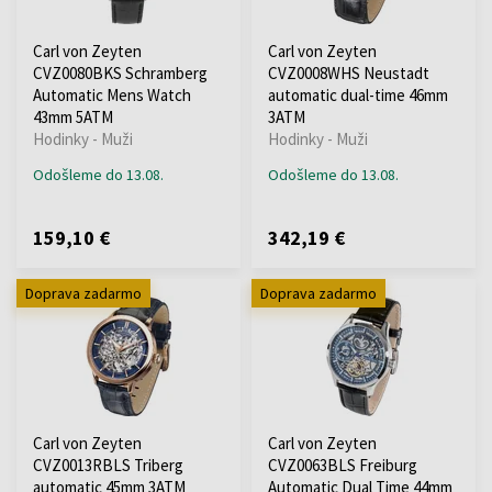
Carl von Zeyten
Carl von Zeyten
CVZ0080BKS Schramberg
CVZ0008WHS Neustadt
Automatic Mens Watch
automatic dual-time 46mm
43mm 5ATM
3ATM
Hodinky - Muži
Hodinky - Muži
Odošleme do 13.08.
Odošleme do 13.08.
159,10 €
342,19 €
Doprava zadarmo
Doprava zadarmo
Carl von Zeyten
Carl von Zeyten
CVZ0013RBLS Triberg
CVZ0063BLS Freiburg
automatic 45mm 3ATM
Automatic Dual Time 44mm