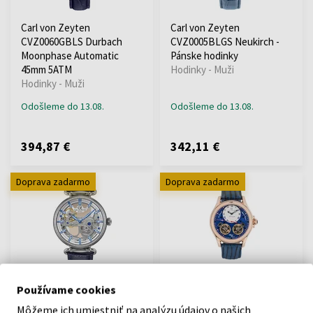
Carl von Zeyten
Carl von Zeyten
CVZ0060GBLS Durbach
CVZ0005BLGS Neukirch -
Moonphase Automatic
Pánske hodinky
45mm 5ATM
Hodinky - Muži
Hodinky - Muži
Odošleme do 13.08.
Odošleme do 13.08.
394,87 €
342,11 €
Doprava zadarmo
Doprava zadarmo
Carl von Zeyten
Carl von Zeyten
Používame cookies
CVZ0031WHS Elzach
CVZ0084RBLS Waldhaus -
automatic 42mm 5ATM
Pánske hodinky
Môžeme ich umiestniť na analýzu údajov o našich