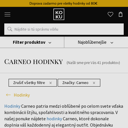
Doprava zadarmo pre všetky hodinky od 80€
Originálne
parfémy
a
hodinky
na
jednom
mieste
Filter produktov
Najobľúbenejšie
Hodinky
Carneo Hodinky
Carneo hodinky
(Našli sme pre Vás
41
produktov
)
Zrušiť všetky filtre
Značky:
Carneo
Hodinky
Hodinky
Carneo patria medzi obľúbené po celom svete vďaka
kombinácii štýlu, spoľahlivosti a kvalitného spracovania. V
našej ponuke nájdete
hodinky
Carneo, ktoré dokonale
doplnia váš každodenný aj elegantný outfit. Objednávku