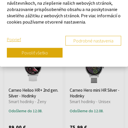
návštevníkoch, na zlepšenie našich webových stránok,
bílá kůže 2
Rosegold - Hodinky
zobrazovanie prispôsobeného obsahu a na poskytovanie
Smart hodinky
Smart hodinky - Ženy
skvelého zážitku z webových stránok. Pre viac informácií o
Odošleme do 12.08.
Odošleme do 12.08.
cookies používame otvorené nastavenia.
39,90 €
89,00 €
Poprieť
Podrobné nastavenia
Doprava zadarmo
Povoliť všetko
Carneo Heiloo HR+ 2nd gen.
Carneo Hero mini HR Silver -
Silver - Hodinky
Hodinky
Smart hodinky - Ženy
Smart hodinky - Unisex
Odošleme do 12.08.
Odošleme do 12.08.
89,00 €
75,99 €