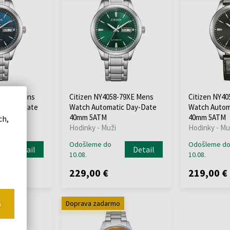
-79LE Mens
Citizen NY4058-79XE Mens
Citizen NY4
ic Day-Date
Watch Automatic Day-Date
Watch Autom
40mm 5ATM
40mm 5ATM
ch,
Hodinky - Muži
Hodinky - Mu
Odošleme do
Odošleme d
Detail
Detail
10.08.
10.08.
229,00 €
219,00 €
o
o
Doprava zadarmo