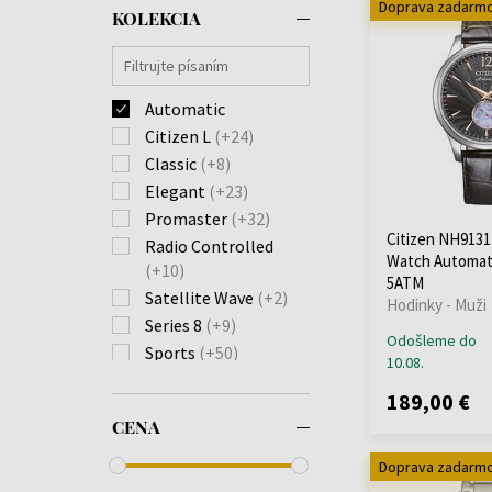
Doprava zadarm
KOLEKCIA
Automatic
Citizen L
(+24)
Classic
(+8)
Elegant
(+23)
Promaster
(+32)
Citizen NH913
Radio Controlled
Watch Automat
(+10)
5ATM
Satellite Wave
(+2)
Hodinky - Muži
Series 8
(+9)
Odošleme do
Sports
(+50)
10.08.
Super Titanium
(+29)
189,00 €
Tsuno Chrono
(+1)
CENA
Tsuyosa
(+4)
Tsuyosa Automatic
Doprava zadarm
(+17)