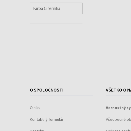
O SPOLOČNOSTI
VŠETKO O N
O nás
Vernostný s
Kontaktný formulár
Všeobecné o