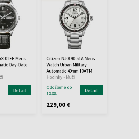
058-01EE Mens
Citizen NJ0190-51A Mens
atic Day-Date
Watch Urban Military
Automatic 40mm 10ATM
ži
Hodinky - Muži
o
Odošleme do
Detail
Detail
10.08.
229,00 €