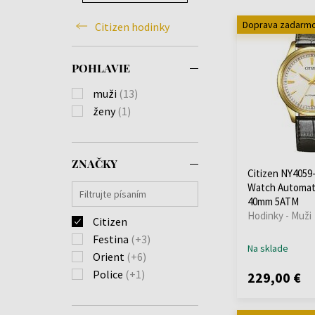
Doprava zadarm
Citizen hodinky
POHLAVIE
muži
(13)
ženy
(1)
ZNAČKY
Citizen NY4059
Watch Automat
40mm 5ATM
Hodinky - Muži
Citizen
Festina
(+3)
Na sklade
Orient
(+6)
Police
(+1)
229,00 €