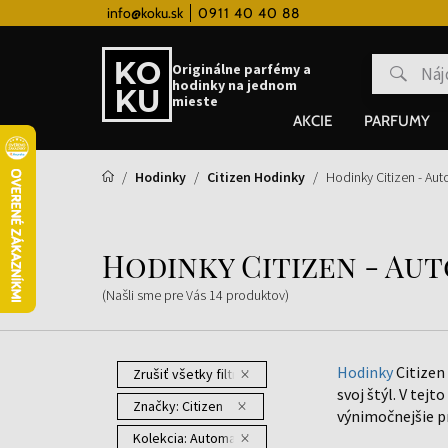
 hodinky od 80€
info@koku.sk
0911 40 40 88
Vernostný systém
Originálne parfémy a
hodinky na jednom
mieste
AKCIE
PARFUMY
Hodinky
Citizen Hodinky
Hodinky Citizen - Au
Hodinky Citizen - Au
(Našli sme pre Vás
14
produktov
)
Hodinky
Citizen 
Zrušiť všetky filtre
svoj štýl. V tejt
Značky:
Citizen
výnimočnejšie pr
Kolekcia:
Automatic