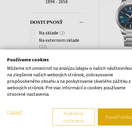
189€ - 265€
DOSTUPNOSŤ
Na sklade
(2)
Na externom sklade
(12)
Citizen NY4058
Používame cookies
Watch Automat
40mm 5ATM
Môžeme ich umiestniť na analýzu údajov o našich návštevníko
FARBA HODINIEK
Hodinky - Muži
na zlepšenie našich webových stránok, zobrazovanie
Biela
(1)
prispôsobeného obsahu a na poskytovanie skvelého zážitku z
Odošleme do
Čierna
(5)
webových stránok. Pre viac informácií o cookies používame
10.08.
otvorené nastavenia.
Modrá
(3)
229,00 €
Ružová
(1)
Strieborná
(13)
Poprieť
Podrobné
Zelená
(2)
Povoliť všetk
Doprava zadarm
nastavenia
Zlatá
(1)