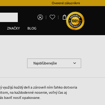
Vernostný systém
Overené zákazníkmi
Doprava zadarm
0,00 €
ZNAČKY
BLOG
Najobľúbenejšie
rý využijú každý deň a zároveň ním ľahko dotvoria
tom, na každodenné nosenie, voľný čas aj
vás baviť nosiť opakovane.