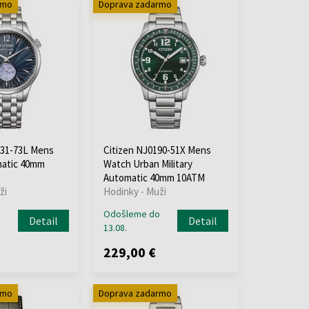
rmo
Doprava zadarmo
131-73L Mens
Citizen NJ0190-51X Mens
atic 40mm
Watch Urban Military
Automatic 40mm 10ATM
ži
Hodinky - Muži
o
Odošleme do
Detail
Detail
13.08.
229,00 €
rmo
Doprava zadarmo