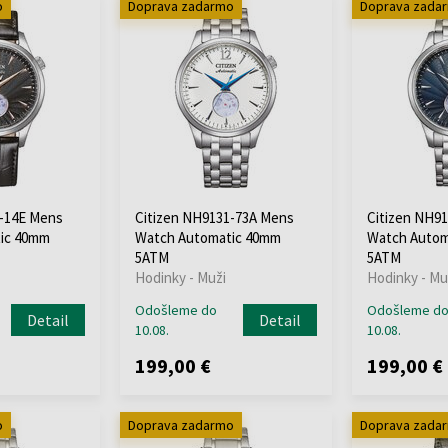
o
Doprava zadarmo
Doprava zada
1-14E Mens
Citizen NH9131-73A Mens
Citizen NH9
ic 40mm
Watch Automatic 40mm
Watch Autom
5ATM
5ATM
Hodinky - Muži
Hodinky - Mu
Odošleme do
Odošleme d
Detail
Detail
10.08.
10.08.
199,00 €
199,00 €
o
Doprava zadarmo
Doprava zada