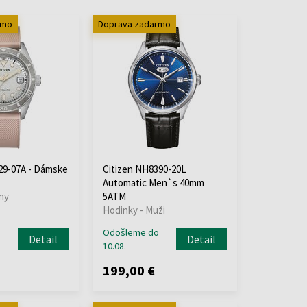
rmo
Doprava zadarmo
29-07A - Dámske
Citizen NH8390-20L
Automatic Men`s 40mm
ny
5ATM
Hodinky - Muži
o
Odošleme do
Detail
Detail
10.08.
199,00 €