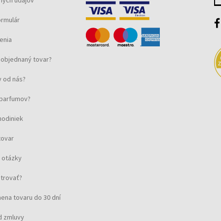
ných údajov
ormulár
enia
objednaný tovar?
 od nás?
u parfumov?
hodiniek
tovar
 otázky
strovať?
ena tovaru do 30 dní
d zmluvy