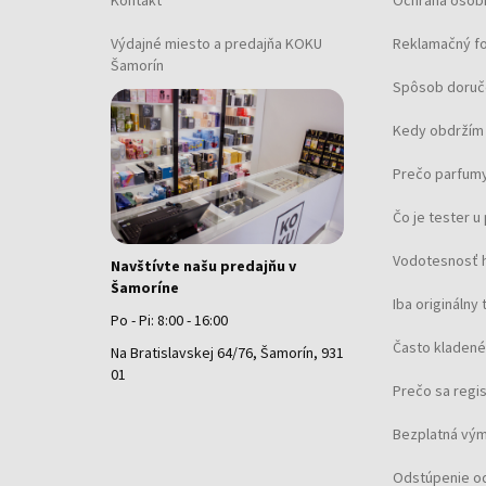
Kontakt
Ochrana osob
Výdajné miesto a predajňa KOKU
Reklamačný f
Šamorín
Spôsob doruč
Kedy obdržím 
Prečo parfumy
Čo je tester 
Vodotesnosť 
Navštívte našu predajňu v
Šamoríne
Iba originálny 
Po - Pi: 8:00 - 16:00
Často kladené
Na Bratislavskej 64/76, Šamorín, 931
01
Prečo sa regi
Bezplatná vým
Odstúpenie o