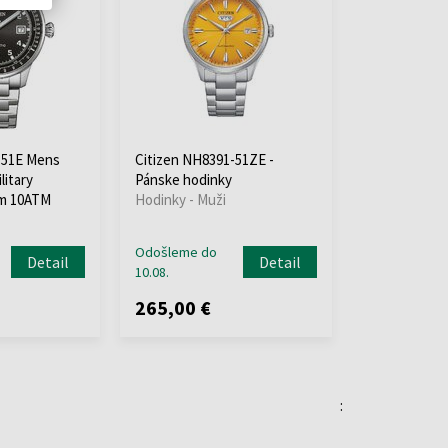
-51E Mens
Citizen NH8391-51ZE -
litary
Pánske hodinky
m 10ATM
Hodinky - Muži
Odošleme do
Detail
Detail
10.08.
265,00 €
: