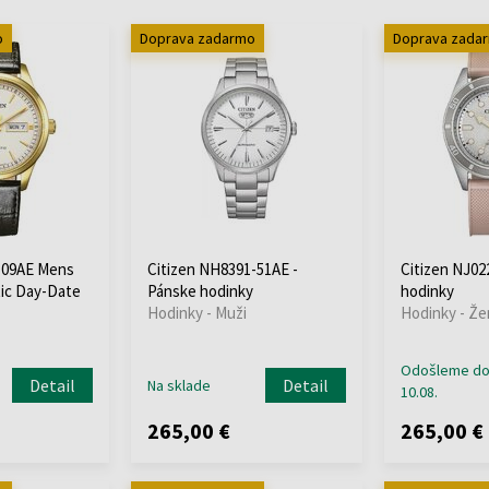
o
Doprava zadarmo
Doprava zada
-09AE Mens
Citizen NH8391-51AE -
Citizen NJ02
ic Day-Date
Pánske hodinky
hodinky
Hodinky - Muži
Hodinky - Že
Odošleme d
Detail
Detail
Na sklade
10.08.
265,00 €
265,00 €