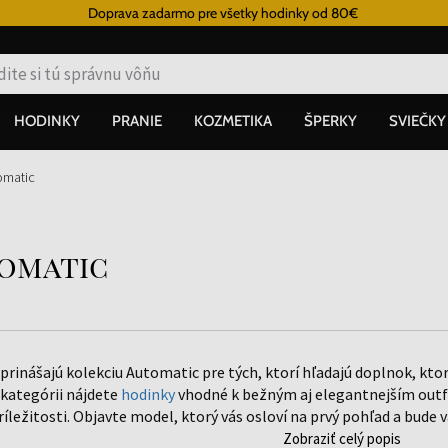
Doprava zadarmo pre všetky hodinky od 80€
HODINKY
PRANIE
KOZMETIKA
ŠPERKY
SVIEČKY
tomatic
tomatic
prinášajú kolekciu Automatic pre tých, ktorí hľadajú doplnok, kto
o kategórii nájdete
hodinky
vhodné k bežným aj elegantnejším outfi
íležitosti. Objavte model, ktorý vás osloví na prvý pohľad a bude 
Zobraziť celý popis