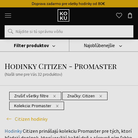
Doprava zadarmo pre všetky hodinky od 80€
Originálne
parfémy
a
hodinky
na
jednom
mieste
Filter produktov
Najobľúbenejšie
Hodinky
Citizen Hodinky
Hodinky Citizen - Promaster
Hodinky Citizen - Promaster
(Našli sme pre Vás
32
produktov
)
Zrušiť všetky filtre
Značky:
Citizen
Kolekcia:
Promaster
Citizen hodinky
Hodinky
Citizen prinášajú kolekciu Promaster pre tých, ktorí
hľadajú doplnok, ktorý využijú každý deň a zároveň ním ľahko