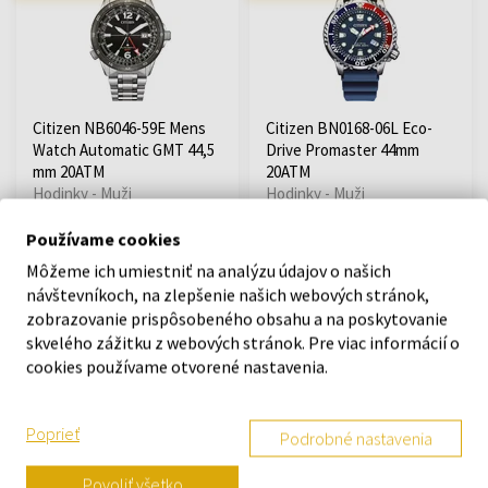
Citizen NB6046-59E Mens
Citizen BN0168-06L Eco-
Watch Automatic GMT 44,5
Drive Promaster 44mm
mm 20ATM
20ATM
Hodinky - Muži
Hodinky - Muži
Odošleme do 12.08.
Odošleme do 12.08.
Používame cookies
Môžeme ich umiestniť na analýzu údajov o našich
745,00 €
249,00 €
návštevníkoch, na zlepšenie našich webových stránok,
zobrazovanie prispôsobeného obsahu a na poskytovanie
skvelého zážitku z webových stránok. Pre viac informácií o
Doprava zadarmo
Doprava zadarmo
cookies používame otvorené nastavenia.
Poprieť
Podrobné nastavenia
Povoliť všetko