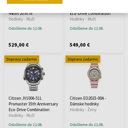
Citizen AT8020-54L
Citizen JV1005-02W
Promaster-Sky Blue-Angels
Promaster 35th Anniversary
44mm 20 ATM
Eco-Drive Combination
Hodinky - Muži
Hodinky - Muži
Odošleme do 12.08.
Odošleme do 12.08.
529,00 €
549,00 €
Doprava zadarmo
Doprava zadarmo
Citizen JV1006-51L
Citizen EO2023-00A -
Promaster 35th Anniversary
Dámske hodinky
Eco-Drive Combination
Hodinky - Ženy
Hodinky - Muži
Odošleme do 12.08.
Odošleme do 12.08.