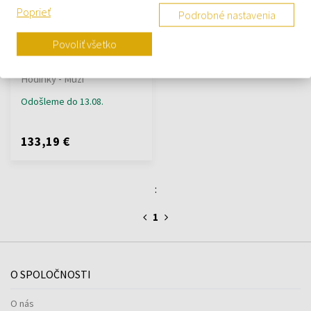
Poprieť
Podrobné nastavenia
Povoliť všetko
Guess Phoenix GW0202G7 -
Pánske hodinky
Hodinky - Muži
Odošleme do 13.08.
133,19 €
:
1
O SPOLOČNOSTI
O nás