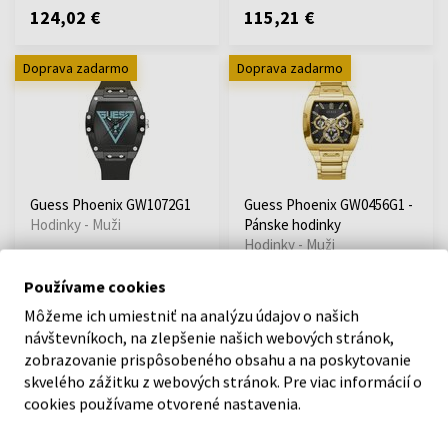
124,02 €
115,21 €
Doprava zadarmo
Doprava zadarmo
Guess Phoenix GW1072G1
Guess Phoenix GW0456G1 -
Hodinky - Muži
Pánske hodinky
Hodinky - Muži
Odošleme do 13.08.
Odošleme do 13.08.
Používame cookies
Môžeme ich umiestniť na analýzu údajov o našich
101,59 €
181,13 €
návštevníkoch, na zlepšenie našich webových stránok,
zobrazovanie prispôsobeného obsahu a na poskytovanie
skvelého zážitku z webových stránok. Pre viac informácií o
Doprava zadarmo
cookies používame otvorené nastavenia.