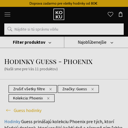
Doprava zadarmo pre všetky hodinky od 80€
Originálne
parfémy
a
hodinky
na
jednom
mieste
Filter produktov
Najobľúbenejšie
Hodinky
Guess Hodinky
Hodinky Guess - Phoenix
Hodinky Guess - Phoenix
(Našli sme pre Vás
11
produktov
)
Zrušiť všetky filtre
Značky:
Guess
Kolekcia:
Phoenix
Guess hodinky
Hodinky
Guess prinášajú kolekciu Phoenix pre tých, ktorí
hľadajú doplnok, ktorý využijú každý deň a zároveň ním ľahko