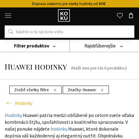
Doprava zadarmo pre všetky hodinky od 80€
Originálne
parfémy
a
hodinky
na
jednom
mieste
Filter produktov
Najobľúbenejšie
Hodinky
Huawei Hodinky
Huawei hodinky
(Našli sme pre Vás
6
produktov
)
Zrušiť všetky filtre
Značky:
Huawei
Hodinky
Hodinky
Huawei patria medzi obľúbené po celom svete vďaka
kombinácii štýlu, spoľahlivosti a kvalitného spracovania. V
našej ponuke nájdete
hodinky
Huawei, ktoré dokonale
doplnia váš každodenný aj elegantný outfit. Objednávku