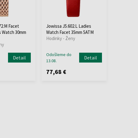
72.M Facet
Jowissa J5.602.L Ladies
es Watch 30mm
Watch Facet 35mm 5ATM
Hodinky - Ženy
ny
o
Odošleme do
Detail
Detail
13.08.
77,68 €