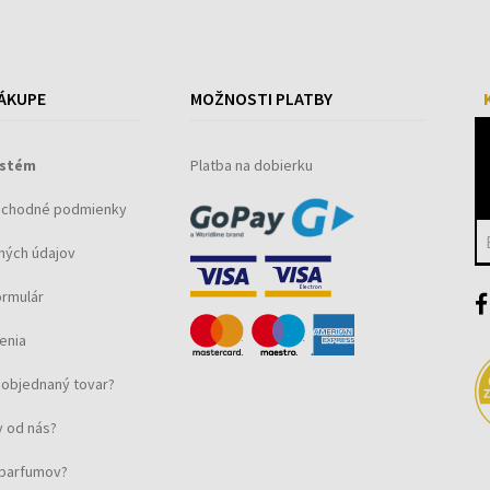
ÁKUPE
MOŽNOSTI PLATBY
ystém
Platba na dobierku
bchodné podmienky
ných údajov
ormulár
enia
objednaný tovar?
 od nás?
u parfumov?