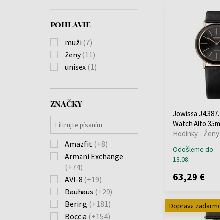
POHLAVIE
muži
(7)
ženy
(11)
unisex
(1)
ZNAČKY
Jowissa J4.387.
Watch Alto 35
Hodinky - Ženy
Amazfit
(+8)
Odošleme do
Armani Exchange
13.08.
(+74)
63,29 €
AVI-8
(+19)
Bauhaus
(+29)
Bering
(+181)
Doprava zadarm
Boccia
(+154)