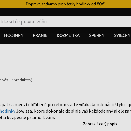
Doprava zadarmo pre všetky hodinky od 80€
HODINKY
PRANIE
KOZMETIKA
ŠPERKY
SVIEČKY
re Vás
17
produktov
)
 patria medzi obľúbené po celom svete vďaka kombinácii štýlu, spo
hodinky
Jowissa, ktoré dokonale doplnia váš každodenný aj elegan
eha bezpečne priamo k vám.
Zobraziť celý popis