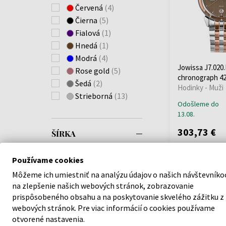
Červená
(4)
Emporio Armani
(+475)
Čierna
(5)
Engelsrufer
(+3)
Fialová
(1)
ETT Eco Tech Time
Hnedá
(1)
(+70)
Modrá
(4)
Jowissa J7.020
Festina
(+861)
Rose gold
(5)
chronograph 
Forever
(+4)
Šedá
(2)
Hodinky - Muži
Fossil
(+4)
Strieborná
(13)
Odošleme do
Frederique Constant
13.08.
(+1)
Gant
(+101)
303,73 €
ŠÍRKA
Garett
(+2)
Garmin
(+9)
Používame cookies
Doprava zadarm
26mm - 45mm
Guess
(+815)
Môžeme ich umiestniť na analýzu údajov o našich návštevníko
GUESS LADIES
(+1)
na zlepšenie našich webových stránok, zobrazovanie
Hammer
(+1)
prispôsobeného obsahu a na poskytovanie skvelého zážitku z
FARBA REMIENKA
Huawei
(+6)
webových stránok. Pre viac informácií o cookies používame
Hugo Boss
(+281)
otvorené nastavenia.