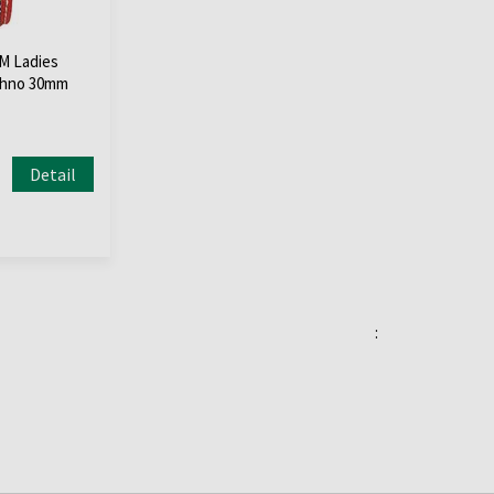
.M Ladies
thno 30mm
Detail
: