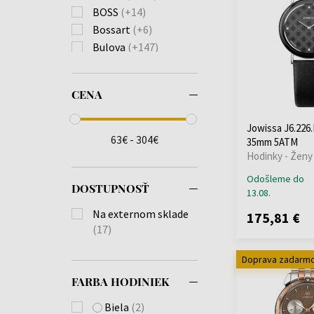
BOSS
(+14)
Bossart
(+6)
Bulova
(+147)
Burberry
(+74)
Calvin Klein
(+241)
CENA
Carl von Zeyten
(+28)
Carneo
(+40)
Jowissa J6.226.
Casio
(+671)
63€ - 304€
35mm 5ATM
Citizen
(+226)
Hodinky - Ženy
Claude Bernard
(+9)
Odošleme do
Cluse
(+1)
DOSTUPNOSŤ
13.08.
Daisy Dixon
(+4)
Na externom sklade
175,81 €
Daniel Wellington
(17)
(+57)
Diesel
(+138)
Doprava zadarm
Dkny
(+42)
FARBA HODINIEK
Donoval
(+26)
Biela
(2)
Edox
(+35)