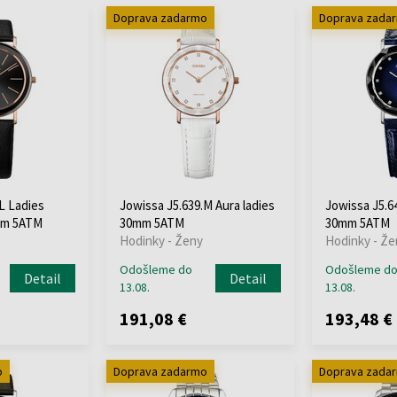
Doprava zadarmo
Doprava zada
L Ladies
Jowissa J5.639.M Aura ladies
Jowissa J5.64
mm 5ATM
30mm 5ATM
30mm 5ATM
Hodinky - Ženy
Hodinky - Že
Odošleme do
Odošleme d
Detail
Detail
13.08.
13.08.
191,08 €
193,48 €
o
Doprava zadarmo
Doprava zada