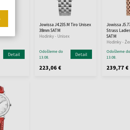
o
.M AnWy
Jowissa J4.235.M Tiro Unisex
Jowissa J5.7
ATM
38mm 5ATM
Strass Ladi
Hodinky - Unisex
5ATM
Hodinky - Že
Odošleme do
Odošleme d
Detail
Detail
13.08.
13.08.
223,06 €
239,77 €