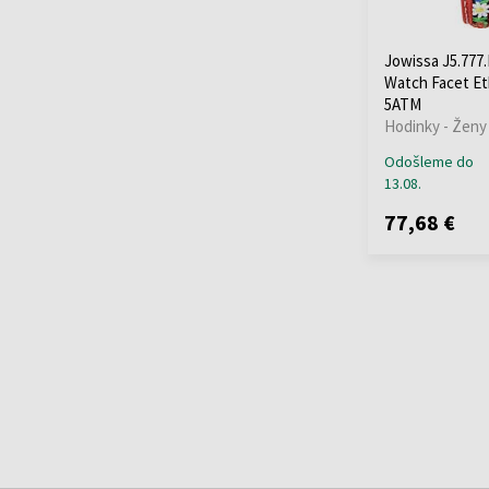
MVMT
(+8)
Nordgreen
(+2)
Jowissa J5.777
Nubeo
(+20)
Watch Facet E
OPS!SMART
(+7)
5ATM
Orient
(+112)
Hodinky - Ženy
Oris
(+6)
Odošleme do
Paul Design
(+40)
13.08.
Paul Rich
(+68)
77,68 €
Perigaum
(+26)
Philipp Plein
(+210)
PICTO
(+98)
Plein Sport
(+3)
Police
(+277)
Pulsar
(+8)
Roamer
(+27)
Rosefield
(+39)
Rotary
(+30)
Rothenschild
(+43)