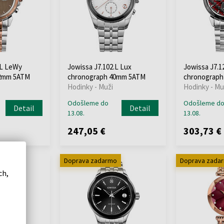
.L LeWy
Jowissa J7.102.L Lux
Jowissa J7.1
42mm 5ATM
chronograph 40mm 5ATM
chronograp
Hodinky - Muži
Hodinky - Mu
Odošleme do
Odošleme d
Detail
Detail
13.08.
13.08.
247,05 €
303,73 €
o
Doprava zadarmo
Doprava zada
ch,