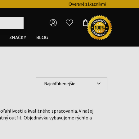
Vernostný systém
Overené zákazníkmi
Doprava zadarm
0,00 €
ZNAČKY
BLOG
Najobľúbenejšie
ľahlivosti a kvalitného spracovania. V našej
tný outfit. Objednávku vybavujeme rýchlo a