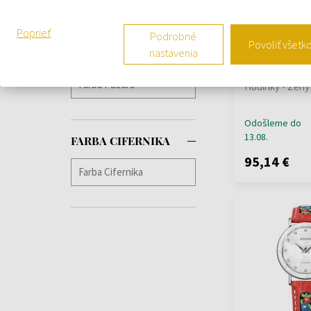
Ingersoll
(+81)
Jacques Lemans
Poprieť
Podrobné
(+192)
Povoliť všetk
nastavenia
FARBA PUZDRA
Jaguar
(+248)
Jowissa J6.226
Ladies 31mm 5
JDM Military
(+1)
Hodinky - Ženy
Jowissa
Lacoste
(+20)
Odošleme do
Lee Cooper
(+208)
13.08.
FARBA CIFERNIKA
Lorus
(+219)
95,14 €
Louis XVI
(+62)
Luminox
(+2)
Marc Jacobs
(+1)
Maserati
(+346)
Master Time
(+82)
Maurice Lacroix
(+5)
Michael Kors
(+697)
Mondaine
(+60)
Morellato
(+9)