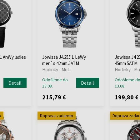
L AnWy ladies
Jowissa J4.255.L LeWy
Jowissa J4.2
men`s 42mm 5ATM
45mm 5ATM
Hodinky - Muži
Hodinky - Mu
Odošleme do
Odošleme d
Detail
Detail
13.08.
13.08.
215,79 €
199,80 €
o
Doprava zadarmo
Doprava zada