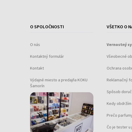
Sector
(+43)
Skagen
(+37)
Spinnaker
(+23)
Strand
(+2)
O SPOLOČNOSTI
VŠETKO O N
Swarovski
(+5)
Swiss Alpine Military
O nás
Vernostný s
(+178)
Swiss Military
(+59)
Kontaktný formulár
Všeobecné o
Thomas Earnshaw
(+13)
Kontakt
Ochrana osob
Thomas Sabo
(+39)
Výdajné miesto a predajňa KOKU
Reklamačný f
TIMBERLAND
(+20)
Šamorín
Tommy Hilfiger
Spôsob doruč
(+619)
Traser H3
(+104)
Kedy obdržím 
Tsar Bomba
(+40)
Prečo parfumy
TW-Steel
(+28)
U-Boat
(+77)
Čo je tester 