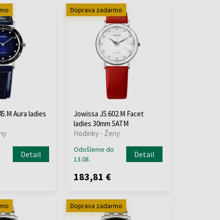
rmo
Doprava zadarmo
5.M Aura ladies
Jowissa J5.602.M Facet
ladies 30mm 5ATM
ny
Hodinky - Ženy
o
Odošleme do
Detail
Detail
13.08.
183,81 €
rmo
Doprava zadarmo