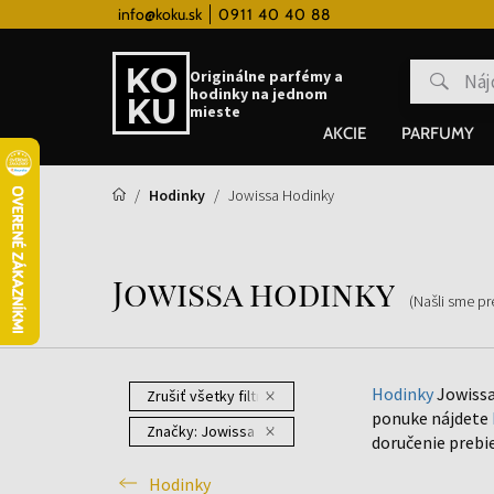
 hodinky od 80€
info@koku.sk
0911 40 40 88
Vernostný systém
Originálne parfémy a
hodinky na jednom
mieste
AKCIE
PARFUMY
Hodinky
Jowissa Hodinky
Jowissa hodinky
(Našli sme p
Hodinky
Jowissa
Zrušiť všetky filtre
ponuke nájdete
Značky:
Jowissa
doručenie prebi
Hodinky