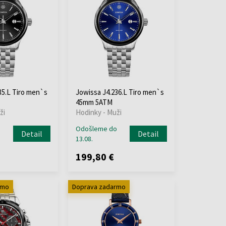
35.L Tiro men`s
Jowissa J4.236.L Tiro men`s
45mm 5ATM
ži
Hodinky - Muži
o
Odošleme do
Detail
Detail
13.08.
199,80 €
rmo
Doprava zadarmo