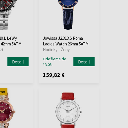
20.L LeWy
Jowissa J2.313.S Roma
h 42mm 5ATM
Ladies Watch 26mm 5ATM
ži
Hodinky - Ženy
o
Odošleme do
Detail
Detail
13.08.
159,82 €
rmo