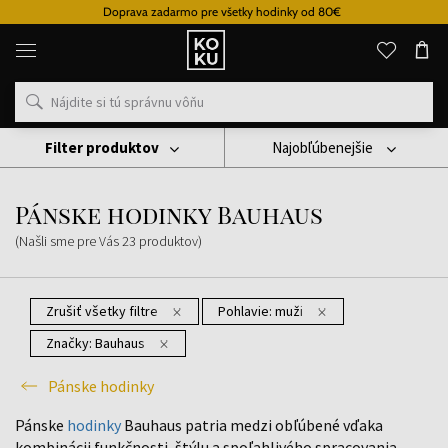
Doprava zadarmo pre všetky hodinky od 80€
Originálne
parfémy
a
hodinky
na
jednom
mieste
Filter produktov
Najobľúbenejšie
Hodinky
Pánske Hodinky
Pánske Hodinky Bauhaus
Pánske hodinky Bauhaus
(Našli sme pre Vás
23
produktov
)
Zrušiť všetky filtre
Pohlavie:
muži
Značky:
Bauhaus
Pánske hodinky
Pánske
hodinky
Bauhaus patria medzi obľúbené vďaka
kombinácii funkčnosti, štýlu a spoľahlivého spracovania.