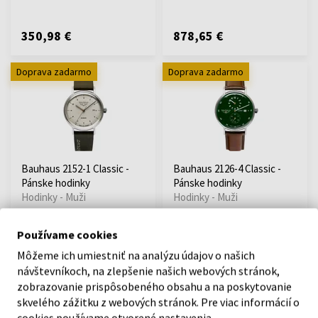
350,98 €
878,65 €
Doprava zadarmo
Doprava zadarmo
Bauhaus 2152-1 Classic -
Bauhaus 2126-4 Classic -
Pánske hodinky
Pánske hodinky
Hodinky - Muži
Hodinky - Muži
Odošleme do 13.08.
Odošleme do 13.08.
Používame cookies
Môžeme ich umiestniť na analýzu údajov o našich
526,87 €
878,65 €
návštevníkoch, na zlepšenie našich webových stránok,
zobrazovanie prispôsobeného obsahu a na poskytovanie
Doprava zadarmo
Doprava zadarmo
skvelého zážitku z webových stránok. Pre viac informácií o
cookies používame otvorené nastavenia.