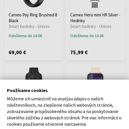
Carneo Pay Ring Brushed 8
Carneo Hero mini HR Silver -
Black
Hodinky
Smart hodinky - Unisex
Smart hodinky - Unisex
Odošleme do 10.08.
Odošleme do 10.08.
69,00 €
75,99 €
Používame cookies
Môžeme ich umiestniť na analýzu údajov o našich
návštevníkoch, na zlepšenie našich webových stránok,
Carneo Artemis HR+ Black -
Carneo Artemis HR Gold -
zobrazovanie prispôsobeného obsahu a na poskytovanie
Hodinky
Hodinky
skvelého zážitku z webových stránok. Pre viac informácií o
Smart hodinky - Unisex
Smart hodinky - Unisex
cookies používame otvorené nastavenia.
Odošleme do 10.08.
Odošleme do 10.08.