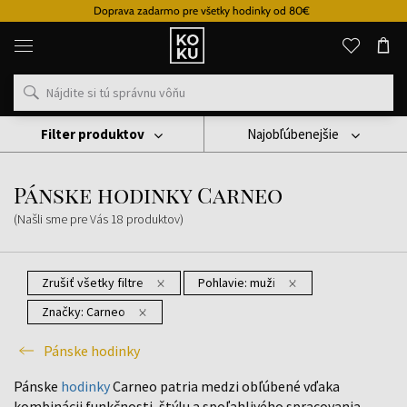
Doprava zadarmo pre všetky hodinky od 80€
Originálne
parfémy
a
hodinky
na
jednom
mieste
Filter produktov
Najobľúbenejšie
Hodinky
Pánske Hodinky
Pánske Hodinky Carneo
Pánske hodinky Carneo
(Našli sme pre Vás
18
produktov
)
Zrušiť všetky filtre
Pohlavie:
muži
Značky:
Carneo
Pánske hodinky
Pánske
hodinky
Carneo patria medzi obľúbené vďaka
kombinácii funkčnosti, štýlu a spoľahlivého spracovania.