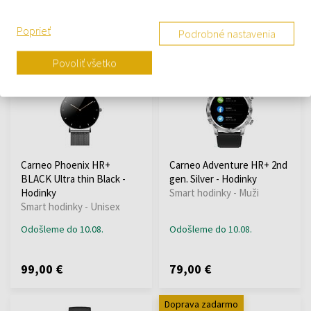
Poprieť
Podrobné nastavenia
62,90 €
62,90 €
Povoliť všetko
Doprava zadarmo
Carneo Phoenix HR+
Carneo Adventure HR+ 2nd
BLACK Ultra thin Black -
gen. Silver - Hodinky
Hodinky
Smart hodinky - Muži
Smart hodinky - Unisex
Odošleme do 10.08.
Odošleme do 10.08.
99,00 €
79,00 €
Doprava zadarmo