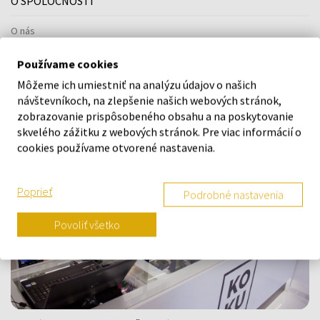
O SPOLOČNOSTI
O nás
Kontaktný formulár
Používame cookies
Kontakt
Môžeme ich umiestniť na analýzu údajov o našich
Výdajné miesto a predajňa KOKU Šamorín
návštevníkoch, na zlepšenie našich webových stránok,
zobrazovanie prispôsobeného obsahu a na poskytovanie
skvelého zážitku z webových stránok. Pre viac informácií o
cookies používame otvorené nastavenia.
Poprieť
Podrobné nastavenia
Povoliť všetko