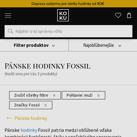
Doprava zadarmo pre všetky hodinky od 80€
Originálne
parfémy
a
hodinky
na
jednom
mieste
Filter produktov
Najobľúbenejšie
Hodinky
Pánske Hodinky
Pánske Hodinky Fossil
Pánske hodinky Fossil
(Našli sme pre Vás
3
produkty
)
Zrušiť všetky filtre
Pohlavie:
muži
Značky:
Fossil
Pánske hodinky
Pánske
hodinky
Fossil patria medzi obľúbené vďaka
kombinácii funkčnosti, štýlu a spoľahlivého spracovania.