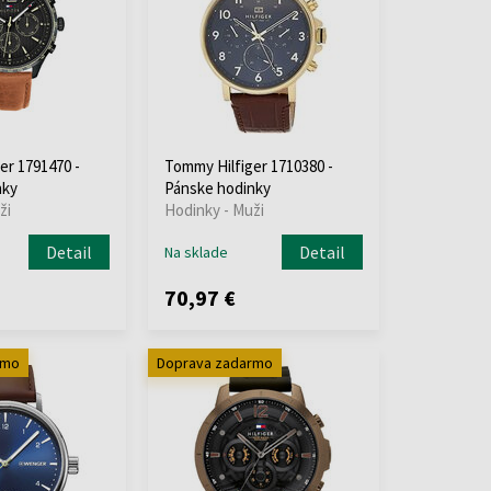
er 1791470 -
Tommy Hilfiger 1710380 -
nky
Pánske hodinky
ži
Hodinky - Muži
Detail
Detail
Na sklade
70,97 €
rmo
Doprava zadarmo