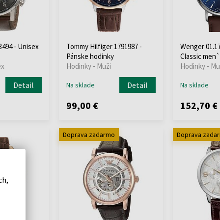
494 - Unisex
Tommy Hilfiger 1791987 -
Wenger 01.17
Pánske hodinky
Classic men
ex
Hodinky - Muži
Hodinky - Mu
Detail
Detail
Na sklade
Na sklade
99,00 €
152,70 €
Doprava zadarmo
Doprava zada
ch,