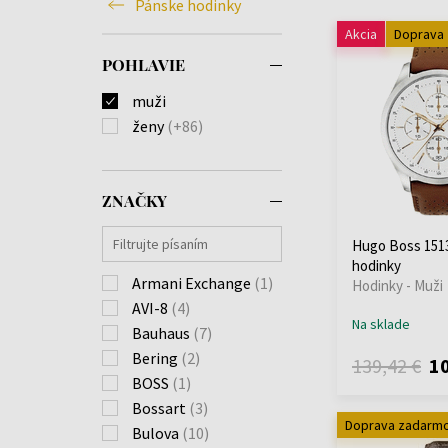
Pánske hodinky
Akcia
Doprava
POHLAVIE
muži
ženy
(+86)
ZNAČKY
Hugo Boss 1513
hodinky
Armani Exchange
(1)
Hodinky - Muži
AVI-8
(4)
Na sklade
Bauhaus
(7)
Bering
(2)
139,42 €
10
BOSS
(1)
Bossart
(3)
Doprava zadarm
Bulova
(10)