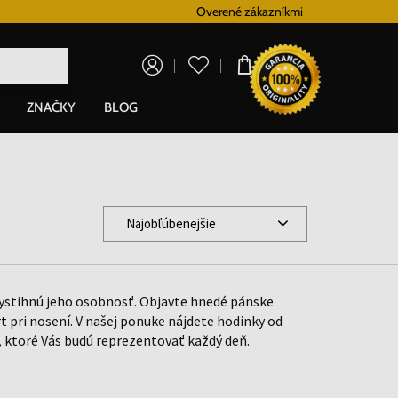
Vernostný systém
Overené zákazníkmi
Doprava zadarm
0,00 €
ZNAČKY
BLOG
Najobľúbenejšie
ystihnú jeho osobnosť. Objavte hnedé pánske
 pri nosení. V našej ponuke nájdete hodinky od
 ktoré Vás budú reprezentovať každý deň.