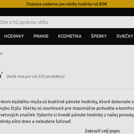
Doprava zadarmo pre všetky hodinky od 80€
HODINKY
PRANIE
KOZMETIKA
ŠPERKY
SVIEČKY
ky
y
(Našli sme pre Vás
533
produktov
)
nkom každého muža sú kvalitné pánske hodinky, ktoré dokonale v
vojho štýlu. Všetky sú navrhnuté pre maximálne pohodlie a komfort
etových značiek. Vyberte si hnedé pánske hodinky z našej ponuky,
dinky ešte dnes a nebudete ľuťovať.
Zobraziť celý popis