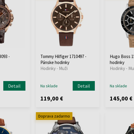
093 -
Tommy Hilfiger 1710497 -
Hugo Boss 1
Pánske hodinky
hodinky
Hodinky - Muži
Hodinky - Mu
Detail
Detail
Na sklade
Na sklade
119,00 €
145,00 €
Doprava zadarmo