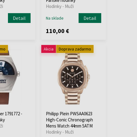
nky
Pánske hodinky
ži
Hodinky - Muži
Detail
Detail
Na sklade
110,00 €
rmo
Akcia
Doprava zadarmo
er 1791772 -
Philipp Plein PWSAA0623
nky
High-Conic Chronograph
ži
Mens Watch 44mm 5ATM
Hodinky - Muži