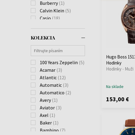
Burberry
(1)
Calvin Klein
(5)
Casio
(18)
Citizen
(5)
Daniel Wellington
(1)
KOLEKCIA
Diesel
(18)
Duxot
(1)
Edox
(1)
Hugo Boss 1513
100 Years Zeppelin
(5)
Hodinky
Emporio Armani
(16)
Hodinky - Muži
Acamar
(3)
ETT Eco Tech Time
(3)
Atlantic
(12)
Festina
Automatic
(30)
(3)
Na sklade
Fossil
Automatico
(2)
(2)
153,00 €
Gant
Avery
(1)
(1)
Guess
Aviator
(22)
(3)
Hugo Boss
Axel
(1)
(26)
Ingersoll
Baker
(1)
(6)
Jacques Lemans
Bambino
(7)
(16)