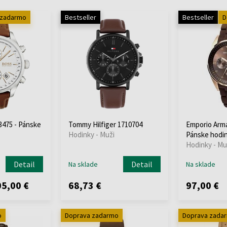
 zadarmo
Bestseller
Bestseller
D
475 - Pánske
Tommy Hilfiger 1710704
Emporio Arma
Hodinky - Muži
Pánske hodi
Hodinky - Mu
Detail
Detail
Na sklade
Na sklade
5,00 €
68,73 €
97,00 €
o
Doprava zadarmo
Doprava zada