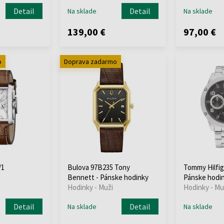
Detail
Detail
Na sklade
Na sklade
139,00 €
97,00 €
o
Doprava zadarmo
/1
Bulova 97B235 Tony
Tommy Hilfig
Bennett - Pánske hodinky
Pánske hodi
Hodinky - Muži
Hodinky - Mu
Detail
Detail
Na sklade
Na sklade