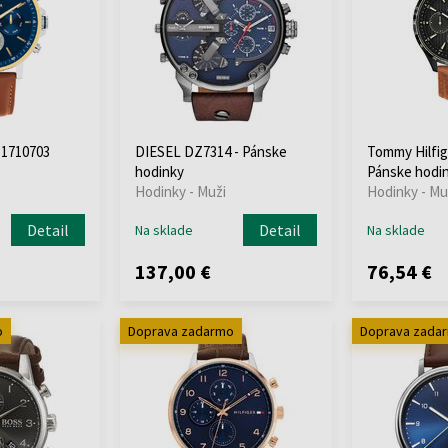
 1710703
DIESEL DZ7314 - Pánske
Tommy Hilfig
hodinky
Pánske hodi
Hodinky - Muži
Hodinky - Mu
Detail
Detail
Na sklade
Na sklade
137,00 €
76,54 €
o
Doprava zadarmo
Doprava zada