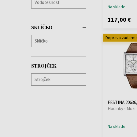
Sports
(2)
Na sklade
Stewart
(2)
Styleshift
(1)
117,00 €
Super Titanium
(2)
SKLÍČKO
Tasman
(1)
Doprava zadarm
TH85
(3)
Timeless
Chronograph
(4)
Trent
(4)
STROJČEK
Troy
(1)
Tyson
(4)
Underlined
(1)
Vintage
(1)
Walker
(1)
FESTINA 20636
Hodinky - Muži
Na sklade