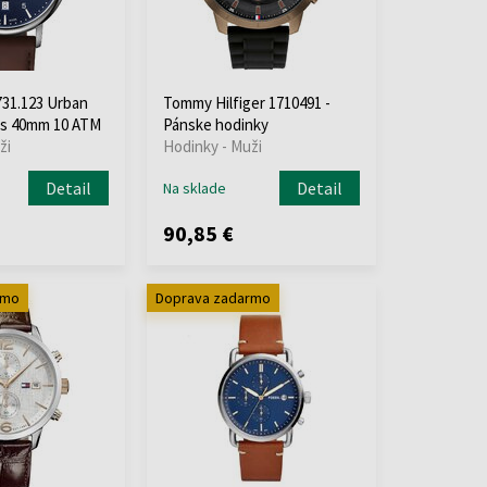
31.123 Urban
Tommy Hilfiger 1710491 -
`s 40mm 10 ATM
Pánske hodinky
ži
Hodinky - Muži
Detail
Detail
Na sklade
90,85 €
rmo
Doprava zadarmo