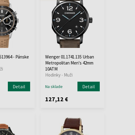
513964 - Pánske
Wenger 01.1741.135 Urban
Metropolitan Men's 42mm
ži
10ATM
Hodinky - Muži
Detail
Detail
Na sklade
127,12 €