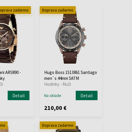
oprava zadarmo
Doprava zadarmo
ni AR5890 -
Hugo Boss 1513861 Santiago
nky
men`s 44mm 5ATM
ži
Hodinky - Muži
Detail
Detail
Na sklade
210,00 €
rmo
Doprava zadarmo