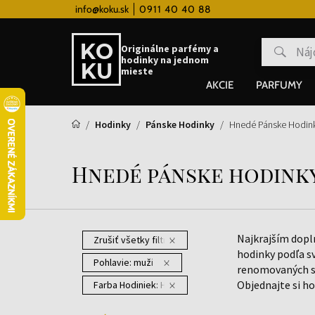
info@koku.sk
0911 40 40 88
Vernostný systém
Originálne parfémy a
hodinky na jednom
mieste
AKCIE
PARFUMY
Hodinky
Pánske Hodinky
Hnedé Pánske Hodin
Hnedé pánske hodink
Najkrajším dopl
Zrušiť všetky filtre
hodinky podľa s
Pohlavie:
muži
renomovaných sv
Objednajte si ho
Farba Hodiniek:
Hnedá