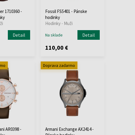
er 1710360 -
Fossil FS5401 - Pánske
nky
hodinky
ži
Hodinky - Muži
Detail
Detail
Na sklade
110,00 €
rmo
Doprava zadarmo
ni AR0398 -
Armani Exchange AX2414 -