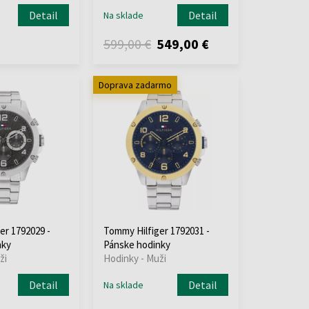
Detail
Detail
Na sklade
599,00 €
549,00 €
Doprava zadarmo
er 1792029 -
Tommy Hilfiger 1792031 -
nky
Pánske hodinky
ži
Hodinky - Muži
Detail
Detail
Na sklade