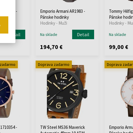
 1710453 -
Emporio Armani AR1983 -
Tommy Hilfig
y
Pánske hodinky
Pánske hodi
Hodinky - Muži
Hodinky - Mu
o
Detail
Detail
Na sklade
Na sklade
194,70 €
99,00 €
 zadarmo
Doprava zadarmo
Doprava zada
 1710354 -
TW Steel MS36 Maverick
Emporio Arma