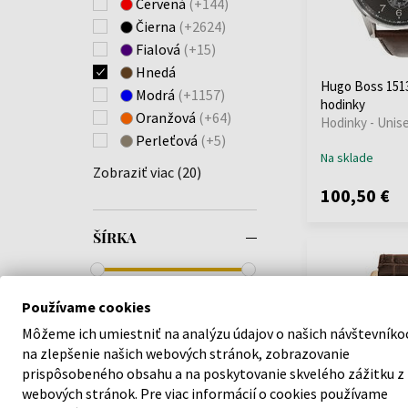
Červená
(+144)
Rotary
Diver
(1)
(1)
Čierna
(+2624)
Skagen
Dress
(5)
(9)
Fialová
(+15)
Spinnaker
Driver Ii
(1)
(4)
Hnedá
Swiss Alpine Military
Edifice
(3)
Hugo Boss 1513
Modrá
(+1157)
(2)
Electrical
(1)
hodinky
Oranžová
(+64)
Swiss Military
(3)
Hodinky - Unis
Executive
(1)
Perleťová
(+5)
Thomas Earnshaw
(1)
Force
(1)
Na sklade
TIMBERLAND
(7)
Friedrichshafen
(12)
Zobraziť viac (20)
Tommy Hilfiger
(75)
G-Shock
(3)
100,50 €
Traser H3
(8)
G-Shock Profesional
TW-Steel
(1)
(5)
ŠÍRKA
U-Boat
Gino
(1)
(12)
Versace
Grille
(1)
(17)
22mm - 58mm
Victorinox
Henry
(1)
(6)
Používame cookies
Wenger
Hudson
(2)
(12)
Môžeme ich umiestniť na analýzu údajov o našich návštevníko
Zeppelin
Irving
(1)
(62)
na zlepšenie našich webových stránok, zobrazovanie
FARBA REMIENKA
Jameson
(1)
prispôsobeného obsahu a na poskytovanie skvelého zážitku z
webových stránok. Pre viac informácií o cookies používame
Jet
(2)