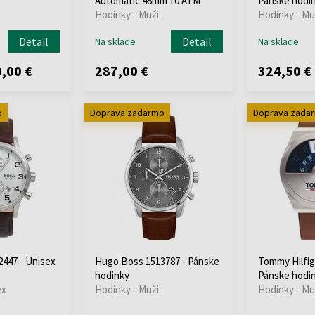
y
Automatic 48mm 10 ATM
Pánske hodi
Hodinky - Muži
Hodinky - Mu
Detail
Detail
Na sklade
Na sklade
,00 €
287,00 €
324,50 €
o
Doprava zadarmo
Doprava zada
447 - Unisex
Hugo Boss 1513787 - Pánske
Tommy Hilfig
hodinky
Pánske hodi
ex
Hodinky - Muži
Hodinky - Mu