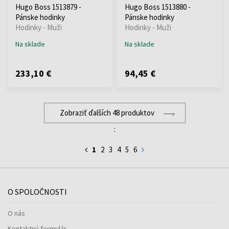
Hugo Boss 1513879 -
Hugo Boss 1513880 -
Pánske hodinky
Pánske hodinky
Hodinky - Muži
Hodinky - Muži
Na sklade
Na sklade
233,10 €
94,45 €
Zobraziť ďalších 48 produktov
:
1
2
3
4
5
6
O SPOLOČNOSTI
O nás
Kontaktný formulár