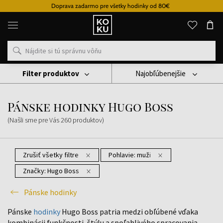
Doprava zadarmo pre všetky hodinky od 80€
Originálne
parfémy
a
hodinky
na
jednom
mieste
Filter produktov
Najobľúbenejšie
Hodinky
Pánske Hodinky
Pánske Hodinky Hugo Boss
Pánske hodinky Hugo Boss
(Našli sme pre Vás
260
produktov
)
Zrušiť všetky filtre
Pohlavie:
muži
Značky:
Hugo Boss
Pánske hodinky
Pánske
hodinky
Hugo Boss patria medzi obľúbené vďaka
kombinácii funkčnosti, štýlu a spoľahlivého spracovania.