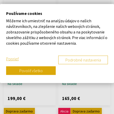
189,00 €
139,00 €
129,00 €
Používame cookies
Môžeme ich umiestniť na analýzu údajov o našich
Doprava zadarmo
Doprava zadarmo
návštevníkoch, na zlepšenie našich webových stránok,
zobrazovanie prispôsobeného obsahu a na poskytovanie
skvelého zážitku z webových stránok. Pre viac informácií o
cookies používame otvorené nastavenia.
Poprieť
Podrobné nastavenia
Hugo Boss 1513824
Hugo Boss 1513440 -
Globetrotter chrono 46mm
Hodinky
10ATM
Hodinky - Muži
Povoliť všetko
Hodinky - Muži
Na sklade
Na sklade
199,00 €
165,00 €
Doprava zadarmo
Akcia
Doprava zadarmo