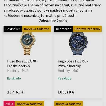
Táto značka je známa dôrazom na detail, kvalitné materiály
a nadčasový dizajn. V ponuke nájdete modely vhodné na
každodenné nosenie aj formálne príležitosti.
Zobraziť celý popis
Bestseller
Doprava zadarmo
Bestseller
Doprava zadarmo
Hugo Boss 1513340 -
Hugo Boss 1513758 -
Pánske hodinky
Pánske hodinky
Hodinky - Muži
Hodinky - Muži
Na sklade
Na sklade
137,61 €
105,70 €
Akcia
Doprava zadarmo
Doprava zadarmo