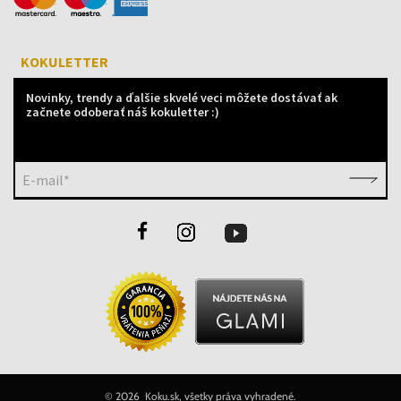
KOKULETTER
Novinky, trendy a ďalšie skvelé veci môžete dostávať ak
začnete odoberať náš kokuletter :)
E-mail*
©
2026 Koku.sk, všetky práva vyhradené.