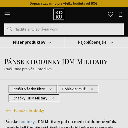
Doprava zadarmo pre všetky hodinky od 80€
Originálne
parfémy
a
hodinky
na
jednom
mieste
Filter produktov
Najobľúbenejšie
Hodinky
Pánske Hodinky
Pánske Hodinky JDM Military
Pánske hodinky JDM Military
(Našli sme pre Vás
1
produkt
)
Zrušiť všetky filtre
Pohlavie:
muži
Značky:
JDM Military
Pánske hodinky
Pánske
hodinky
JDM Military patria medzi obľúbené vďaka
kombinácii funkčnosti, štýlu a spoľahlivého spracovania.