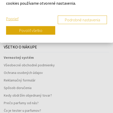
cookies používame otvorené nastavenia.
Navštívte našu predajňu v Šamoríne
Poprieť
Podrobné nastavenia
Po - Pi: 8:00 - 16:00
Povoliť všetko
Na Bratislavskej 64/76, Šamorín, 931 01
VŠETKO O NÁKUPE
Vernostný systém
Všeobecné obchodné podmienky
Ochrana osobných údajov
Reklamačný formulár
Spôsob doručenia
Kedy obdržím objednaný tovar?
Prečo parfumy od nás?
Čo je tester u parfumov?