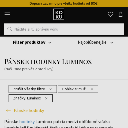
Doprava zadarmo pre všetky hodinky od 80€
Originálne
parfémy
a
hodinky
na
jednom
mieste
Filter produktov
Najobľúbenejšie
Hodinky
Pánske Hodinky
Pánske Hodinky Luminox
Pánske hodinky Luminox
(Našli sme pre Vás
2
produkty
)
Zrušiť všetky filtre
Pohlavie:
muži
Značky:
Luminox
Pánske hodinky
Pánske
hodinky
Luminox patria medzi obľúbené vďaka
kombinácii funkčnosti, štýlu a spoľahlivého spracovania.