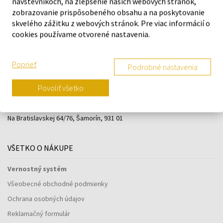
návštevníkoch, na zlepšenie našich webových stránok,
zobrazovanie prispôsobeného obsahu a na poskytovanie
skvelého zážitku z webových stránok. Pre viac informácií o
cookies používame otvorené nastavenia.
Poprieť
Podrobné nastavenia
Povoliť všetko
Navštívte našu predajňu v Šamoríne
Po - Pi: 8:00 - 16:00
Na Bratislavskej 64/76, Šamorín, 931 01
VŠETKO O NÁKUPE
Vernostný systém
Všeobecné obchodné podmienky
Ochrana osobných údajov
Reklamačný formulár