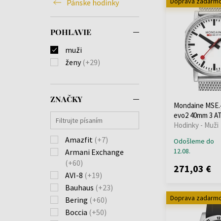
Doprava zadarm
Pánske hodinky
POHLAVIE
muži
ženy
(+29)
ZNAČKY
Mondaine MSE.
evo2 40mm 3 A
Hodinky - Muži
Amazfit
(+7)
Odošleme do
12.08.
Armani Exchange
(+60)
271,03 €
AVI-8
(+19)
Bauhaus
(+23)
Doprava zadarm
Bering
(+60)
Boccia
(+50)