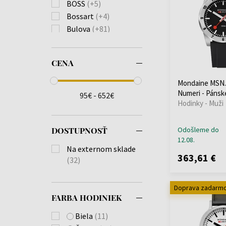
BOSS
(+5)
Bossart
(+4)
Bulova
(+81)
Burberry
(+22)
Calvin Klein
(+111)
CENA
Carl von Zeyten
(+23)
Carneo
(+18)
Mondaine MSN.
Casio
(+579)
Numeri - Pánsk
95€ - 652€
Hodinky - Muži
Citizen
(+173)
Claude Bernard
(+3)
Daniel Wellington
DOSTUPNOSŤ
Odošleme do
12.08.
(+4)
Na externom sklade
Diesel
(+136)
363,61 €
(32)
Donoval
(+21)
Duxot
(+1)
Doprava zadarm
Edox
(+11)
FARBA HODINIEK
Emporio Armani
(+334)
Biela
(11)