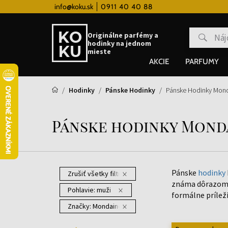
 hodinky od 80€
info@koku.sk
0911 40 40 88
Vernostný systém
Originálne parfémy a
hodinky na jednom
mieste
AKCIE
PARFUMY
Hodinky
Pánske Hodinky
Pánske Hodinky Mon
Pánske hodinky Mond
Pánske
hodinky
Zrušiť všetky filtre
známa dôrazom n
Pohlavie:
muži
formálne príleži
Značky:
Mondaine