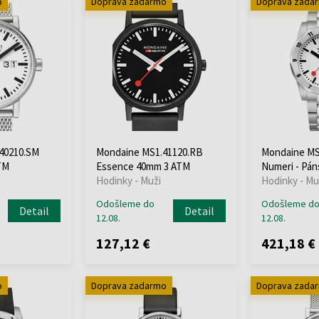
o
Doprava zadarmo
Doprava zada
40210.SM
Mondaine MS1.41120.RB
Mondaine MS
TM
Essence 40mm 3 ATM
Numeri - Pán
Hodinky - Muži
Hodinky - Mu
Odošleme do
Odošleme d
Detail
Detail
12.08.
12.08.
127,12 €
421,18 €
o
Doprava zadarmo
Doprava zada