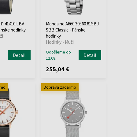
D.41410.LBV
Mondaine A660.30360.81SBJ
ánske hodinky
SBB Classic - Pánske
ži
hodinky
Hodinky - Muži
o
Odošleme do
Detail
Detail
12.08.
255,04 €
rmo
Doprava zadarmo