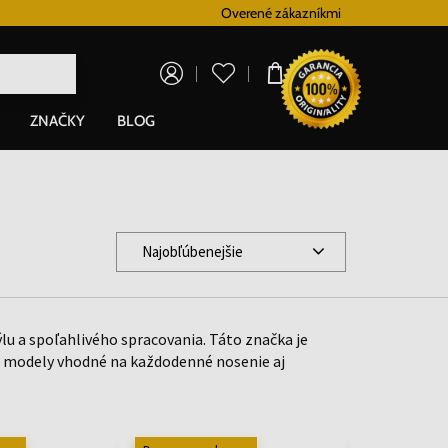
Vernostný systém
Overené zákazníkmi
Doprava zadarm
0,00 €
ZNAČKY
BLOG
Najobľúbenejšie
u a spoľahlivého spracovania. Táto značka je
te modely vhodné na každodenné nosenie aj