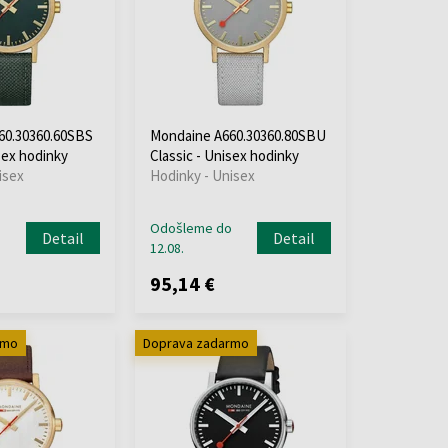
60.30360.60SBS
Mondaine A660.30360.80SBU
sex hodinky
Classic - Unisex hodinky
isex
Hodinky - Unisex
o
Odošleme do
Detail
Detail
12.08.
95,14 €
rmo
Doprava zadarmo