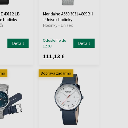
E.40112.LB
Mondaine A660.30314.80SBH
e hodinky
- Unisex hodinky
ži
Hodinky - Unisex
o
Odošleme do
Detail
Detail
12.08.
111,13 €
rmo
Doprava zadarmo