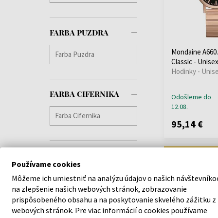
Lee Cooper
(+116)
Lorus
(+139)
FARBA PUZDRA
Louis XVI
(+58)
Luminox
(+2)
Mondaine A660
Maserati
(+312)
Classic - Unise
Hodinky - Unis
Master Time
(+52)
Maurice Lacroix
(+5)
FARBA CIFERNIKA
Michael Kors
(+80)
Odošleme do
12.08.
Mondaine
Morellato
(+7)
95,14 €
MVMT
(+3)
Nordgreen
(+2)
Doprava zadarm
Nubeo
(+20)
Používame cookies
OPS!SMART
(+7)
Môžeme ich umiestniť na analýzu údajov o našich návštevníko
Orient
(+110)
na zlepšenie našich webových stránok, zobrazovanie
Oris
(+4)
prispôsobeného obsahu a na poskytovanie skvelého zážitku z
Paul Rich
(+51)
webových stránok. Pre viac informácií o cookies používame