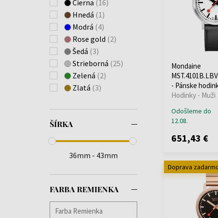
ETT Eco Tech Time
Čierna
(16)
(+47)
Hnedá
(1)
Festina
(+548)
Modrá
(4)
Forever
(+3)
Rose gold
(2)
Fossil
(+3)
Šedá
(3)
Gant
(+39)
Strieborná
(25)
Mondaine
Garett
(+1)
Zelená
(2)
MST.4101B.LBV
Garmin
(+7)
- Pánske hodin
Zlatá
(3)
Hodinky - Muži
Guess
(+408)
Hammer
(+1)
Odošleme do
12.08.
Huawei
(+4)
ŠÍRKA
Hugo Boss
(+260)
651,43 €
Ingersoll
(+82)
36mm - 43mm
Jacques Lemans
Doprava zadarm
(+143)
Jaguar
(+173)
FARBA REMIENKA
JDM Military
(+1)
Jowissa
(+7)
Lacoste
(+7)