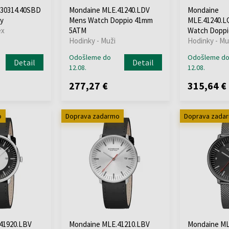
.30314.40SBD
Mondaine MLE.41240.LDV
Mondaine
ky
Mens Watch Doppio 41mm
MLE.41240.L
ex
5ATM
Watch Dopp
Hodinky - Muži
Hodinky - Mu
Odošleme do
Odošleme d
Detail
Detail
12.08.
12.08.
277,27 €
315,64 €
o
Doprava zadarmo
Doprava zada
41920.LBV
Mondaine MLE.41210.LBV
Mondaine ML