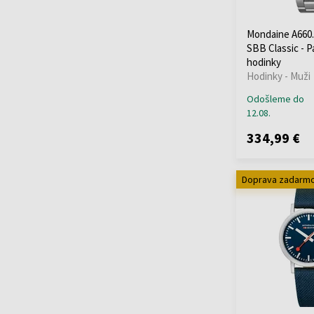
(+459)
Traser H3
(+104)
Mondaine A660
Tsar Bomba
(+41)
SBB Classic - 
hodinky
TW-Steel
(+24)
Hodinky - Muži
U-Boat
(+77)
Odošleme do
Versace
(+252)
12.08.
Victorinox
(+68)
Wenger
(+93)
334,99 €
Withings
(+12)
Xiaomi
(+12)
Doprava zadarm
Zeppelin
(+137)