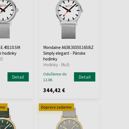
E.40110.SM
Mondaine A638.30350.16SBZ
e hodinky
Simply elegant - Pánske
ži
hodinky
Hodinky - Muži
o
Odošleme do
Detail
Detail
12.08.
344,42 €
rmo
Doprava zadarmo