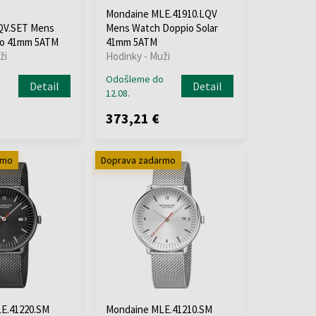
Mondaine MLE.41910.LQV
QV.SET Mens
Mens Watch Doppio Solar
io 41mm 5ATM
41mm 5ATM
ži
Hodinky - Muži
o
Odošleme do
Detail
Detail
12.08.
373,21 €
rmo
Doprava zadarmo
E.41220.SM
Mondaine MLE.41210.SM