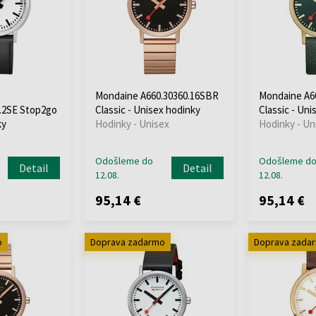
Mondaine A660.30360.16SBR
Mondaine A6
.2SE Stop2go
Classic - Unisex hodinky
Classic - Uni
ky
Hodinky - Unisex
Hodinky - Un
Odošleme do
Odošleme d
Detail
Detail
12.08.
12.08.
95,14 €
95,14 €
o
Doprava zadarmo
Doprava zada