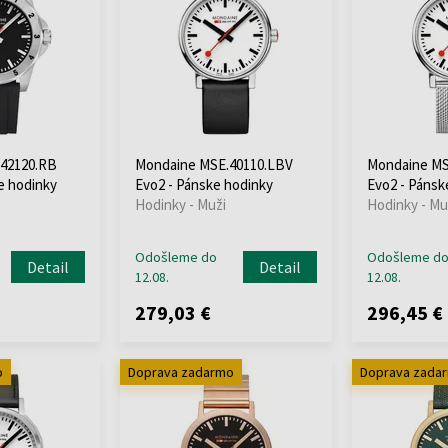
42120.RB
Mondaine MSE.40110.LBV
Mondaine MS
e hodinky
Evo2 - Pánske hodinky
Evo2 - Pánsk
Hodinky - Muži
Hodinky - Mu
Odošleme do
Odošleme d
Detail
Detail
12.08.
12.08.
279,03 €
296,45 €
o
Doprava zadarmo
Doprava zada