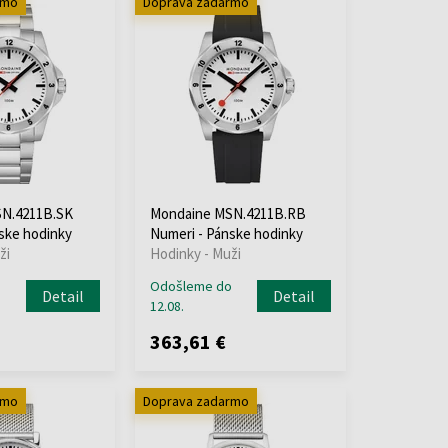
rmo
Doprava zadarmo
N.4211B.SK
Mondaine MSN.4211B.RB
ske hodinky
Numeri - Pánske hodinky
ži
Hodinky - Muži
o
Odošleme do
Detail
Detail
12.08.
363,61 €
rmo
Doprava zadarmo