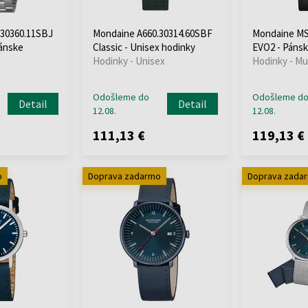
.30360.11SBJ
Mondaine A660.30314.60SBF
Mondaine MS
Pánske
Classic - Unisex hodinky
EVO2 - Pánsk
Hodinky - Unisex
Hodinky - Mu
Odošleme do
Odošleme d
Detail
Detail
12.08.
12.08.
111,13 €
119,13 €
o
Doprava zadarmo
Doprava zada