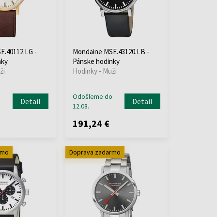
E.40112.LG -
Mondaine MSE.43120.LB -
nky
Pánske hodinky
ži
Hodinky - Muži
o
Odošleme do
Detail
Detail
12.08.
191,24 €
rmo
Doprava zadarmo