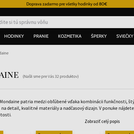
Doprava zadarmo pre všetky hodinky od 80€
HODINKY
PRANIE
KOZMETIKA
ŠPERKY
SVIEČKY
daine
aine
(Našli sme pre Vás
32
produktov
)
Mondaine patria medzi obľúbené vďaka kombinácii funkčnosti, štýl
a detail, kvalitné materiály a nadčasový dizajn. V ponuke nájde
tosti.
Zobraziť celý popis