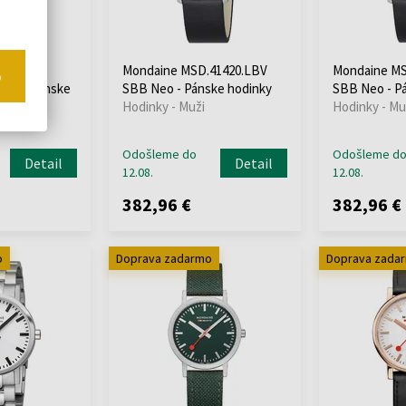
Mondaine MSD.41420.LBV
Mondaine MS
o
2SE - Pánske
SBB Neo - Pánske hodinky
SBB Neo - P
Hodinky - Muži
Hodinky - Mu
Odošleme do
Odošleme d
Detail
Detail
12.08.
12.08.
382,96 €
382,96 €
o
Doprava zadarmo
Doprava zada