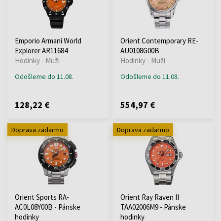
Emporio Armani World
Orient Contemporary RE-
Explorer AR11684
AU0108G00B
Hodinky - Muži
Hodinky - Muži
Odošleme do 11.08.
Odošleme do 11.08.
128,22 €
554,97 €
Doprava zadarmo
Doprava zadarmo
Orient Sports RA-
Orient Ray Raven II
AC0L08Y00B - Pánske
TAA02006M9 - Pánske
hodinky
hodinky