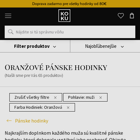
Doprava zadarmo pre všetky hodinky od 80€
Originálne
parfémy
a
hodinky
na
jednom
mieste
Filter produktov
Najobľúbenejšie
Hodinky
Pánske Hodinky
Oranžové Pánske Hodinky
Oranžové pánske hodinky
(Našli sme pre Vás
65
produktov
)
Zrušiť všetky filtre
Pohlavie:
muži
Farba Hodiniek:
Oranžová
Pánske hodinky
Najkrajším doplnkom každého muža sú kvalitné pánske
hodinky, ktoré dokonale vystihnú jeho osobnosť. Objavte