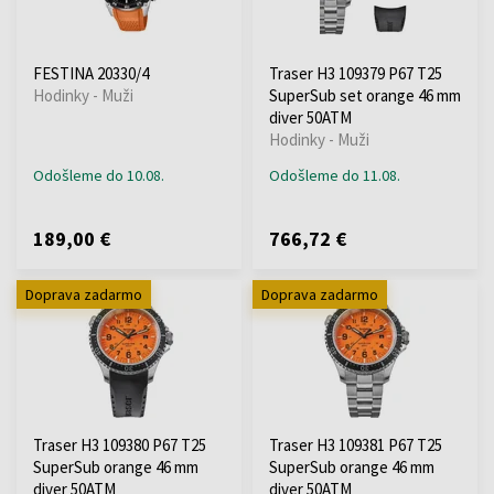
FESTINA 20330/4
Traser H3 109379 P67 T25
Hodinky - Muži
SuperSub set orange 46 mm
diver 50ATM
Hodinky - Muži
Odošleme do 10.08.
Odošleme do 11.08.
189,00 €
766,72 €
Doprava zadarmo
Doprava zadarmo
Traser H3 109380 P67 T25
Traser H3 109381 P67 T25
SuperSub orange 46 mm
SuperSub orange 46 mm
diver 50ATM
diver 50ATM