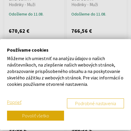
Hodinky - Muži
Hodinky - Muži
Odošleme do 11.08.
Odošleme do 11.08.
670,62 €
766,56 €
Doprava zadarmo
Doprava zadarmo
Používame cookies
Môžeme ich umiestniť na analýzu údajov o našich
návštevníkoch, na zlepšenie našich webových stránok,
zobrazovanie prispôsobeného obsahu a na poskytovanie
skvelého zážitku z webových stránok. Pre viac informácií o
cookies používame otvorené nastavenia.
FESTINA 20358/2
Swiss Military SMA34100.10
Hodinky - Muži
Diver Titanium Automatic
Mens Watch 42mm 30ATM
Poprieť
Hodinky - Muži
Podrobné nastavenia
Odošleme do 10.08.
Odošleme do 11.08.
Povoliť všetko
99,00 €
966,52 €