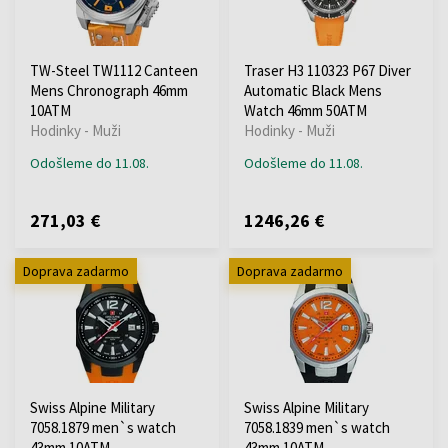
TW-Steel TW1112 Canteen
Traser H3 110323 P67 Diver
Mens Chronograph 46mm
Automatic Black Mens
10ATM
Watch 46mm 50ATM
Hodinky - Muži
Hodinky - Muži
Odošleme do 11.08.
Odošleme do 11.08.
271,03 €
1246,26 €
Doprava zadarmo
Doprava zadarmo
Swiss Alpine Military
Swiss Alpine Military
7058.1879 men`s watch
7058.1839 men`s watch
43mm 10ATM
43mm 10ATM