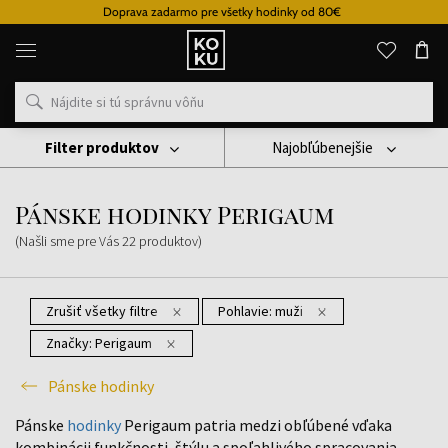
Doprava zadarmo pre všetky hodinky od 80€
Originálne
parfémy
a
hodinky
na
jednom
mieste
Filter produktov
Najobľúbenejšie
Hodinky
Pánske Hodinky
Pánske Hodinky Perigaum
Pánske hodinky Perigaum
(Našli sme pre Vás
22
produktov
)
Zrušiť všetky filtre
Pohlavie:
muži
Značky:
Perigaum
Pánske hodinky
Pánske
hodinky
Perigaum patria medzi obľúbené vďaka
kombinácii funkčnosti, štýlu a spoľahlivého spracovania.