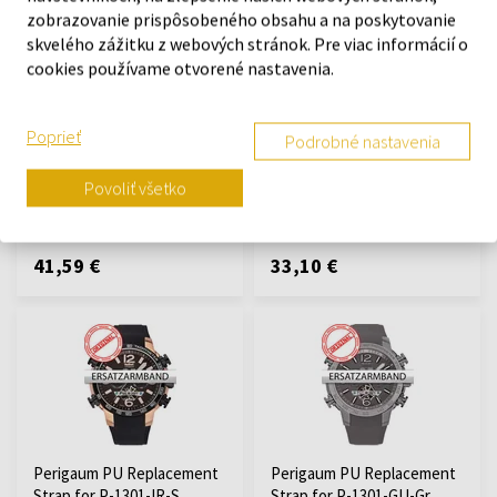
zobrazovanie prispôsobeného obsahu a na poskytovanie
skvelého zážitku z webových stránok. Pre viac informácií o
cookies používame otvorené nastavenia.
Perigaum Replacement
Perigaum PU Replacement
Strap steel P-1311 Gold
Strap for P-1301-IS-S-Or u.
príslušenstvo k hodinkám -
P-1301-IS-S
Poprieť
Podrobné nastavenia
Unisex
príslušenstvo k hodinkám -
Muži
Povoliť všetko
Odošleme do 13.08.
Odošleme do 13.08.
41,59 €
33,10 €
Perigaum PU Replacement
Perigaum PU Replacement
Strap for P-1301-IR-S
Strap for P-1301-GU-Gr