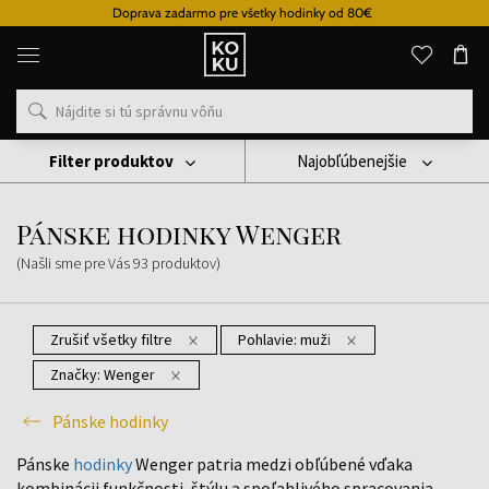
Doprava zadarmo pre všetky hodinky od 80€
Originálne
parfémy
a
hodinky
na
jednom
mieste
Filter produktov
Najobľúbenejšie
Hodinky
Pánske Hodinky
Pánske Hodinky Wenger
Pánske hodinky Wenger
(Našli sme pre Vás
93
produktov
)
Zrušiť všetky filtre
Pohlavie:
muži
Značky:
Wenger
Pánske hodinky
Pánske
hodinky
Wenger patria medzi obľúbené vďaka
kombinácii funkčnosti, štýlu a spoľahlivého spracovania.