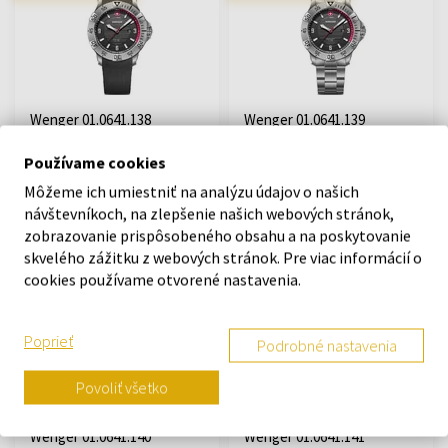
Wenger 01.0641.138
Wenger 01.0641.139
Seaforce - Pánske hodinky
Seaforce - Pánske hodinky
Hodinky - Muži
Hodinky - Muži
Používame cookies
Môžeme ich umiestniť na analýzu údajov o našich
Odošleme do 13.08.
Odošleme do 13.08.
návštevníkoch, na zlepšenie našich webových stránok,
zobrazovanie prispôsobeného obsahu a na poskytovanie
225,46 €
244,65 €
skvelého zážitku z webových stránok. Pre viac informácií o
cookies používame otvorené nastavenia.
Doprava zadarmo
Doprava zadarmo
Poprieť
Podrobné nastavenia
Povoliť všetko
Wenger 01.0641.140
Wenger 01.0641.141