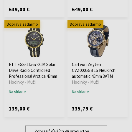
639,00 €
649,00 €
Doprava zadarmo
Doprava zadarmo
ETT EGS-11567-21M Solar
Carl von Zeyten
Drive Radio Controlled
CVZ0005GBLS Neukirch
Professional Arctica 43mm
automatic 45mm 3ATM
Hodinky - Muži
Hodinky - Muži
Na sklade
Na sklade
139,00 €
335,79 €
Zobraziť ďalších 48 produktov