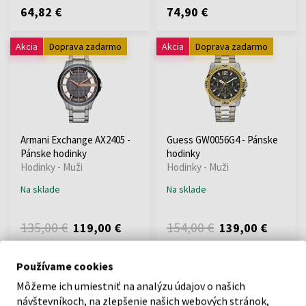
64,82 €
74,90 €
Akcia
Doprava zadarmo
Akcia
Doprava zadarmo
Armani Exchange AX2405 -
Guess GW0056G4 - Pánske
Pánske hodinky
hodinky
Hodinky - Muži
Hodinky - Muži
Na sklade
Na sklade
135,00 €
154,00 €
119,00 €
139,00 €
Doprava zadarmo
Doprava zadarmo
Používame cookies
Môžeme ich umiestniť na analýzu údajov o našich
návštevníkoch, na zlepšenie našich webových stránok,