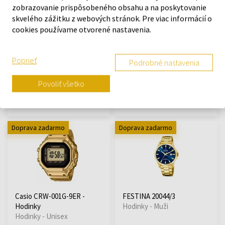
zobrazovanie prispôsobeného obsahu a na poskytovanie
skvelého zážitku z webových stránok. Pre viac informácií o
cookies používame otvorené nastavenia.
Armani Exchange AX2715 -
Casio GMA-S110GB-1AER G-
Pánske hodinky
Shock Men`s 46mm 20ATM
Hodinky - Muži
Hodinky - Muži
Poprieť
Podrobné nastavenia
Na sklade
Na sklade
Povoliť všetko
119,00 €
140,86 €
Doprava zadarmo
Doprava zadarmo
Casio CRW-001G-9ER -
FESTINA 20044/3
Hodinky
Hodinky - Muži
Hodinky - Unisex