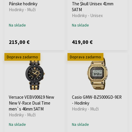
Pánske hodinky
The $kull Unisex 41mm
Hodinky - Muži
5ATM
Hodinky - Unisex
Na sklade
Na sklade
215,00 €
419,00 €
Doprava zadarmo
Doprava zadarmo
Versace VEBV00619 New
Casio GMW-BZ5000GD-9ER
New V-Race Dual Time
- Hodinky
men`s 46mm 5ATM
Hodinky - Muži
Hodinky - Muži
Na sklade
Na sklade