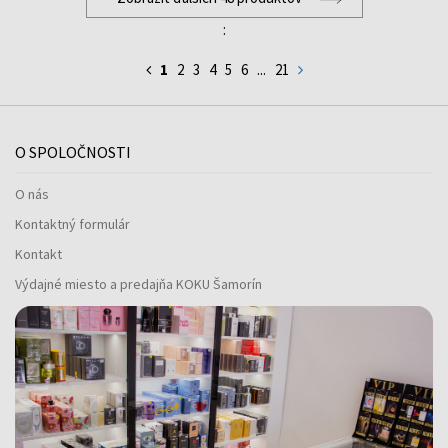
:
1
2
3
4
5
6
...
21
O SPOLOČNOSTI
O nás
Kontaktný formulár
Kontakt
Výdajné miesto a predajňa KOKU Šamorín