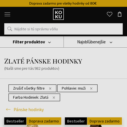
Doprava zadarmo pre všetky hodinky od 80€
Originálne
parfémy
a
hodinky
na
jednom
mieste
Filter produktov
Najobľúbenejšie
Hodinky
Pánske Hodinky
Zlaté Pánske Hodinky
Zlaté pánske hodinky
(Našli sme pre Vás
982
produktov
)
Zrušiť všetky filtre
Pohlavie:
muži
Farba Hodiniek:
Zlatá
Pánske hodinky
Bestseller
Doprava zadarmo
Bestseller
Doprava zadarmo