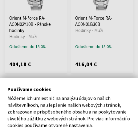
Orient M-force RA-
Orient M-Force RA-
AC0N02Y10B - Pánske
AC0N01B30B
hodinky
Hodinky - Muži
Hodinky - Muži
Odošleme do 13.08.
Odošleme do 13.08.
404,18 €
416,04 €
:
Používame cookies
1
Môžeme ich umiestniť na analýzu údajov o našich
návštevníkoch, na zlepšenie našich webových stránok,
zobrazovanie prispôsobeného obsahu a na poskytovanie
skvelého zážitku z webových stránok. Pre viac informácií o
O SPOLOČNOSTI
cookies používame otvorené nastavenia.
O nás