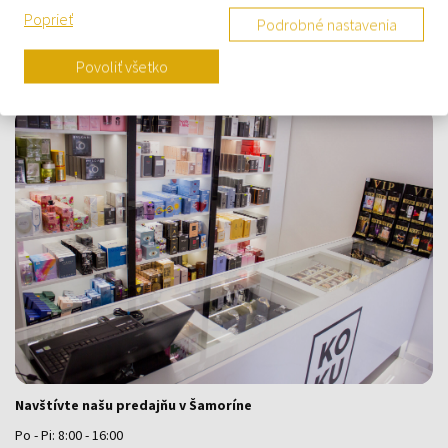
Poprieť
Podrobné nastavenia
Kontaktný formulár
Kontakt
Povoliť všetko
Výdajné miesto a predajňa KOKU Šamorín
Navštívte našu predajňu v Šamoríne
Po - Pi: 8:00 - 16:00