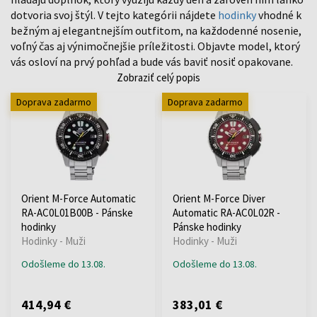
dotvoria svoj štýl. V tejto kategórii nájdete
hodinky
vhodné k
bežným aj elegantnejším outfitom, na každodenné nosenie,
voľný čas aj výnimočnejšie príležitosti. Objavte model, ktorý
vás osloví na prvý pohľad a bude vás baviť nosiť opakovane.
Zobraziť celý popis
Doprava zadarmo
Doprava zadarmo
Orient M-Force Automatic
Orient M-Force Diver
RA-AC0L01B00B - Pánske
Automatic RA-AC0L02R -
hodinky
Pánske hodinky
Hodinky - Muži
Hodinky - Muži
Odošleme do 13.08.
Odošleme do 13.08.
414,94 €
383,01 €