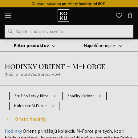
Doprava zadarmo pre všetky hodinky od 80€
Originálne
parfémy
a
hodinky
na
jednom
mieste
Filter produktov
Najobľúbenejšie
Hodinky
Orient Hodinky
Hodinky Orient - M-Force
Hodinky Orient - M-Force
(Našli sme pre Vás
6
produktov
)
Zrušiť všetky filtre
Značky:
Orient
Kolekcia:
M-Force
Orient hodinky
Hodinky
Orient prinášajú kolekciu M-Force pre tých, ktorí
hľadajú doplnok, ktorý využijú každý deň a zároveň ním ľahko