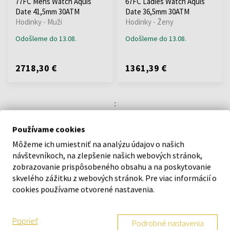
77FC Mens Watch Aquis
67FC Ladies Watch Aquis
Date 41,5mm 30ATM
Date 36,5mm 30ATM
Hodinky - Muži
Hodinky - Ženy
Odošleme do 13.08.
Odošleme do 13.08.
2718,30 €
1361,39 €
:
1
Používame cookies
Môžeme ich umiestniť na analýzu údajov o našich
návštevníkoch, na zlepšenie našich webových stránok,
zobrazovanie prispôsobeného obsahu a na poskytovanie
O SPOLOČNOSTI
skvelého zážitku z webových stránok. Pre viac informácií o
O nás
cookies používame otvorené nastavenia.
Kontaktný formulár
Kontakt
Poprieť
Podrobné nastavenia