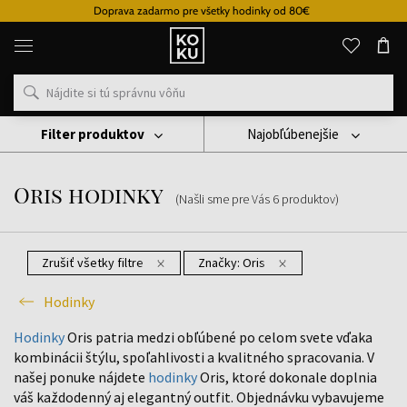
Doprava zadarmo pre všetky hodinky od 80€
Originálne
parfémy
a
hodinky
na
jednom
mieste
Filter produktov
Najobľúbenejšie
Hodinky
Oris Hodinky
Oris hodinky
(Našli sme pre Vás
6
produktov
)
Zrušiť všetky filtre
Značky:
Oris
Hodinky
Hodinky
Oris patria medzi obľúbené po celom svete vďaka
kombinácii štýlu, spoľahlivosti a kvalitného spracovania. V
našej ponuke nájdete
hodinky
Oris, ktoré dokonale doplnia
váš každodenný aj elegantný outfit. Objednávku vybavujeme