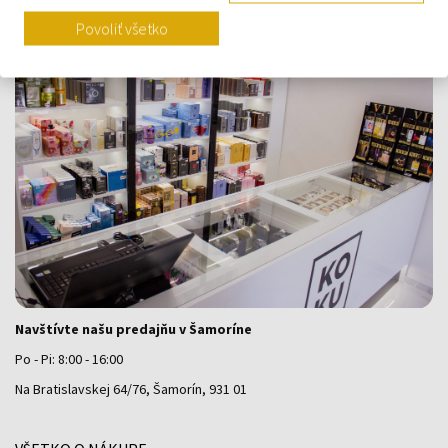
Výdajné miesto a predajňa KOKU Šamorín
Povoliť všetko
Navštívte našu predajňu v Šamoríne
Po - Pi: 8:00 - 16:00
Na Bratislavskej 64/76, Šamorín, 931 01