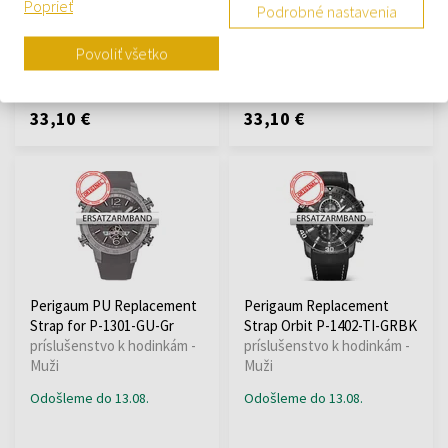
Poprieť
príslušenstvo k hodinkám -
Muži
Podrobné nastavenia
Muži
Povoliť všetko
Odošleme do 13.08.
Odošleme do 13.08.
33,10 €
33,10 €
Perigaum PU Replacement
Perigaum Replacement
Strap for P-1301-GU-Gr
Strap Orbit P-1402-TI-GRBK
príslušenstvo k hodinkám -
príslušenstvo k hodinkám -
Muži
Muži
Odošleme do 13.08.
Odošleme do 13.08.