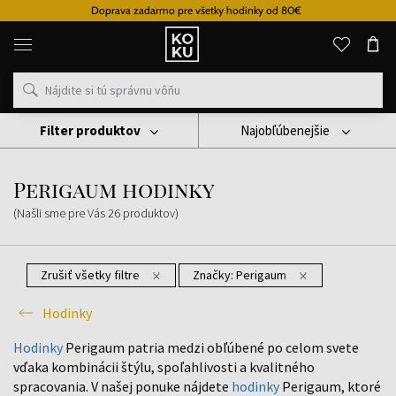
Doprava zadarmo pre všetky hodinky od 80€
Originálne
parfémy
a
hodinky
na
jednom
mieste
Filter produktov
Najobľúbenejšie
Hodinky
Perigaum Hodinky
Perigaum hodinky
(Našli sme pre Vás
26
produktov
)
Zrušiť všetky filtre
Značky:
Perigaum
Hodinky
Hodinky
Perigaum patria medzi obľúbené po celom svete
vďaka kombinácii štýlu, spoľahlivosti a kvalitného
spracovania. V našej ponuke nájdete
hodinky
Perigaum, ktoré