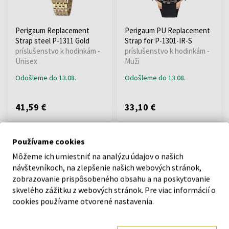
Perigaum Replacement
Perigaum PU Replacement
Strap steel P-1311 Gold
Strap for P-1301-IR-S
príslušenstvo k hodinkám -
príslušenstvo k hodinkám -
Unisex
Muži
Odošleme do 13.08.
Odošleme do 13.08.
41,59 €
33,10 €
Používame cookies
Môžeme ich umiestniť na analýzu údajov o našich
návštevníkoch, na zlepšenie našich webových stránok,
zobrazovanie prispôsobeného obsahu a na poskytovanie
skvelého zážitku z webových stránok. Pre viac informácií o
cookies používame otvorené nastavenia.
Perigaum PU Replacement
Perigaum PU Replacement
Strap for P-1301-IS-S-Or u.
Strap for P-1301-AS-S
P-1301-IS-S
príslušenstvo k hodinkám -