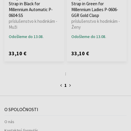
Strap in Black for
Strap in Green for
Millennium Automatic P-
Millennium Ladies P-0606-
0604-SS
GGR Gold Clasp
príslušenstvo k hodinkám -
príslušenstvo k hodinkám -
Muži
Ženy
Odošleme do 13.08.
Odošleme do 13.08.
33,10 €
33,10 €
:
1
O SPOLOČNOSTI
O nás
Kontaktný formulár