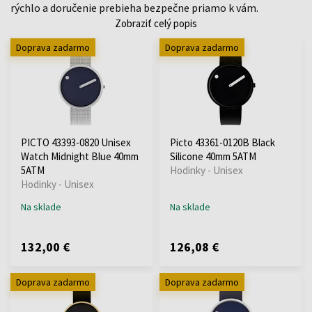
rýchlo a doručenie prebieha bezpečne priamo k vám.
Zobraziť celý popis
Doprava zadarmo
Doprava zadarmo
PICTO 43393-0820 Unisex
Picto 43361-0120B Black
Watch Midnight Blue 40mm
Silicone 40mm 5ATM
5ATM
Hodinky - Unisex
Hodinky - Unisex
Na sklade
Na sklade
132,00 €
126,08 €
Doprava zadarmo
Doprava zadarmo