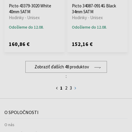
Picto 43379-3020 White
Picto 34087-0914G Black
40mm 5ATM
34mm 5ATM
Hodinky - Unisex
Hodinky - Unisex
Odošleme do 12.08.
Odošleme do 12.08.
160,86 €
152,16 €
Zobraziť ďalších 48 produktov
:
1
2
3
O SPOLOČNOSTI
O nás