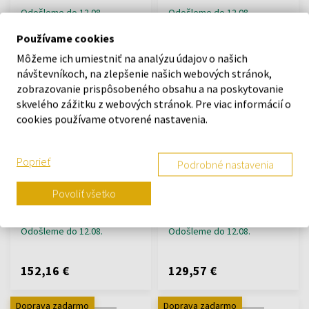
Odošleme do 12.08.
Odošleme do 12.08.
Používame cookies
134,78 €
100,00 €
Môžeme ich umiestniť na analýzu údajov o našich
návštevníkoch, na zlepšenie našich webových stránok,
Doprava zadarmo
Doprava zadarmo
zobrazovanie prispôsobeného obsahu a na poskytovanie
skvelého zážitku z webových stránok. Pre viac informácií o
cookies používame otvorené nastavenia.
Poprieť
Podrobné nastavenia
Picto 34079-1014 White
Picto 43323-8021C Arctic
Povoliť všetko
34mm 5ATM
Mist 40mm 5ATM
Hodinky - Unisex
Hodinky - Unisex
Odošleme do 12.08.
Odošleme do 12.08.
152,16 €
129,57 €
Doprava zadarmo
Doprava zadarmo