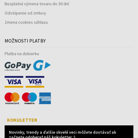
Bezplatná výmena tovaru do 30 dní
Odstúpenie od zmluvy
Zmena cookies súhlasu
MOŽNOSTI PLATBY
Platba na dobierku
KOKULETTER
Novinky, trendy a ďalšie skvelé veci môžete dostávať ak
začnete odoberať náš kokuletter :)