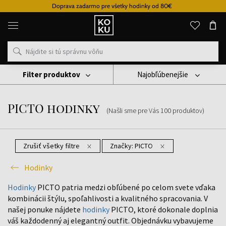
Doprava zadarmo pre všetky hodinky od 80€
Originálne
parfémy
a
hodinky
na
jednom
mieste
Filter produktov
Najobľúbenejšie
Hodinky
PICTO Hodinky
PICTO hodinky
(Našli sme pre Vás
100
produktov
)
Zrušiť všetky filtre
Značky:
PICTO
Hodinky
Hodinky
PICTO patria medzi obľúbené po celom svete vďaka
kombinácii štýlu, spoľahlivosti a kvalitného spracovania. V
našej ponuke nájdete
hodinky
PICTO, ktoré dokonale doplnia
váš každodenný aj elegantný outfit. Objednávku vybavujeme