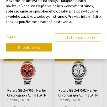
Môžeme ich umiestniť na analýzu údajov o našich
návštevníkoch, na zlepšenie našich webových stránok,
zobrazovanie prispôsobeného obsahu a na poskytovanie
Rotary LB05281/41 Henley
Rotary GB05440/04 Henley
skvelého zážitku z webových stránok. Pre viac informácií o
ladies 30mm 10ATM
Chronograph 41mm 10ATM
cookies používame otvorené nastavenia.
Hodinky - Ženy
Hodinky - Muži
Odošleme do 13.08.
Odošleme do 13.08.
Poprieť
Podrobné nastavenia
121,81 €
223,06 €
Povoliť všetko
Doprava zadarmo
Doprava zadarmo
Rotary GB05440/54 Henley
Rotary GB05440/02 Henley
Chronograph 41mm 10ATM
Chronograph 41mm 10ATM
Hodinky - Muži
Hodinky - Muži