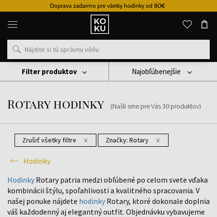
Doprava zadarmo pre všetky hodinky od 80€
Originálne
parfémy
a
hodinky
na
jednom
mieste
Filter produktov
Najobľúbenejšie
Hodinky
Rotary Hodinky
Rotary hodinky
(Našli sme pre Vás
30
produktov
)
Zrušiť všetky filtre
Značky:
Rotary
Hodinky
Hodinky
Rotary patria medzi obľúbené po celom svete vďaka
kombinácii štýlu, spoľahlivosti a kvalitného spracovania. V
našej ponuke nájdete
hodinky
Rotary, ktoré dokonale doplnia
váš každodenný aj elegantný outfit. Objednávku vybavujeme