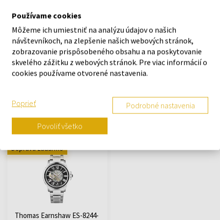
Používame cookies
Môžeme ich umiestniť na analýzu údajov o našich
návštevníkoch, na zlepšenie našich webových stránok,
Thomas Earnshaw ES-8239-
Thomas Earnshaw ES-8239-
zobrazovanie prispôsobeného obsahu a na poskytovanie
02 Disraeli Tourbillon Mens
03 Disraeli Tourbillon Mens
skvelého zážitku z webových stránok. Pre viac informácií o
Watch 42mm 3ATM
Watch 42mm 3ATM
cookies používame otvorené nastavenia.
Hodinky - Muži
Hodinky - Muži
Odošleme do 12.08.
Odošleme do 12.08.
Poprieť
Podrobné nastavenia
1677,35 €
1677,35 €
Povoliť všetko
Doprava zadarmo
Thomas Earnshaw ES-8244-