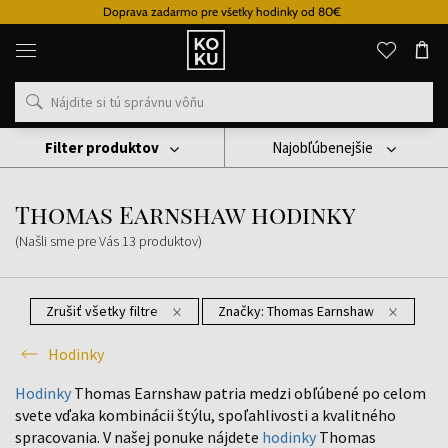
Doprava zadarmo pre všetky hodinky od 80€
Originálne
parfémy
a
hodinky
na
jednom
mieste
Filter produktov
Najobľúbenejšie
Hodinky
Thomas Earnshaw Hodinky
Thomas Earnshaw hodinky
(Našli sme pre Vás
13
produktov
)
Zrušiť všetky filtre
Značky:
Thomas Earnshaw
Hodinky
Hodinky
Thomas Earnshaw patria medzi obľúbené po celom
svete vďaka kombinácii štýlu, spoľahlivosti a kvalitného
spracovania. V našej ponuke nájdete
hodinky
Thomas