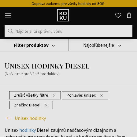
Doprava zadarmo pre všetky hodinky od 80€
Originálne
parfémy
a
hodinky
na
jednom
mieste
Filter produktov
Najobľúbenejšie
Hodinky
Unisex Hodinky
Unisex Hodinky Diesel
Unisex hodinky Diesel
(Našli sme pre Vás
5
produktov
)
Zrušiť všetky filtre
Pohlavie:
unisex
Značky:
Diesel
Unisex hodinky
Unisex
hodinky
Diesel zaujmú nadčasovým dizajnom a
univerzálnym prevedením, ktoré sa hodí pre mužov aj ženy.