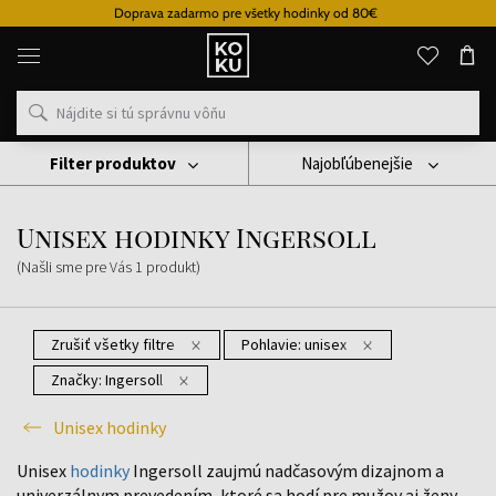
Doprava zadarmo pre všetky hodinky od 80€
Originálne
parfémy
a
hodinky
na
jednom
mieste
Filter produktov
Najobľúbenejšie
Hodinky
Unisex Hodinky
Unisex Hodinky Ingersoll
Unisex hodinky Ingersoll
(Našli sme pre Vás
1
produkt
)
Zrušiť všetky filtre
Pohlavie:
unisex
Značky:
Ingersoll
Unisex hodinky
Unisex
hodinky
Ingersoll zaujmú nadčasovým dizajnom a
univerzálnym prevedením, ktoré sa hodí pre mužov aj ženy.