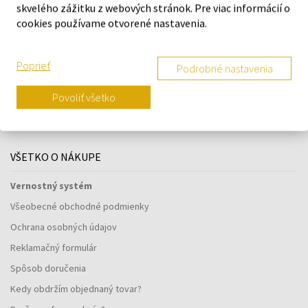
skvelého zážitku z webových stránok. Pre viac informácií o
cookies používame otvorené nastavenia.
Poprieť
Podrobné nastavenia
Navštívte našu predajňu v Šamoríne
Po - Pi: 8:00 - 16:00
Povoliť všetko
Na Bratislavskej 64/76, Šamorín, 931 01
VŠETKO O NÁKUPE
Vernostný systém
Všeobecné obchodné podmienky
Ochrana osobných údajov
Reklamačný formulár
Spôsob doručenia
Kedy obdržím objednaný tovar?