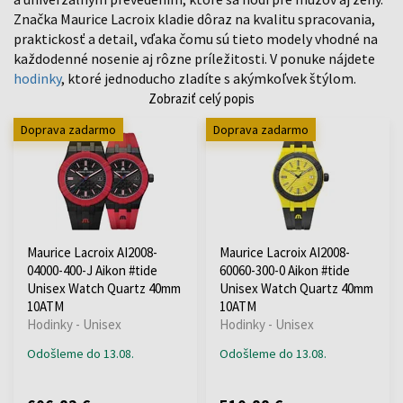
Značka Maurice Lacroix kladie dôraz na kvalitu spracovania,
praktickosť a detail, vďaka čomu sú tieto modely vhodné na
každodenné nosenie aj rôzne príležitosti. V ponuke nájdete
hodinky
, ktoré jednoducho zladíte s akýmkoľvek štýlom.
Zobraziť celý popis
Doprava zadarmo
Doprava zadarmo
Maurice Lacroix AI2008-
Maurice Lacroix AI2008-
04000-400-J Aikon #tide
60060-300-0 Aikon #tide
Unisex Watch Quartz 40mm
Unisex Watch Quartz 40mm
10ATM
10ATM
Hodinky - Unisex
Hodinky - Unisex
Odošleme do 13.08.
Odošleme do 13.08.