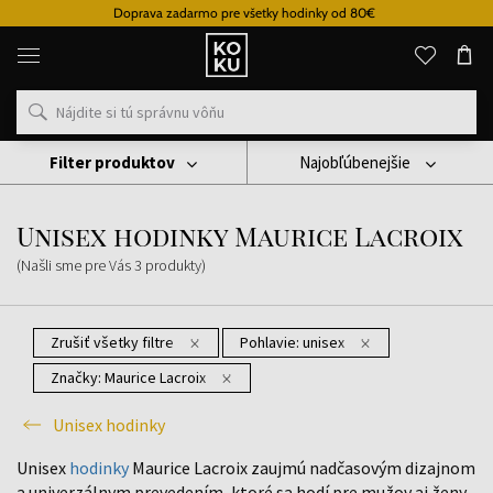
Doprava zadarmo pre všetky hodinky od 80€
Originálne
parfémy
a
hodinky
na
jednom
mieste
Filter produktov
Najobľúbenejšie
Hodinky
Unisex Hodinky
Unisex Hodinky Maurice Lacroix
Unisex hodinky Maurice Lacroix
(Našli sme pre Vás
3
produkty
)
Zrušiť všetky filtre
Pohlavie:
unisex
Značky:
Maurice Lacroix
Unisex hodinky
Unisex
hodinky
Maurice Lacroix zaujmú nadčasovým dizajnom
a univerzálnym prevedením, ktoré sa hodí pre mužov aj ženy.