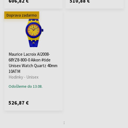
606,82 €
510,88 €
Doprava zadarmo
Maurice Lacroix AI2008-
68YZ8-800-0 Aikon #tide
Unisex Watch Quartz 40mm
10ATM
Hodinky - Unisex
Odošleme do 13.08.
526,87 €
: