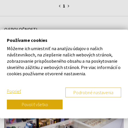
1
O SPOLOČNOSTI
Používame cookies
O nás
Môžeme ich umiestniť na analýzu údajov o našich
Kontaktný formulár
návštevníkoch, na zlepšenie našich webových stránok,
Kontakt
zobrazovanie prispôsobeného obsahu a na poskytovanie
skvelého zážitku z webových stránok. Pre viac informácií o
Výdajné miesto a predajňa KOKU Šamorín
cookies používame otvorené nastavenia.
Poprieť
Podrobné nastavenia
Povoliť všetko