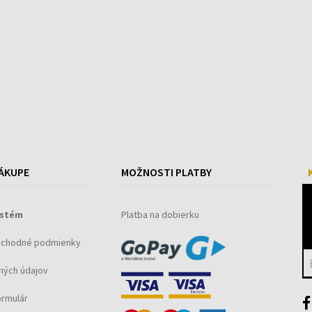
ÁKUPE
MOŽNOSTI PLATBY
ystém
Platba na dobierku
bchodné podmienky
ných údajov
ormulár