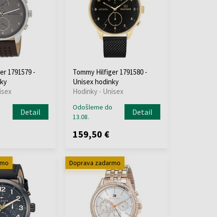
er 1791579 -
Tommy Hilfiger 1791580 -
ky
Unisex hodinky
isex
Hodinky - Unisex
o
Odošleme do
Detail
Detail
13.08.
159,50 €
rmo
Doprava zadarmo