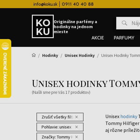
 hodinky od 80€
info@koku.sk
0911 40 40 88
Vernostný systém
Originálne parfémy a
hodinky na jednom
mieste
AKCIE
PARFUMY
Hodinky
Unisex Hodinky
Unisex Hodinky Tommy
Unisex hodinky Tommy
(Našli sme pre Vás
17
produktov
)
Unisex
hodinky
T
Zrušiť všetky filtre
Tommy Hilfiger 
Pohlavie:
unisex
aj rôzne príleži
Značky:
Tommy Hilfiger