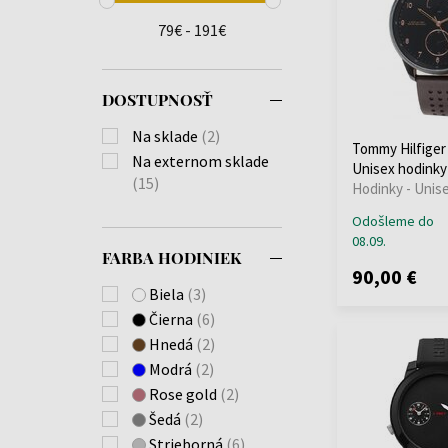
Jowissa
(+1)
79€ - 191€
Master Time
(+1)
Maurice Lacroix
(+4)
Michael Kors
(+9)
DOSTUPNOSŤ
Mondaine
(+8)
Na sklade
(2)
Morellato
(+7)
Tommy Hilfiger
Na externom sklade
Unisex hodinky
Nordgreen
(+1)
(15)
Hodinky - Unis
OPS!SMART
(+7)
Perigaum
(+15)
Odošleme do
08.09.
Philipp Plein
(+15)
FARBA HODINIEK
PICTO
(+87)
90,00 €
Plein Sport
(+1)
Biela
(3)
Police
(+5)
Čierna
(6)
Rothenschild
(+2)
Hnedá
(2)
Sector
(+14)
Modrá
(2)
Thomas Sabo
(+2)
Rose gold
(2)
Tommy Hilfiger
Šedá
(2)
Versace
(+11)
Strieborná
(6)