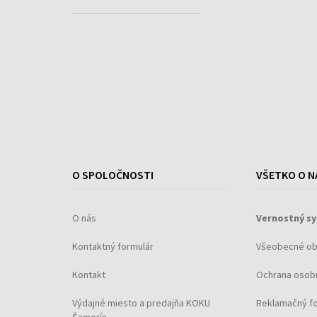
O SPOLOČNOSTI
VŠETKO O N
O nás
Vernostný s
Kontaktný formulár
Všeobecné o
Kontakt
Ochrana osob
Výdajné miesto a predajňa KOKU
Reklamačný f