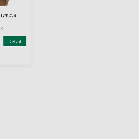
 1791424 -
ex
Detail
: