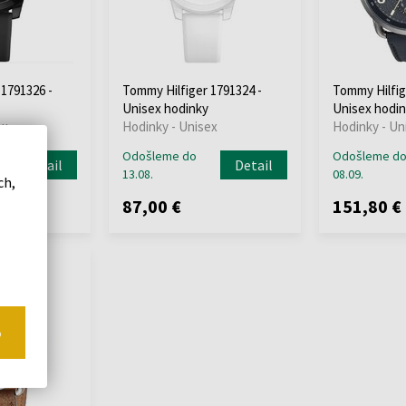
 1791326 -
Tommy Hilfiger 1791324 -
Tommy Hilfig
Unisex hodinky
Unisex hodin
ex
Hodinky - Unisex
Hodinky - Un
Odošleme do
Odošleme d
Detail
Detail
13.08.
08.09.
ch,
87,00 €
151,80 €
o
o