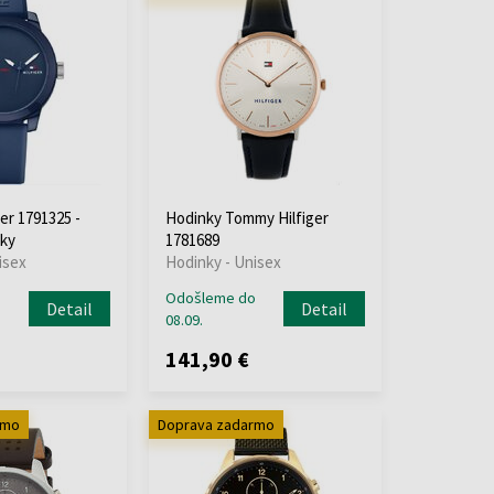
er 1791325 -
Hodinky Tommy Hilfiger
ky
1781689
isex
Hodinky - Unisex
o
Odošleme do
Detail
Detail
08.09.
141,90 €
rmo
Doprava zadarmo