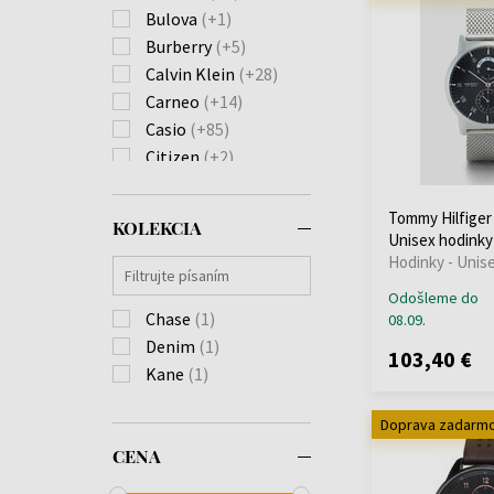
Bulova
(+1)
Burberry
(+5)
Calvin Klein
(+28)
Carneo
(+14)
Casio
(+85)
Citizen
(+2)
Diesel
(+5)
Donoval
(+3)
Tommy Hilfiger
KOLEKCIA
Emporio Armani
(+3)
Unisex hodinky
Hodinky - Unis
Festina
(+9)
Forever
(+3)
Odošleme do
Chase
(1)
08.09.
Garmin
(+6)
Denim
(1)
Guess
(+8)
103,40 €
Kane
(1)
Hammer
(+1)
Huawei
(+4)
Doprava zadarm
Hugo Boss
(+47)
CENA
Ingersoll
(+1)
Jacques Lemans
(+6)