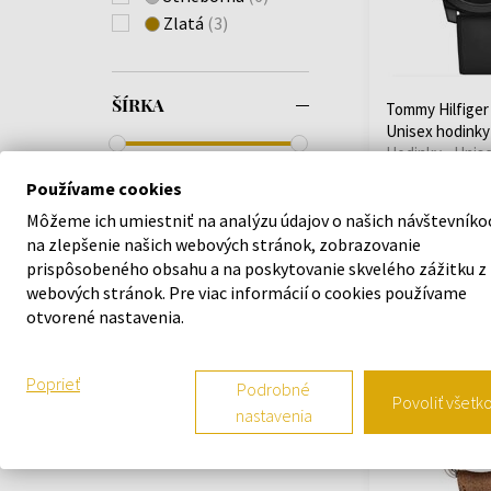
Withings
(+12)
Zlatá
(3)
Xiaomi
(+7)
Zeppelin
(+3)
ŠÍRKA
Tommy Hilfiger
Unisex hodinky
Hodinky - Unis
38mm - 46mm
Používame cookies
Odošleme do
08.09.
Môžeme ich umiestniť na analýzu údajov o našich návštevníko
na zlepšenie našich webových stránok, zobrazovanie
79,00 €
FARBA REMIENKA
prispôsobeného obsahu a na poskytovanie skvelého zážitku z
webových stránok. Pre viac informácií o cookies používame
Doprava zadarm
otvorené nastavenia.
Poprieť
Podrobné
FARBA PUZDRA
Povoliť všetk
nastavenia