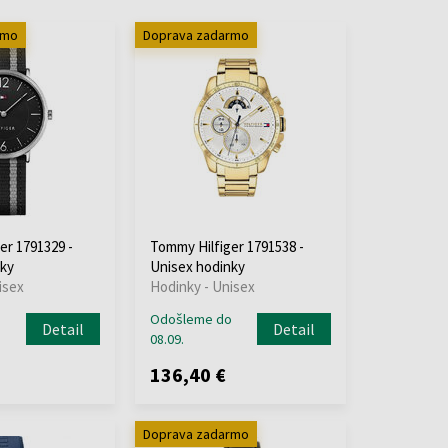
rmo
Doprava zadarmo
er 1791329 -
Tommy Hilfiger 1791538 -
ky
Unisex hodinky
isex
Hodinky - Unisex
o
Odošleme do
Detail
Detail
08.09.
136,40 €
Doprava zadarmo