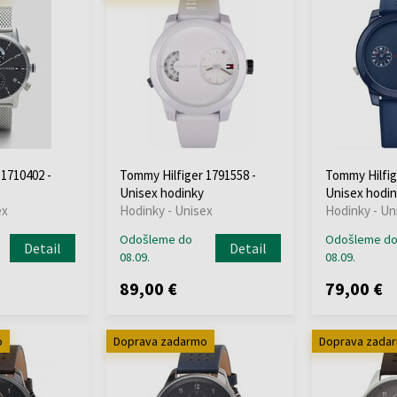
 1710402 -
Tommy Hilfiger 1791558 -
Tommy Hilfig
Unisex hodinky
Unisex hodin
ex
Hodinky - Unisex
Hodinky - Un
Odošleme do
Odošleme d
Detail
Detail
08.09.
08.09.
89,00 €
79,00 €
o
Doprava zadarmo
Doprava zada