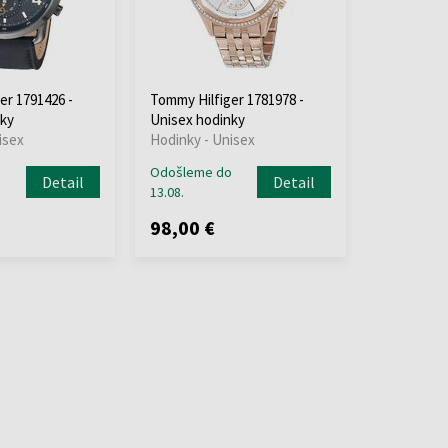
er 1791426 -
Tommy Hilfiger 1781978 -
ky
Unisex hodinky
isex
Hodinky - Unisex
o
Odošleme do
Detail
Detail
13.08.
98,00 €