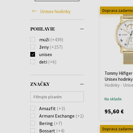
Doprava zadarm
Unisex hodinky
POHLAVIE
muži
(+439)
ženy
(+157)
unisex
deti
(+6)
Tommy Hilfiger
Unisex hodinky
ZNAČKY
Hodinky - Unis
Na sklade
Amazfit
(+3)
95,60 €
Armani Exchange
(+2)
Bering
(+7)
Doprava zadarm
Bossart
(+4)