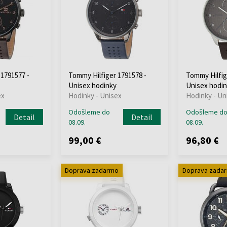
 1791577 -
Tommy Hilfiger 1791578 -
Tommy Hilfig
Unisex hodinky
Unisex hodin
ex
Hodinky - Unisex
Hodinky - Un
Odošleme do
Odošleme d
Detail
Detail
08.09.
08.09.
99,00 €
96,80 €
Doprava zadarmo
Doprava zada