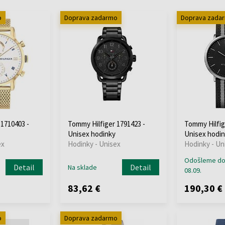
o
Doprava zadarmo
Doprava zada
 1710403 -
Tommy Hilfiger 1791423 -
Tommy Hilfig
Unisex hodinky
Unisex hodin
ex
Hodinky - Unisex
Hodinky - Un
Odošleme d
Detail
Detail
Na sklade
08.09.
83,62 €
190,30 €
o
Doprava zadarmo