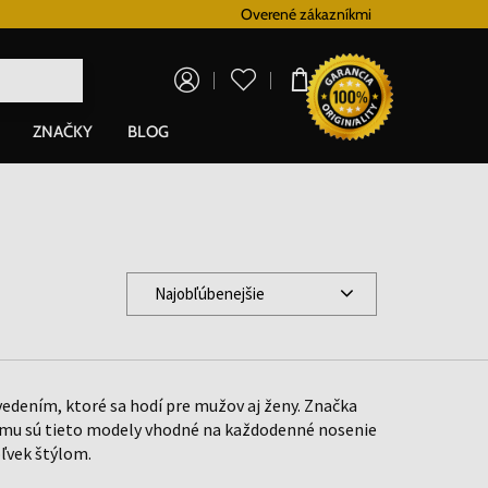
Vernostný systém
Overené zákazníkmi
Doprava zadarm
0,00 €
ZNAČKY
BLOG
Najobľúbenejšie
dením, ktoré sa hodí pre mužov aj ženy. Značka
 čomu sú tieto modely vhodné na každodenné nosenie
oľvek štýlom.