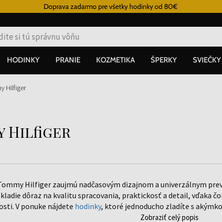
Doprava zadarmo pre všetky hodinky od 80€
HODINKY
PRANIE
KOZMETIKA
ŠPERKY
SVIEČKY
 Hilfiger
 Hilfiger
ommy Hilfiger zaujmú nadčasovým dizajnom a univerzálnym preve
kladie dôraz na kvalitu spracovania, praktickosť a detail, vďaka
tosti. V ponuke nájdete
hodinky
, ktoré jednoducho zladíte s akýmk
Zobraziť celý popis