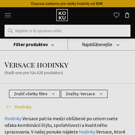
rava zadarmo pre všetky hodinky od 80€
Originálne
parfémy
a
hodinky
na
jednom
mieste
Filter produktov
Najobľúbenejšie
Hodinky
Versace Hodinky
Versace hodinky
(Našli sme pre Vás
428
produktov
)
Zrušiť všetky filtre
Značky:
Versace
Hodinky
Hodinky
Versace patria medzi obľúbené po celom svete
vďaka kombinácii štýlu, spoľahlivosti a kvalitného
spracovania. V našej ponuke nájdete
hodinky
Versace, ktoré