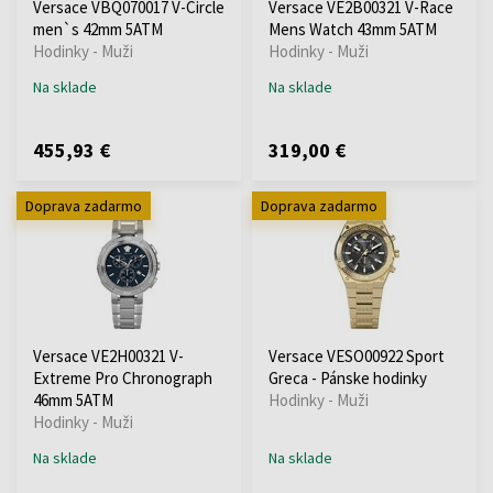
Versace VBQ070017 V-Circle
Versace VE2B00321 V-Race
men`s 42mm 5ATM
Mens Watch 43mm 5ATM
Hodinky - Muži
Hodinky - Muži
Na sklade
Na sklade
455,93 €
319,00 €
Doprava zadarmo
Doprava zadarmo
Versace VE2H00321 V-
Versace VESO00922 Sport
Extreme Pro Chronograph
Greca - Pánske hodinky
46mm 5ATM
Hodinky - Muži
Hodinky - Muži
Na sklade
Na sklade