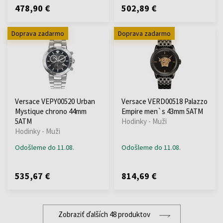
478,90 €
502,89 €
Doprava zadarmo
Doprava zadarmo
Versace VEPY00520 Urban
Versace VERD00518 Palazzo
Mystique chrono 44mm
Empire men`s 43mm 5ATM
5ATM
Hodinky - Muži
Hodinky - Muži
Odošleme do 11.08.
Odošleme do 11.08.
535,67 €
814,69 €
Zobraziť ďalších 48 produktov