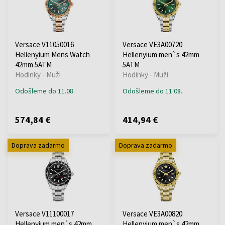
Versace V11050016
Versace VE3A00720
Hellenyium Mens Watch
Hellenyium men`s 42mm
42mm 5ATM
5ATM
Hodinky - Muži
Hodinky - Muži
Odošleme do 11.08.
Odošleme do 11.08.
574,84 €
414,94 €
Doprava zadarmo
Doprava zadarmo
Versace V11100017
Versace VE3A00820
Hellenyium men`s 42mm
Hellenyium men`s 42mm