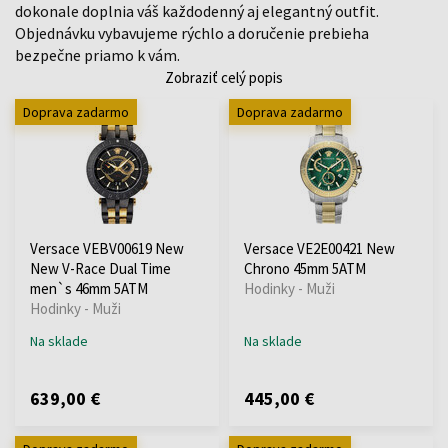
dokonale doplnia váš každodenný aj elegantný outfit.
Objednávku vybavujeme rýchlo a doručenie prebieha
bezpečne priamo k vám.
Zobraziť celý popis
Doprava zadarmo
Doprava zadarmo
Versace VEBV00619 New
Versace VE2E00421 New
New V-Race Dual Time
Chrono 45mm 5ATM
men`s 46mm 5ATM
Hodinky - Muži
Hodinky - Muži
Na sklade
Na sklade
639,00 €
445,00 €