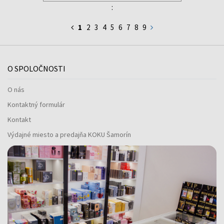
:
1
2
3
4
5
6
7
8
9
O SPOLOČNOSTI
O nás
Kontaktný formulár
Kontakt
Výdajné miesto a predajňa KOKU Šamorín