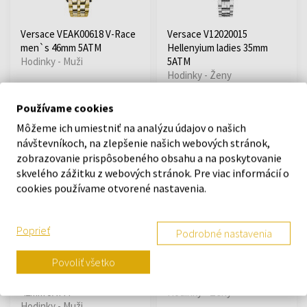
Versace VEAK00618 V-Race
Versace V12020015
men`s 46mm 5ATM
Hellenyium ladies 35mm
Hodinky - Muži
5ATM
Hodinky - Ženy
Odošleme do 11.08.
Odošleme do 11.08.
Používame cookies
Môžeme ich umiestniť na analýzu údajov o našich
622,81 €
510,88 €
návštevníkoch, na zlepšenie našich webových stránok,
zobrazovanie prispôsobeného obsahu a na poskytovanie
Doprava zadarmo
Doprava zadarmo
skvelého zážitku z webových stránok. Pre viac informácií o
cookies používame otvorené nastavenia.
Poprieť
Podrobné nastavenia
Povoliť všetko
Versace V11030015
Versace VERI00320 Virtus
Hellenyium GMT men`s
ladies 36mm 5ATM
42mm 5ATM
Hodinky - Ženy
Hodinky - Muži