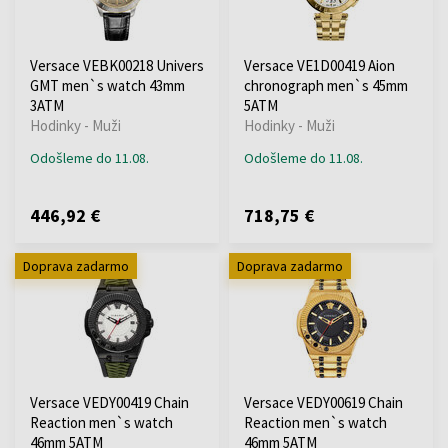
Versace VEBK00218 Univers
Versace VE1D00419 Aion
GMT men`s watch 43mm
chronograph men`s 45mm
3ATM
5ATM
Hodinky - Muži
Hodinky - Muži
Odošleme do 11.08.
Odošleme do 11.08.
446,92 €
718,75 €
Doprava zadarmo
Doprava zadarmo
Versace VEDY00419 Chain
Versace VEDY00619 Chain
Reaction men`s watch
Reaction men`s watch
46mm 5ATM
46mm 5ATM