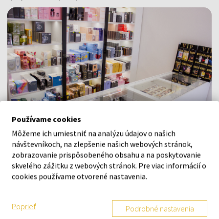
Používame cookies
Môžeme ich umiestniť na analýzu údajov o našich
návštevníkoch, na zlepšenie našich webových stránok,
Navštívte našu predajňu v Šamoríne
zobrazovanie prispôsobeného obsahu a na poskytovanie
skvelého zážitku z webových stránok. Pre viac informácií o
Po - Pi: 8:00 - 16:00
cookies používame otvorené nastavenia.
Na Bratislavskej 64/76, Šamorín, 931 01
Poprieť
Podrobné nastavenia
VŠETKO O NÁKUPE