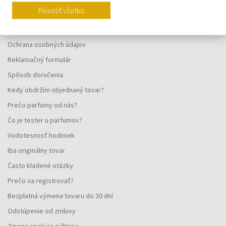
Povoliť všetko
Vernostný systém
Všeobecné obchodné podmienky
Ochrana osobných údajov
Reklamačný formulár
Spôsob doručenia
Kedy obdržím objednaný tovar?
Prečo parfumy od nás?
Čo je tester u parfumov?
Vodotesnosť hodiniek
Iba originálny tovar
Často kladené otázky
Prečo sa registrovať?
Bezplatná výmena tovaru do 30 dní
Odstúpenie od zmluvy
Zmena cookies súhlasu