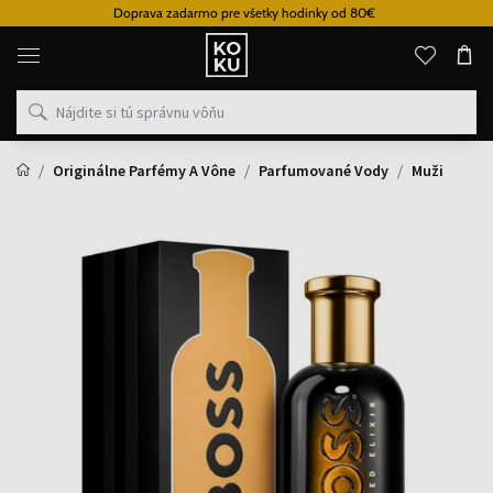
Doprava zadarmo pre všetky hodinky od 80€
Originálne
parfémy
a
hodinky
na
jednom
mieste
Originálne Parfémy A Vône
Parfumované Vody
Muži