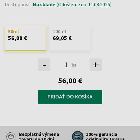
Dostupnosť:
Na sklade
(Odošleme do: 11.08.2026)
50ml
100ml
56,00 €
69,05 €
-
+
ks
56,00 €
PRIDAŤ DO KOŠÍKA
Bezplatná výmena
100% garancia
tovaru do 30 dní
originality tovaru