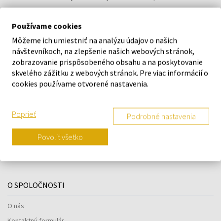
Používame cookies
DETAILY
Môžeme ich umiestniť na analýzu údajov o našich
návštevníkoch, na zlepšenie našich webových stránok,
O ZNAČKE
zobrazovanie prispôsobeného obsahu a na poskytovanie
skvelého zážitku z webových stránok. Pre viac informácií o
cookies používame otvorené nastavenia.
Náš výber na mieru presne pre
Poprieť
Podrobné nastavenia
vás
Povoliť všetko
O SPOLOČNOSTI
O nás
Kontaktný formulár