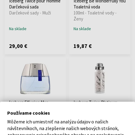
Iceberg Twice pour Homme
Iceberg Be Wonderfully You
Darčeková sada
Toaletná voda
Darčekové sady - Muži
100ml - Toaletné vody -
Ženy
Na sklade
Na sklade
29,00 €
19,87 €
Iceberg Effusion Man
Iceberg Twice Platinum
Toaletná voda
Toaletná voda
Používame cookies
75ml - Toaletné vody - Muži
125ml - Toaletné vody -
Ženy
Môžeme ich umiestniť na analýzu údajov o našich
návštevníkoch, na zlepšenie našich webových stránok,
Odošleme do 12.08.
Odošleme do 12.08.
zobrazovanie prispôsobeného obsahu a na poskytovanie