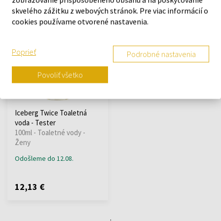
skvelého zážitku z webových stránok. Pre viac informácií o
15,24 €
17,98 €
cookies používame otvorené nastavenia.
Poprieť
Podrobné nastavenia
Povoliť všetko
Iceberg Twice Toaletná
voda - Tester
100ml - Toaletné vody -
Ženy
Odošleme do 12.08.
12,13 €
: