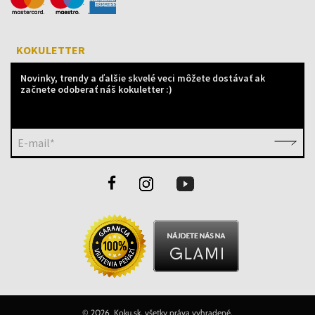
KOKULETTER
Novinky, trendy a ďalšie skvelé veci môžete dostávať ak
začnete odoberať náš kokuletter :)
E-mail*
©
2026 Koku.sk, všetky práva vyhradené.