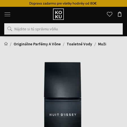
Doprava zadarmo pre všetky hodinky od 80€
Originálne
parfémy
a
hodinky
na
jednom
mieste
Originálne Parfémy A Vône
Toaletné Vody
Muži