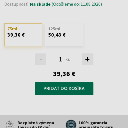
Dostupnosť:
Na sklade
(Odošleme do: 11.08.2026)
75ml
125ml
39,36 €
50,43 €
-
+
ks
39,36 €
PRIDAŤ DO KOŠÍKA
Bezplatná výmena
100% garancia
tovaru do 30 dní
originality tovaru