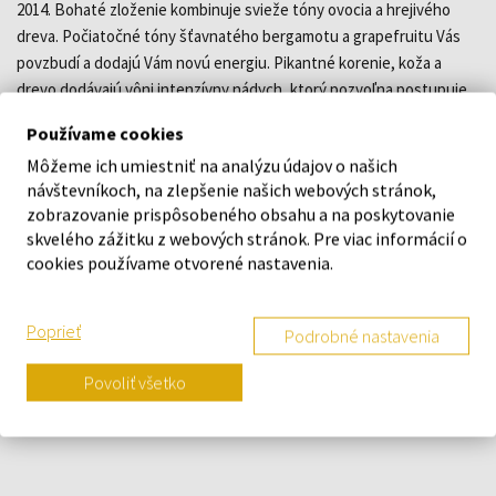
2014. Bohaté zloženie kombinuje svieže tóny ovocia a hrejivého
dreva. Počiatočné tóny šťavnatého bergamotu a grapefruitu Vás
povzbudí a dodajú Vám novú energiu. Pikantné korenie, koža a
drevo dodávajú vôni intenzívny nádych, ktorý pozvoľna postupuje
do aromatického základu. Kadidlo, pačuli a ebenové drevo
Používame cookies
uzatvárajú túto jedinečnú kompozíciu.
Môžeme ich umiestniť na analýzu údajov o našich
návštevníkoch, na zlepšenie našich webových stránok,
DETAILY
zobrazovanie prispôsobeného obsahu a na poskytovanie
skvelého zážitku z webových stránok. Pre viac informácií o
cookies používame otvorené nastavenia.
O ZNAČKE
Poprieť
Podrobné nastavenia
Povoliť všetko
Náš výber na mieru presne pre
vás